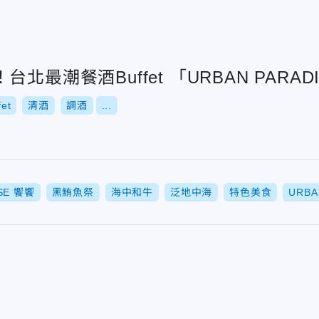
北最潮餐酒Buffet 「URBAN PARAD
fet
清酒
調酒
...
ISE 饗饗
黑鮪魚祭
海中和牛
泛地中海
特色美食
URB