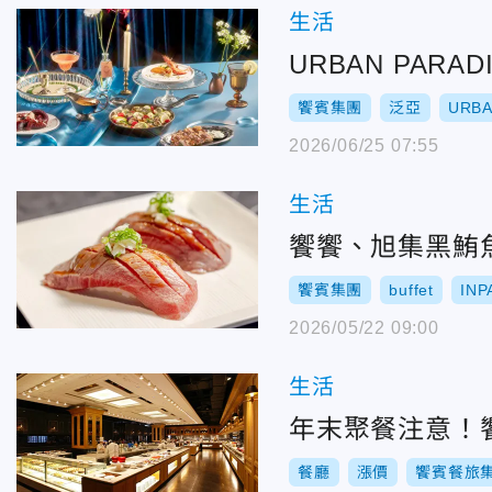
生活
URBAN PA
饗賓集團
泛亞
URBA
2026/06/25 07:55
生活
饗饗、旭集黑鮪魚
饗賓集團
buffet
INP
2026/05/22 09:00
生活
年末聚餐注意！饗
餐廳
漲價
饗賓餐旅