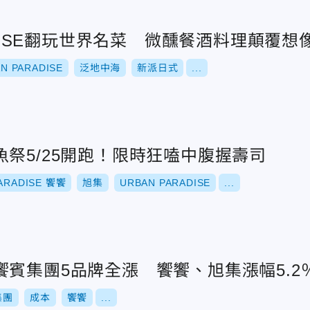
RADISE翻玩世界名菜 微醺餐酒料理顛覆想
N PARADISE
泛地中海
新派日式
...
祭5/25開跑！限時狂嗑中腹握壽司
ARADISE 饗饗
旭集
URBAN PARADISE
...
賓集團5品牌全漲 饗饗、旭集漲幅5.2
集團
成本
饗饗
...