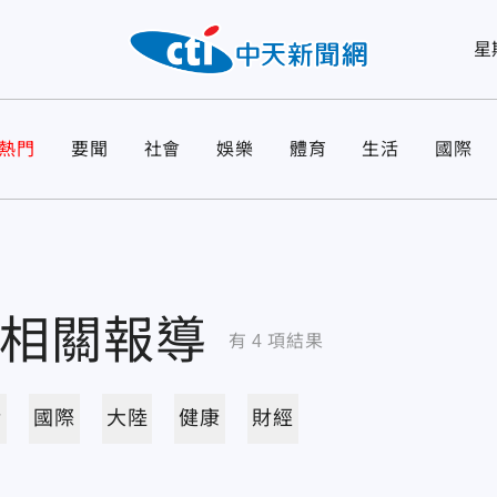
星
熱門
要聞
社會
娛樂
體育
生活
國際
相關報導
有
4
項結果
活
國際
大陸
健康
財經