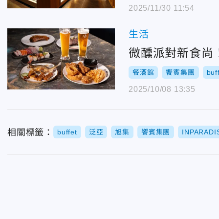
2025/11/30 11:54
生活
微醺派對新食尚！台
餐酒館
饗賓集團
buf
2025/10/08 13:35
相關標籤：
buffet
泛亞
旭集
饗賓集團
INPARAD