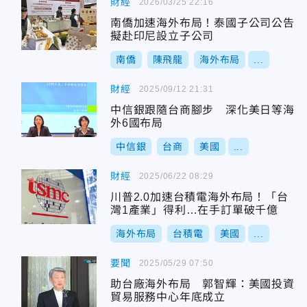
財經
2026/03/25 22:16
南僑加速海外布局！泰國子公司公告
擬赴印尼設立子公司
南僑
陳飛龍
海外布局
...
財經
2025/09/12 21:31
中信銀跟隨台商腳步 深化美日等海
外6國布局
中信銀
台商
美國
...
財經
2025/06/22 08:29
川普2.0加速台積電海外布局！「台
灣1產業」得利…在手訂單破千億
海外布局
台積電
美國
...
要聞
2025/05/29 07:50
助台廠海外布局 郭智輝：美國投資
貿易服務中心年底成立