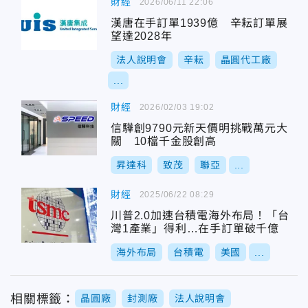
財經
2026/06/11 22:06
漢唐在手訂單1939億 辛耘訂單展
望達2028年
法人說明會
辛耘
晶圓代工廠
...
財經
2026/02/03 19:02
信驊創9790元新天價明挑戰萬元大
關 10檔千金股創高
昇達科
致茂
聯亞
...
財經
2025/06/22 08:29
川普2.0加速台積電海外布局！「台
灣1產業」得利…在手訂單破千億
海外布局
台積電
美國
...
相關標籤：
晶圓廠
封測廠
法人說明會