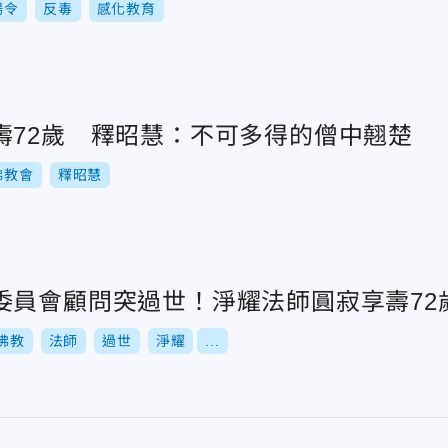
揚令
反毒
感化教育
壽72歲 釋昭慧：不可多得的僧中翹楚
佛教會
釋昭慧
委員會顧問突過世！淨耀法師圓寂享壽72
佛教
法師
過世
淨耀
...