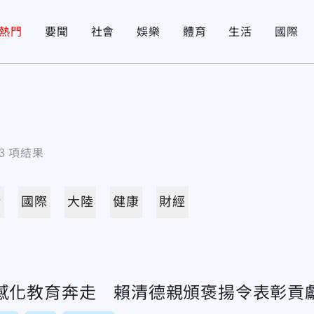
熱門
要聞
社會
娛樂
體育
生活
國際
3
項結果
活
國際
大陸
健康
財經
感化教育奔走 賴清德親頒褒揚令表彰貢