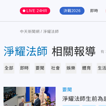
LIVE 24HR
決戰2026
即時
中天新聞網
淨耀法師
淨耀法師
相關報導
有
全部
即時
要聞
社會
娛樂
體育
生
要聞
淨耀法師生前為