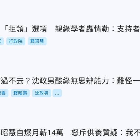
增「拒領」選項 親綠學者轟情勒：支持
憲
行政院
釋昭慧
包過不去？沈政男酸綠無思辨能力：難怪
榮泰
釋昭慧
沈政男
...
釋昭慧自爆月薪14萬 怒斥供養質疑：我