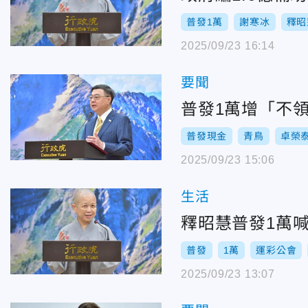
普發1萬
謝寒冰
釋昭
2025/09/23 16:14
要聞
普發1萬增「不
普發現金
青鳥
卓榮
2025/09/23 15:06
生活
釋昭慧普發1萬
普發
1萬
運彩公會
2025/09/23 13:07