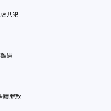
為虐共犯
會難過
些贖罪款