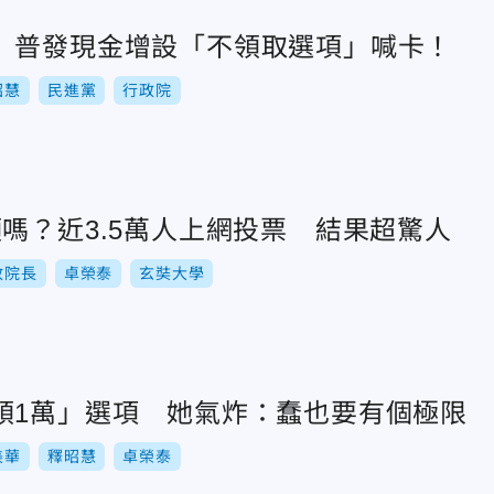
 普發現金增設「不領取選項」喊卡！
昭慧
民進黨
行政院
嗎？近3.5萬人上網投票 結果超驚人
政院長
卓榮泰
玄奘大學
領1萬」選項 她氣炸：蠢也要有個極限
美華
釋昭慧
卓榮泰