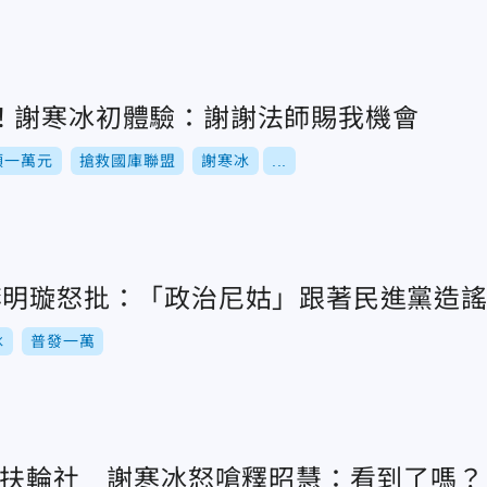
！謝寒冰初體驗：謝謝法師賜我機會
領一萬元
搶救國庫聯盟
謝寒冰
...
李明璇怒批：「政治尼姑」跟著民進黨造
冰
普發一萬
補助扶輪社 謝寒冰怒嗆釋昭慧：看到了嗎？