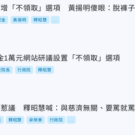
萬增「不領取」選項 黃揚明傻眼：脫褲
現金
黃揚明
釋昭慧
...
金1萬元網站研議設置「不領取」選項
政院長
行政院
釋昭慧
萬惹議 釋昭慧喊：與慈濟無關、要罵就
元
釋昭慧
卓榮泰
行政院
...