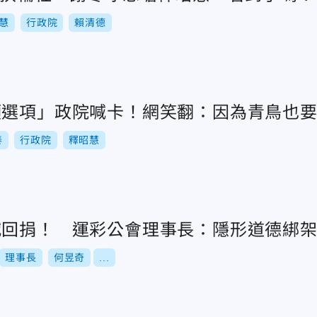
慧
行政院
賴清德
領選項」政院喊卡！網笑翻：因為青鳥也
泰
行政院
釋昭慧
喊回捐！ 運彩公會理事長：隱形道德綁
理事長
何昱奇
...