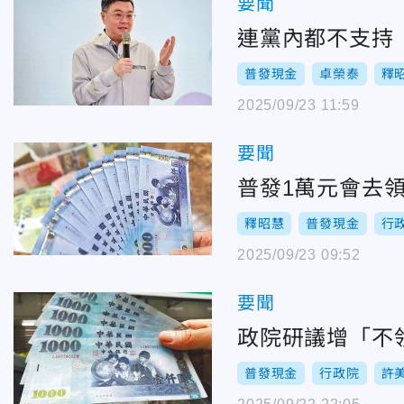
要聞
連黨內都不支持
普發現金
卓榮泰
釋
2025/09/23 11:59
要聞
普發1萬元會去領
釋昭慧
普發現金
行
2025/09/23 09:52
要聞
政院研議增「不
普發現金
行政院
許