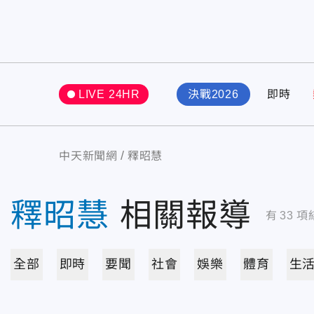
LIVE 24HR
決戰2026
即時
中天新聞網
釋昭慧
釋昭慧
相關報導
有
33
項
全部
即時
要聞
社會
娛樂
體育
生