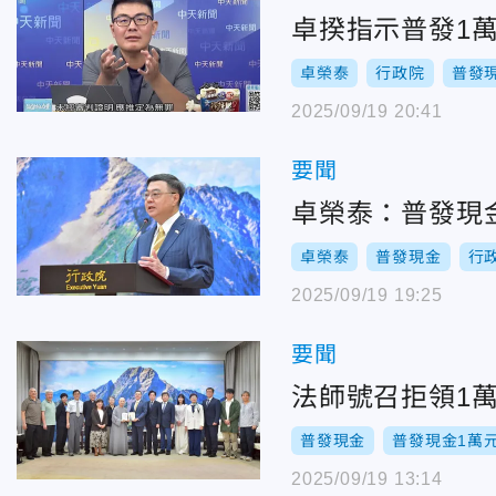
卓揆指示普發1
卓榮泰
行政院
普發
2025/09/19 20:41
要聞
卓榮泰：普發現
卓榮泰
普發現金
行
2025/09/19 19:25
要聞
法師號召拒領1
普發現金
普發現金1萬
2025/09/19 13:14