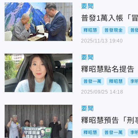
要聞
普發1萬入帳「
釋昭慧
普發現金
普
2025/11/13 19:40
要聞
釋昭慧點名提告
普發一萬
釋昭慧
李
2025/09/25 14:18
要聞
釋昭慧預告「刑
釋昭慧
普發一萬
李