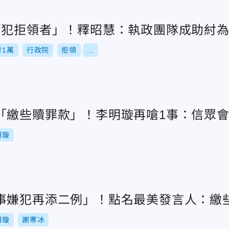
冒犯拒領者」！釋昭慧：執政團隊成助紂
發1萬
行政院
拒領
...
「繳些贖罪款」！李明璇再嗆1事：信眾
明璇
事嫌犯再添二例」！點名最美發言人：繳
明璇
謝寒冰