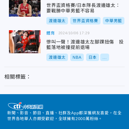
世界盃資格賽/日本隊長渡邊雄太：
要戰勝中華男籃不容易
渡邊雄太
世界盃資格賽
中華男籃
體育
2024/10/06 17:29
慘叫一聲！渡邊雄太左腳踝扭傷 投
籃落地被撞提前退場
渡邊雄太
NBA
日本
...
相關標籤：
新聞、影音、節目、直播、社群及App都深獲網友喜愛，在全
世界各地華人亦頗受歡迎，全球擁有2000萬粉絲。