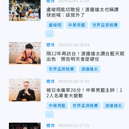
體育
2025/12/02 11:20
盧峻翔能切敢投！渡邊雄太也稱讚
球迷喊：該旅外了
盧峻翔
中華男籃
世界盃資格賽
...
體育
2025/11/30 18:53
隔12年再訪台！渡邊雄太讚台籃天賦
出色 預告明天會是硬仗
世界盃資格賽
渡邊雄太
體育
2025/11/30 15:42
被日本痛宰26分！中華男籃主帥：1
2人名單會大變動
中華男籃
世界盃資格賽
渡邊雄太
...
體育
2025/11/21 17:21