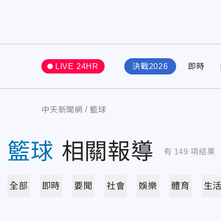
LIVE 24HR
決戰2026
即時
中天新聞網
籃球
籃球
相關報導
有
149
項結果
全部
即時
要聞
社會
娛樂
體育
生