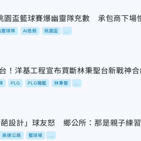
！桃園盃籃球賽爆幽靈隊充數 承包商下場
幽靈球隊
AI造假
桃園盃
...
聖回台！洋基工程宣布買斷林秉聖台新戰神合
隊
PLG
PLG職籃
林秉聖
...
奇葩設計」球友怒 鄉公所：那是親子練
高速公路
籃球場
...