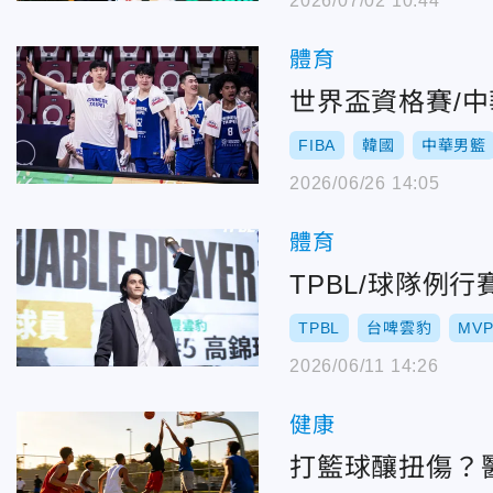
2026/07/02 10:44
體育
世界盃資格賽/
FIBA
韓國
中華男籃
2026/06/26 14:05
體育
TPBL/球隊例
TPBL
台啤雲豹
MV
2026/06/11 14:26
健康
打籃球釀扭傷？