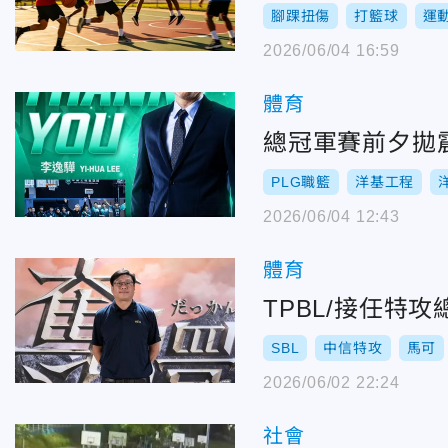
腳踝扭傷
打籃球
運
2026/06/04 16:59
體育
總冠軍賽前夕拋
PLG職籃
洋基工程
2026/06/04 12:43
體育
TPBL/接任特
SBL
中信特攻
馬可
2026/06/02 22:24
社會