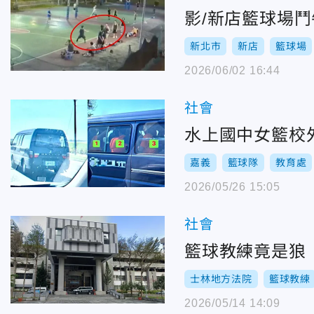
影/新店籃球場
新北市
新店
籃球場
2026/06/02 16:44
社會
水上國中女籃校
嘉義
籃球隊
教育處
2026/05/26 15:05
社會
籃球教練竟是狼
士林地方法院
籃球教練
2026/05/14 14:09