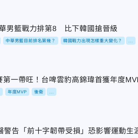
中華男籃戰力排第8 比下韓國搶晉級
中華男籃目前排名第幾？
韓國戰力出現怎樣重大變化？
...
行賽第一帶旺！台啤雲豹高錦瑋首獲年度MV
P
年度MVP
後衛
...
醫警告「前十字韌帶受損」恐影響運動生