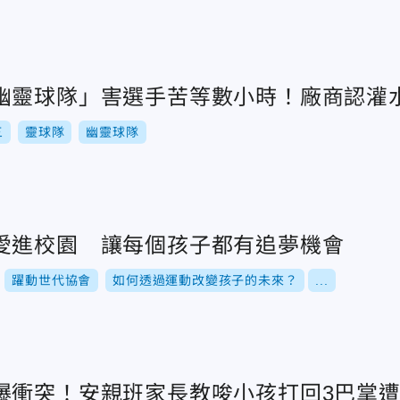
幽靈球隊」害選手苦等數小時！廠商認灌
三
靈球隊
幽靈球隊
愛進校園 讓每個孩子都有追夢機會
躍動世代協會
如何透過運動改變孩子的未來？
...
爆衝突！安親班家長教唆小孩打回3巴掌