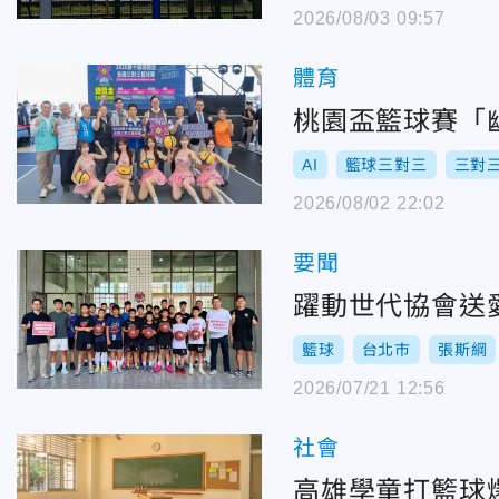
2026/08/03 09:57
體育
桃園盃籃球賽「
AI
籃球三對三
三對
2026/08/02 22:02
要聞
躍動世代協會送
籃球
台北市
張斯綱
2026/07/21 12:56
社會
高雄學童打籃球