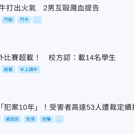
鬥牛打出火氣 2男互毆濺血提告
鬥毆
鬥牛
...
外比賽超載！ 校方認：載14名學生
超載
水上國中
「犯案10年」！受害者高達53人遭裁定續
戚冠民
性侵
拐騙
...