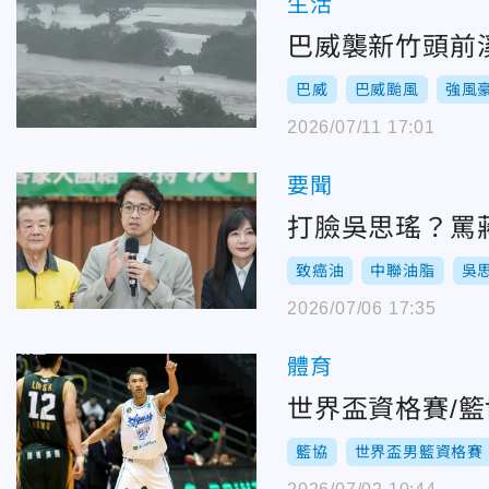
生活
巴威襲新竹頭前
巴威
巴威颱風
強風
2026/07/11 17:01
要聞
打臉吳思瑤？罵
致癌油
中聯油脂
吳
2026/07/06 17:35
體育
世界盃資格賽/
籃協
世界盃男籃資格賽