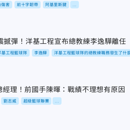
動傷害
前十字韌帶
阿基里斯腱
...
震撼彈！洋基工程宣布總教練李逸驊離任
洋基工程籃球隊
李逸驊
洋基工程籃球隊的總教練職務發生了什
攻總經理！前國手陳暉：戰績不理想有原因
劉志威
超級籃球聯賽
...