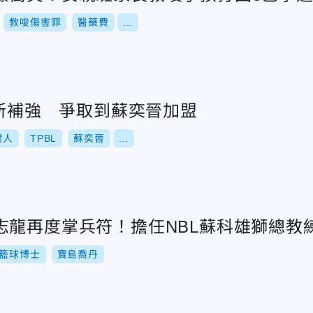
教唆傷害罪
醫藥費
...
最新補強 爭取到蘇奕晉加盟
樹人
TPBL
蘇奕晉
...
志龍再度掌兵符！擔任NBL蘇科雄獅總教
籃球博士
寶島喬丹