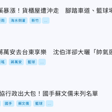
溪暴漲！貨櫃屋遭沖走 腳踏車道、籃球
豪雨
海水倒灌
新竹
...
蔣萬安去台東享樂 沈伯洋卻大曬「帥氣
思瑤
蔣萬安
籃球
...
籃協行政出大包！國手蘇文儒未列名單
國手
蘇文儒
籃球
...