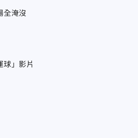
場全淹沒
運球」影片