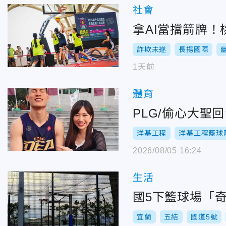
社會
拿AI當擋箭牌
詐欺未遂
長揚國際
1天前
體育
PLG/偷心大
洋基工程
洋基工程籃球
2026/08/05 16:24
生活
國5下籃球場「
宜蘭
五結
國道5號