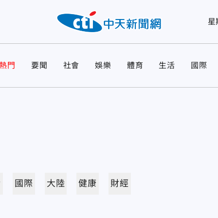
星
熱門
要聞
社會
娛樂
體育
生活
國際
活
國際
大陸
健康
財經