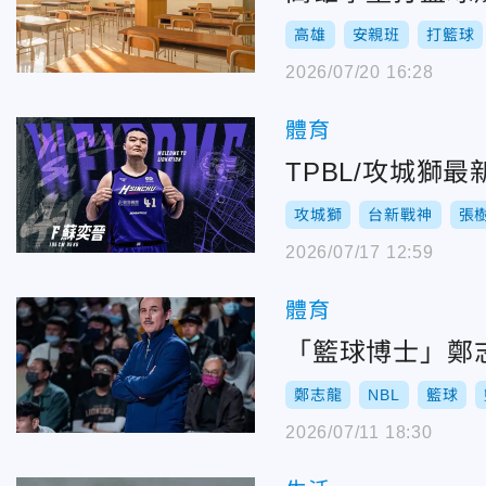
高雄
安親班
打籃球
2026/07/20 16:28
體育
TPBL/攻城獅
攻城獅
台新戰神
張
2026/07/17 12:59
體育
「籃球博士」鄭
鄭志龍
NBL
籃球
2026/07/11 18:30