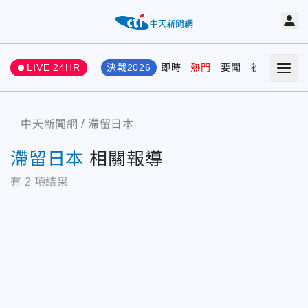
LIVE 24HR
決戰2026
即時
熱門
要聞
社會
娛樂
中天新聞網
滯留日本
滯留日本
相關報導
有
2
項結果