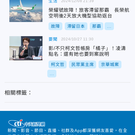
生活
2024/12/08 21:39
榮耀號故障！旅客滯留那霸 長榮航
空明後2天放大機型協助返台
故障
滯留日本
那霸
...
要聞
2024/10/27 11:30
影/不只柯文哲帳房「橘子」！凌濤
點名：還有她也要到案說明
柯文哲
民眾黨主席
京華城案
...
相關標籤：
新聞、影音、節目、直播、社群及App都深獲網友喜愛，在全