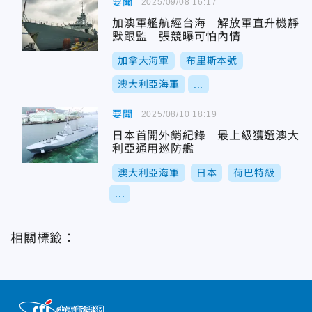
要聞
2025/09/08 16:17
加澳軍艦航經台海 解放軍直升機靜
默跟監 張競曝可怕內情
加拿大海軍
布里斯本號
澳大利亞海軍
...
要聞
2025/08/10 18:19
日本首開外銷紀錄 最上級獲選澳大
利亞通用巡防艦
澳大利亞海軍
日本
荷巴特級
...
相關標籤：