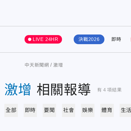
LIVE 24HR
決戰2026
即時
中天新聞網
激增
激增
相關報導
有
4
項結果
全部
即時
要聞
社會
娛樂
體育
生