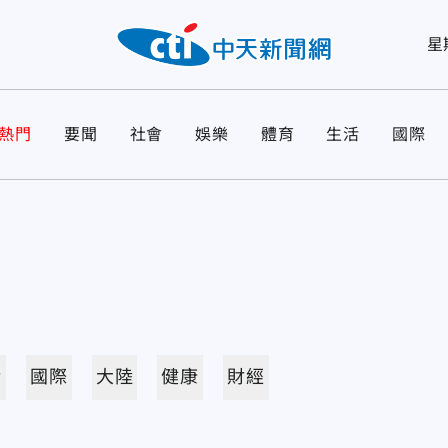
星
熱門
要聞
社會
娛樂
體育
生活
國際
活
國際
大陸
健康
財經