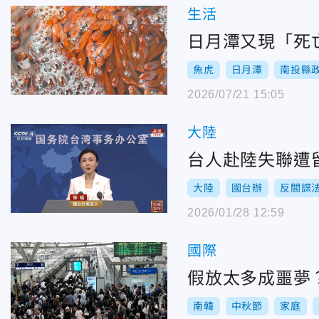
生活
日月潭又現「死
魚虎
日月潭
南投縣
2026/07/21 15:05
大陸
台人赴陸失聯遭
大陸
國台辦
反間諜
2026/01/28 12:59
國際
假放太多成噩夢
南韓
中秋節
家庭