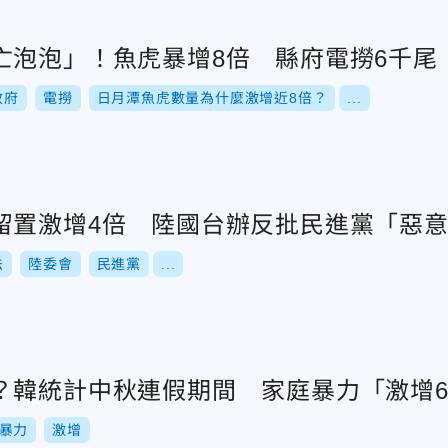
亡泡泡」！魚虎暴增8倍 縣府電撈6千尾
政府
電撈
日月潭魚虎數量為什麼激增近8倍？
...
留置激增4倍 陸國台辦反批民進黨「惡
法
陸委會
民進黨
...
？韓統計中秋連假期間 家庭暴力「激增
暴力
激增