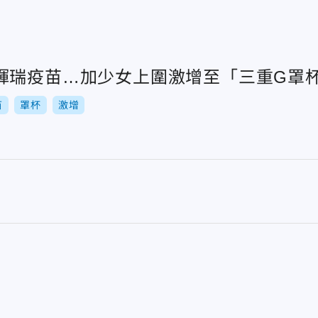
輝瑞疫苗…加少女上圍激增至「三重G罩
苗
罩杯
激增