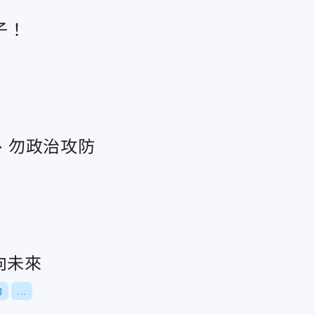
子！
、勿政治攻防
向未來
助
...