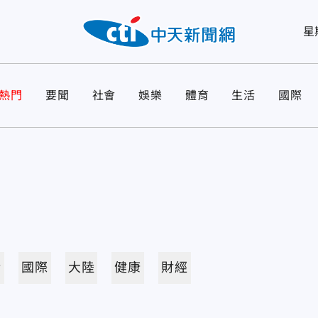
星
熱門
要聞
社會
娛樂
體育
生活
國際
活
國際
大陸
健康
財經