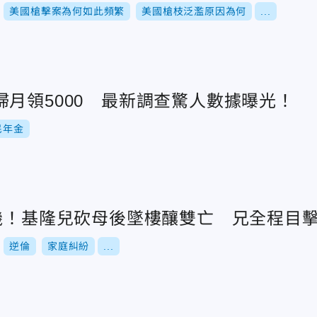
美國槍擊案為何如此頻繁
美國槍枝泛濫原因為何
...
月領5000 最新調查驚人數據曝光！
民年金
殺機！基隆兒砍母後墜樓釀雙亡 兄全程目
逆倫
家庭糾紛
...