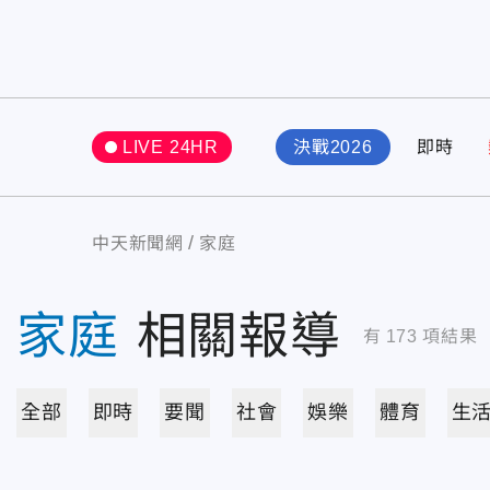
LIVE 24HR
決戰2026
即時
中天新聞網
家庭
家庭
相關報導
有
173
項結果
全部
即時
要聞
社會
娛樂
體育
生