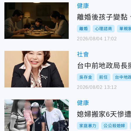
健康
離婚後孩子變黏
離婚
心理諮商
單親
2026/08/04 17:02
社會
台中前地政局長
吳存金
前任
台中地
2026/08/02 13:12
健康
媳婦搬家6天慘
家庭暴力
公公殺媳婦