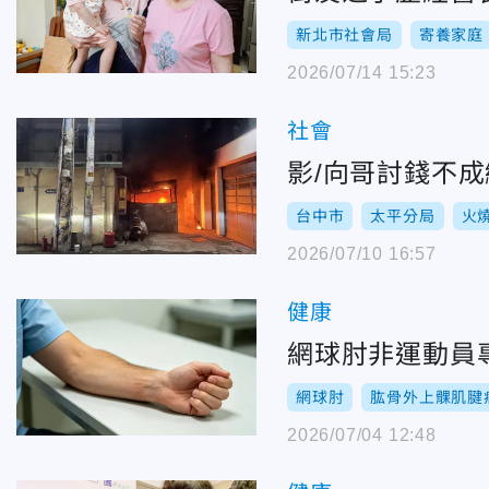
新北市社會局
寄養家庭
2026/07/14 15:23
社會
影/向哥討錢不成
台中市
太平分局
火
2026/07/10 16:57
健康
網球肘非運動員
網球肘
肱骨外上髁肌腱
2026/07/04 12:48