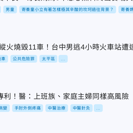
男童
寄養童小立有著怎樣極其辛酸的坎坷過往背景？
寄養
縱火燒毀11車！台中男逃4小時火車站遭
燒車
公共危險罪
太平區
...
專利！醫：上班族、家庭主婦同樣高風險
病變
手肘外側疼痛
中醫治療
中醫針灸
...