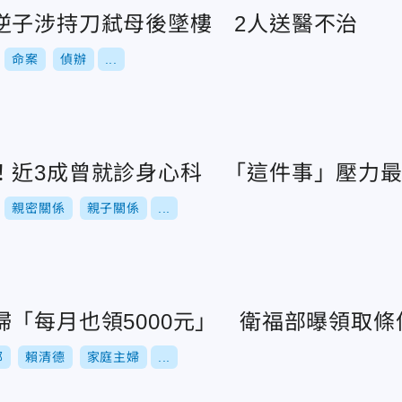
逆子涉持刀弒母後墜樓 2人送醫不治
命案
偵辦
...
！近3成曾就診身心科 「這件事」壓力
親密關係
親子關係
...
婦「每月也領5000元」 衛福部曝領取條
部
賴清德
家庭主婦
...