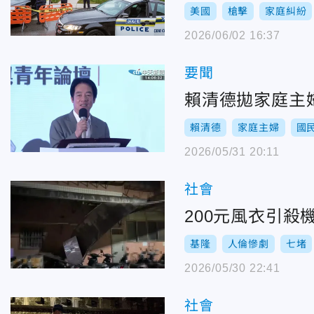
美國
槍擊
家庭糾紛
2026/06/02 16:37
要聞
賴清德拋家庭主婦
賴清德
家庭主婦
國
2026/05/31 20:11
社會
200元風衣引
基隆
人倫慘劇
七堵
2026/05/30 22:41
社會