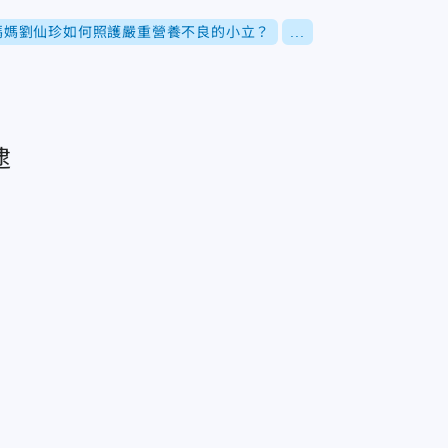
媽媽劉仙珍如何照護嚴重營養不良的小立？
...
逮