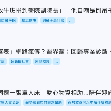
放牛班拚到醫院副院長」 他自嘲是倒吊
國防醫學院
勵志故事
倒吊子是什麼
...
察表」網路瘋傳？醫界籲：回歸專業診斷
智症
超高齡社會
家庭照護
...
擠一張單人床 愛心物資相助...陪伴迎
道家人文協會
弱勢家庭如何尋求幫助
弱勢族群可以申請什麼補