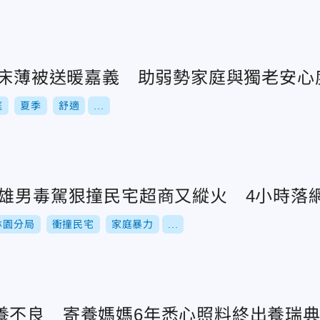
50床薄被送暖嘉義 助弱勢家庭與獨老安心
庭
夏季
舒適
...
高雄男毒駕狠撞民宅超商又縱火 4小時落
林園分局
衝撞民宅
家庭暴力
...
養不良 寄養媽媽6年悉心照料終出養瑞