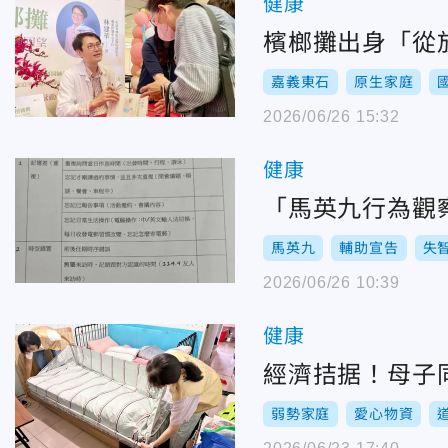
健康
檳榔攤出身「從
嘉義東石
原生家庭
2026/06/26 15:32
健康
「馬英九行為觀
馬英九
輔助宣告
失
2026/06/26 10:39
健康
經濟拮据！母子同
弱勢家庭
愛心物資