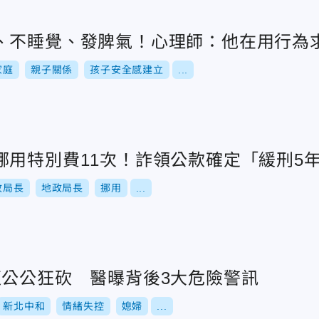
、不睡覺、發脾氣！心理師：他在用行為
家庭
親子關係
孩子安全感建立
...
挪用特別費11次！詐領公款確定「緩刑5
政局長
地政局長
挪用
...
遭公公狂砍 醫曝背後3大危險警訊
新北中和
情緒失控
媳婦
...