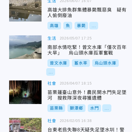
生活
2026/06/07 16:07
高雄大排魚群集體暴斃飄惡臭 疑有
人偷倒廢油
高雄
魚
暴斃
...
生活
2026/05/07 17:25
南部水情吃緊！曾文水庫「僅次百年
大旱」 烏山頭水庫孤軍奮戰
曾文水庫
蓄水率
烏山頭水庫
...
社會
2026/04/07 18:15
苗栗蓮臺山意外！農民開水門失足墜
河 搜救隊深夜尋獲遺體
苗栗縣
獅潭鄉
水門
...
社會
2026/02/05 16:38
台東老翁失聯8天疑失足墜水圳！警