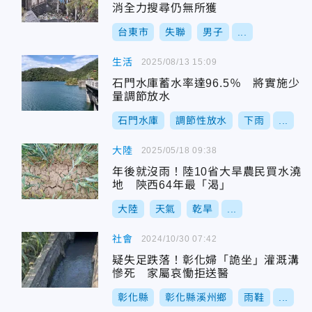
消全力搜尋仍無所獲
台東市
失聯
男子
...
生活
2025/08/13 15:09
石門水庫蓄水率達96.5％ 將實施少
量調節放水
石門水庫
調節性放水
下雨
...
大陸
2025/05/18 09:38
年後就沒雨！陸10省大旱農民買水澆
地 陝西64年最「渴」
大陸
天氣
乾旱
...
社會
2024/10/30 07:42
疑失足跌落！彰化婦「詭坐」灌溉溝
慘死 家屬哀慟拒送醫
彰化縣
彰化縣溪州鄉
雨鞋
...