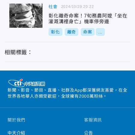
社會
2024/10/29 20:22
彰化離奇命案！7旬務農阿嬤「坐在
灌溉溝裡身亡」機車停旁邊
彰化
離奇
命案
...
相關標籤：
新聞、影音、節目、直播、社群及App都深獲網友喜愛，在全
世界各地華人亦頗受歡迎，全球擁有2000萬粉絲。
關於我們
客服資訊
中天介紹
公告