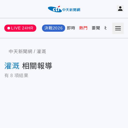
LIVE 24HR
決戰2026
即時
熱門
要聞
社會
娛樂
中天新聞網
灌溉
灌溉
相關報導
有
8
項結果