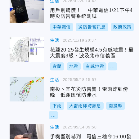
生活
2026/01/20 14:43
用戶別驚慌！ 中華電信1/21下午4
時災防告警系統測試
中華電信
災防告警訊息
政府政策
生活
2025/11/19 20:37
花蓮20:25發生規模4.5有感地震！最
大震度3級、波及北市信義區
宜蘭
地震
有感地震
...
生活
2025/05/18 15:57
南投、宜花災防告警！雷雨炸到傍
晚 低窪區慎防淹水
下雨
大雷雨即時訊息
南投縣
...
生活
2025/05/14 09:50
手機響別嚇到 電信三雄今16:00發