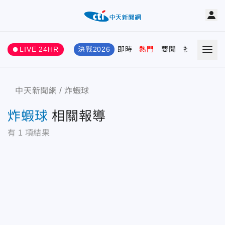
LIVE 24HR
決戰2026
即時
熱門
要聞
社會
娛樂
中天新聞網
炸蝦球
炸蝦球
相關報導
有
1
項結果