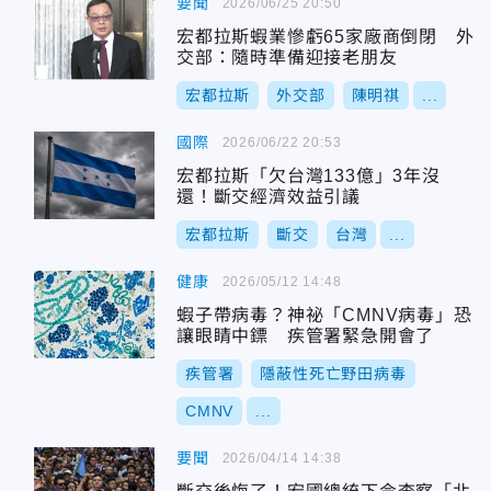
要聞
2026/06/25 20:50
宏都拉斯蝦業慘虧65家廠商倒閉 外
交部：隨時準備迎接老朋友
宏都拉斯
外交部
陳明祺
...
國際
2026/06/22 20:53
宏都拉斯「欠台灣133億」3年沒
還！斷交經濟效益引議
宏都拉斯
斷交
台灣
...
健康
2026/05/12 14:48
蝦子帶病毒？神祕「CMNV病毒」恐
讓眼睛中鏢 疾管署緊急開會了
疾管署
隱蔽性死亡野田病毒
CMNV
...
要聞
2026/04/14 14:38