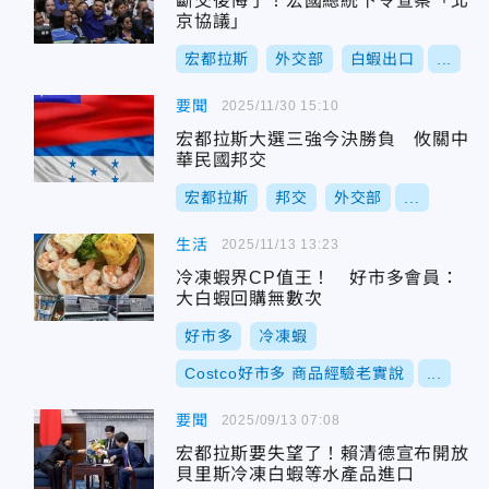
斷交後悔了！宏國總統下令查察「北
京協議」
宏都拉斯
外交部
白蝦出口
...
要聞
2025/11/30 15:10
宏都拉斯大選三強今決勝負 攸關中
華民國邦交
宏都拉斯
邦交
外交部
...
生活
2025/11/13 13:23
冷凍蝦界CP值王！ 好市多會員：
大白蝦回購無數次
好市多
冷凍蝦
Costco好市多 商品經驗老實說
...
要聞
2025/09/13 07:08
宏都拉斯要失望了！賴清德宣布開放
貝里斯冷凍白蝦等水產品進口