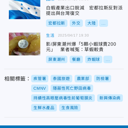
白蝦產業出口銳減 宏都拉斯反對派
提出與台灣復交
宏都拉斯
外交
大陸
...
生活
2025/04/17 19:30
影/屏東潮州爆「5顆小蝦球賣200
元」 業者喊冤：草蝦較貴
屏東潮州
餐廳
炸蝦球
...
相關標籤：
疾管署
泰國旅遊
農業部
防檢署
CMNV
隱蔽性死亡野田病毒
持續性高眼壓病毒性前葡萄膜炎
新興傳染病
生鮮水產品
生食風險