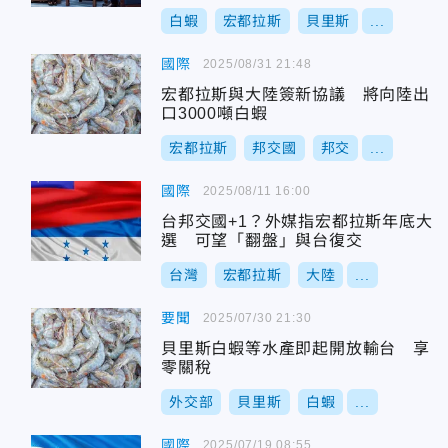
白蝦
宏都拉斯
貝里斯
...
國際
2025/08/31 21:48
宏都拉斯與大陸簽新協議 將向陸出
口3000噸白蝦
宏都拉斯
邦交國
邦交
...
國際
2025/08/11 16:00
台邦交國+1？外媒指宏都拉斯年底大
選 可望「翻盤」與台復交
台灣
宏都拉斯
大陸
...
要聞
2025/07/30 21:30
貝里斯白蝦等水產即起開放輸台 享
零關稅
外交部
貝里斯
白蝦
...
國際
2025/07/19 08:55