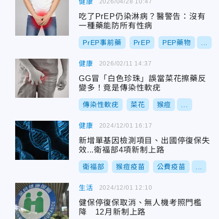
健康
2026/04/28 10:47
吃了PrEP仍染淋病？醫警告：沒有
一種藥能防所有性病
PrEP事前藥
PrEP
PEP藥物
...
健康
2026/02/11 14:37
GG冒「白色珍珠」誤當菜花擦藥反
變多！竟是傳染性軟疣
傳染性軟疣
菜花
猴痘
...
健康
2024/12/01 16:17
新增單基因檢測項目、出國停復保失
效...衛福部4項新制上路
衛福部
猴痘疫苗
公費疫苗
...
生活
2024/12/01 12:10
健保停復保取消、無人機考照門檻
降 12月新制上路