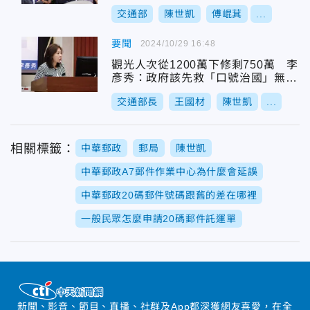
交通部
陳世凱
傅崐萁
...
要聞
2024/10/29 16:48
觀光人次從1200萬下修剩750萬 李
彥秀：政府該先救「口號治國」無腦
政策
交通部長
王國材
陳世凱
...
相關標籤：
中華郵政
郵局
陳世凱
中華郵政A7郵件作業中心為什麼會延誤
中華郵政20碼郵件號碼跟舊的差在哪裡
一般民眾怎麼申請20碼郵件託運單
新聞、影音、節目、直播、社群及App都深獲網友喜愛，在全