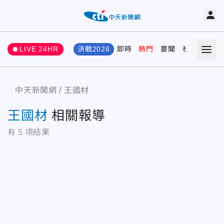
LIVE 24HR
決戰2026
即時
熱門
要聞
社會
娛樂
中天新聞網
王國材
王國材
相關報導
有
5
項結果