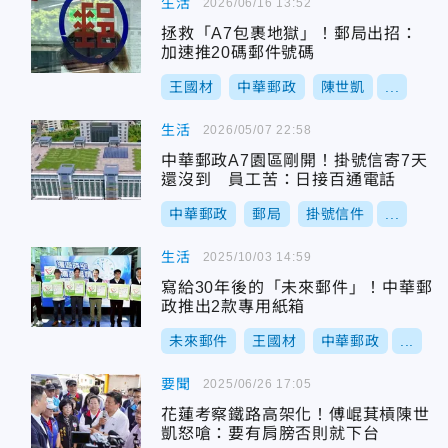
生活
2026/06/16 13:52
拯救「A7包裹地獄」！郵局出招：
加速推20碼郵件號碼
王國材
中華郵政
陳世凱
...
生活
2026/05/07 22:58
中華郵政A7園區剛開！掛號信寄7天
還沒到 員工苦：日接百通電話
中華郵政
郵局
掛號信件
...
生活
2025/10/03 14:59
寫給30年後的「未來郵件」！中華郵
政推出2款專用紙箱
未來郵件
王國材
中華郵政
...
要聞
2025/06/26 17:05
花蓮考察鐵路高架化！傅崐萁槓陳世
凱怒嗆：要有肩膀否則就下台