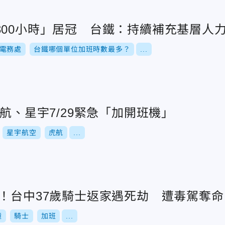
300小時」居冠 台鐵：持續補充基層人
電務處
台鐵哪個單位加班時數最多？
...
華航、星宇7/29緊急「加開班機」
星宇航空
虎航
...
班！台中37歲騎士返家遇死劫 遭毒駕奪命
撞
騎士
加班
...