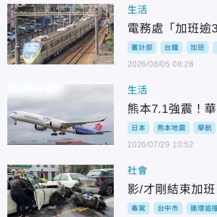
生活
電務處「加班逾
審計部
台鐵
加班
2026/08/05 08:28
生活
熊本7.1強震！
日本
熊本地震
華航
2026/07/29 10:52
社會
影/才剛結束加
毒駕
台中市
連環追