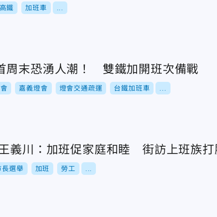
高鐵
加班車
...
首周末恐湧人潮！ 雙鐵加開班次備戰
燈會
嘉義燈會
燈會交通疏運
台鐵加班車
...
/王義川：加班促家庭和睦 街訪上班族打
市長選舉
加班
勞工
...