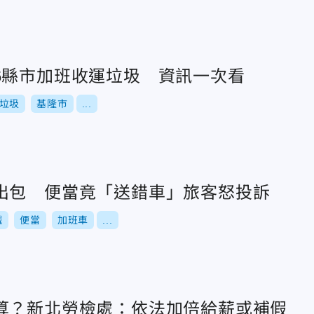
6縣市加班收運垃圾 資訊一次看
垃圾
基隆市
...
出包 便當竟「送錯車」旅客怒投訴
鐵
便當
加班車
...
算？新北勞檢處：依法加倍給薪或補假