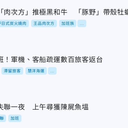
「肉次方」推極黑和牛 「豚野」帶殼牡
野日式炭火燒肉
王品肉次方
加班族
...
班！軍機、客船疏運數百旅客返台
滯留旅客
慧洋海運
...
失聯一夜 上午尋獲陳屍魚塭
聯
加班