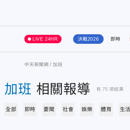
LIVE 24HR
決戰2026
即時
中天新聞網
加班
加班
相關報導
有
75
項結果
全部
即時
要聞
社會
娛樂
體育
生