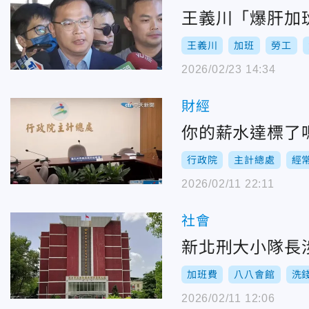
王義川「爆肝加
王義川
加班
勞工
2026/02/23 14:34
財經
你的薪水達標了嗎
行政院
主計總處
經
2026/02/11 22:11
社會
新北刑大小隊長
加班費
八八會館
洗
2026/02/11 12:06