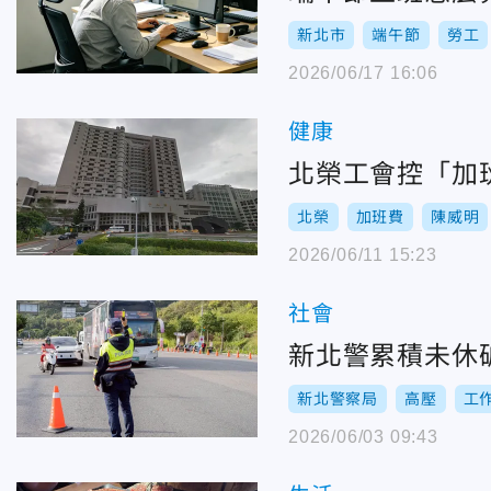
新北市
端午節
勞工
2026/06/17 16:06
健康
北榮工會控「加
北榮
加班費
陳威明
2026/06/11 15:23
社會
新北警累積未休破
新北警察局
高壓
工
2026/06/03 09:43