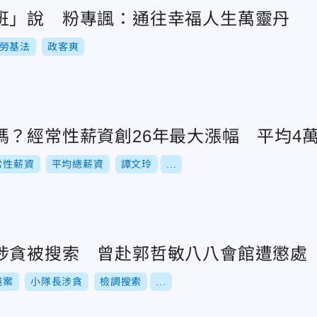
班」說 粉專諷：通往幸福人生萬靈丹
勞基法
政客爽
？經常性薪資創26年最大漲幅 平均4萬78
常性薪資
平均總薪資
譚文玲
...
涉貪被搜索 曾赴郭哲敏八八會館遭懲處
錢案
小隊長涉貪
檢調搜索
...