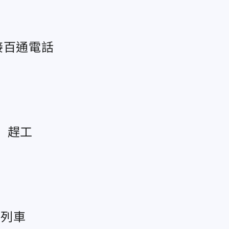
接百通電話
」趕工
下列車