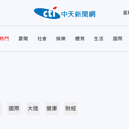
星
熱門
要聞
社會
娛樂
體育
生活
國際
活
國際
大陸
健康
財經