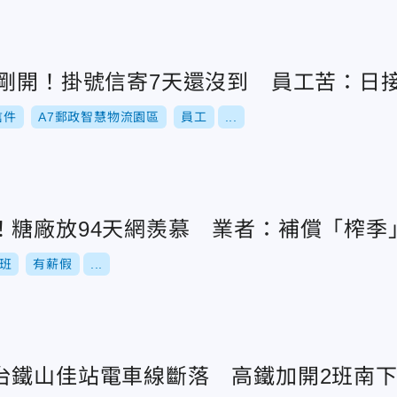
區剛開！掛號信寄7天還沒到 員工苦：日
信件
A7郵政智慧物流園區
員工
...
！糖廠放94天網羨慕 業者：補償「榨季
班
有薪假
...
台鐵山佳站電車線斷落 高鐵加開2班南