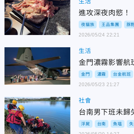
生活
進攻深夜肉慾！
夜貓族
王品集團
豚
2026/05/24 22:21
生活
金門濃霧影響航
金門
濃霧
台金航班
2026/05/23 21:27
社會
台南男下班未歸
浮屍
台南
魚塭
失