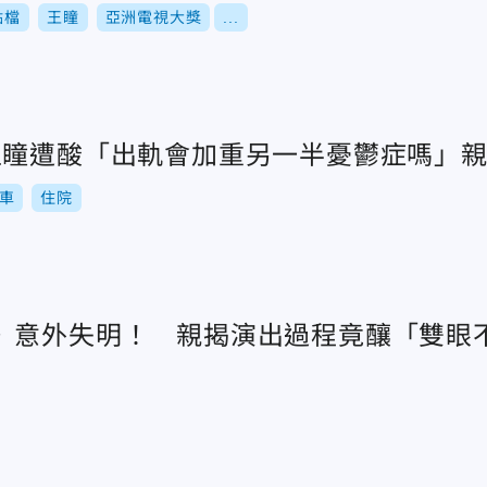
點檔
王瞳
亞洲電視大獎
...
王瞳遭酸「出軌會加重另一半憂鬱症嗎」
車
住院
》意外失明！ 親揭演出過程竟釀「雙眼