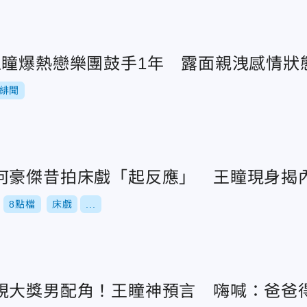
王瞳爆熱戀樂團鼓手1年 露面親洩感情狀
緋聞
何豪傑昔拍床戲「起反應」 王瞳現身揭
8點檔
床戲
...
視大獎男配角！王瞳神預言 嗨喊：爸爸