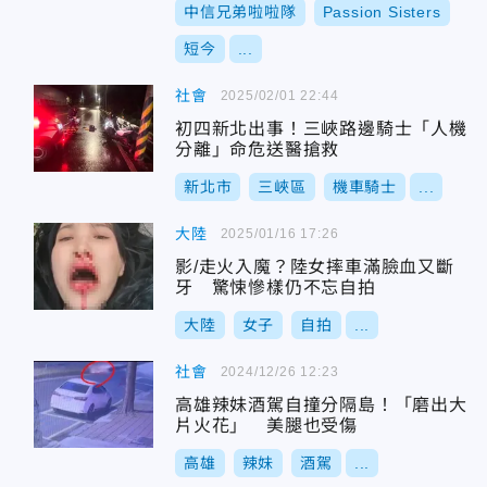
中信兄弟啦啦隊
Passion Sisters
短今
...
社會
2025/02/01 22:44
初四新北出事！三峽路邊騎士「人機
分離」命危送醫搶救
新北市
三峽區
機車騎士
...
大陸
2025/01/16 17:26
影/走火入魔？陸女摔車滿臉血又斷
牙 驚悚慘樣仍不忘自拍
大陸
女子
自拍
...
社會
2024/12/26 12:23
高雄辣妹酒駕自撞分隔島！「磨出大
片火花」 美腿也受傷
高雄
辣妹
酒駕
...