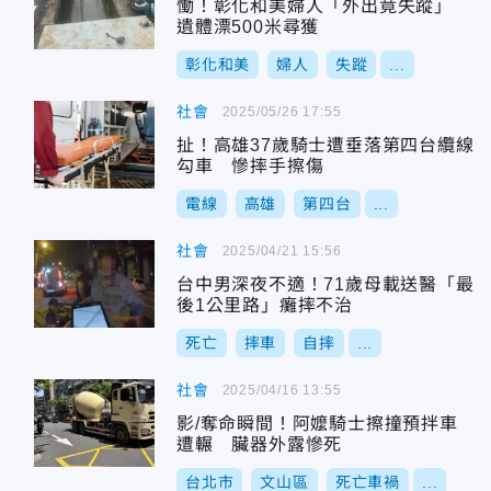
慟！彰化和美婦人「外出竟失蹤」
遺體漂500米尋獲
彰化和美
婦人
失蹤
...
社會
2025/05/26 17:55
扯！高雄37歲騎士遭垂落第四台纜線
勾車 慘摔手擦傷
電線
高雄
第四台
...
社會
2025/04/21 15:56
台中男深夜不適！71歲母載送醫「最
後1公里路」癱摔不治
死亡
摔車
自摔
...
社會
2025/04/16 13:55
影/奪命瞬間！阿嬤騎士擦撞預拌車
遭輾 臟器外露慘死
台北市
文山區
死亡車禍
...