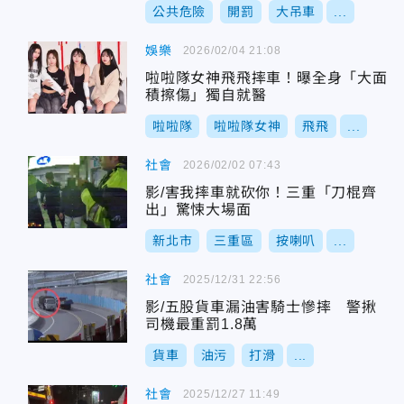
公共危險
開罰
大吊車
...
娛樂
2026/02/04 21:08
啦啦隊女神飛飛摔車！曝全身「大面
積擦傷」獨自就醫
啦啦隊
啦啦隊女神
飛飛
...
社會
2026/02/02 07:43
影/害我摔車就砍你！三重「刀棍齊
出」驚悚大場面
新北市
三重區
按喇叭
...
社會
2025/12/31 22:56
影/五股貨車漏油害騎士慘摔 警揪
司機最重罰1.8萬
貨車
油污
打滑
...
社會
2025/12/27 11:49