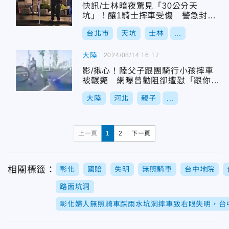
快訊/士林暗夜驚見「30公分天
坑」！釀1騎士摔車受傷 警急封鎖
現場
台北市
天坑
士林
...
大陸
2024/08/14 16:17
影/揪心！陸父子跟團騎行小孩摔車
被輾斃 網曝曾勸阻卻遭懟「跟你有
關嗎」
大陸
河北
親子
...
上一頁
1
2
下一頁
相關標籤：
彰化
國賠
失明
無照騎車
台中地院
路面坑洞
彰化婦人無照騎車踩雨水坑洞摔車致右眼失明，台中