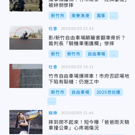
被絆倒慘摔
新竹市
南寮漁港
風箏
...
社會
2025/02/20 22:42
影/新竹自由車場顛簸害翻車骨折？
裁判長「騎機車衝護欄」慘摔
新竹
新竹市
自由車場
...
社會
2025/02/20 18:11
竹市自由車場爆摔車！市府否認場地
下陷有裂縫：仍施工中
新竹市
自由車場
2025世壯運
...
娛樂
2025/02/05 11:44
摔到爬不起來！短今曝「爸爸雨天騎
車撞公車」心疼揭傷況