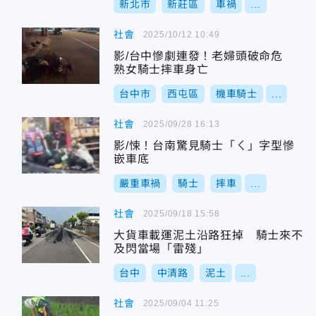
新北市
新莊區
車禍
...
社會
2025/10/12 10:49
影/台中慘劇連發！老婦頭破命危
熟女騎士摔車身亡
台中市
西屯區
機車騎士
...
社會
2025/09/28 16:13
影/悚！台南驚見騎士「ㄑ」字型慘
嵌車底
嚴重車禍
騎士
摔車
...
社會
2025/09/18 15:58
大貨車載運泥土沿路狂掉 騎士來不
及閃當場「雷殘」
台中
中清路
泥土
...
社會
2025/09/04 11:25