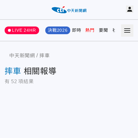
LIVE 24HR
決戰2026
即時
熱門
要聞
社會
娛樂
中天新聞網
摔車
摔車
相關報導
有
52
項結果