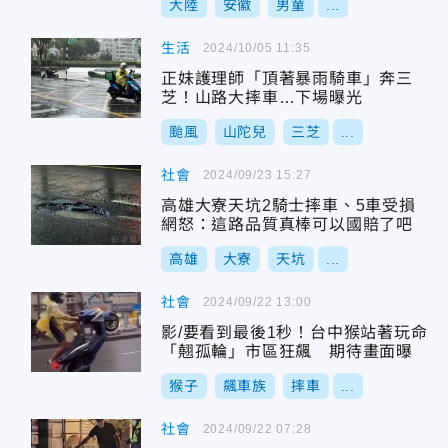
大陸
安徽
男童
...
生活
2024/10/05 11:35
正妹護理師「頂著暴雨騎車」奔三
芝！山路大摔車…下場曝光
颱風
山陀兒
三芝
...
社會
2024/09/23 15:27
高雄大寮天坑2騎士摔車、5車受損
網怒：這路品質真棒可以國賠了吧
高雄
大寮
天坑
...
社會
2024/09/22 13:00
影/要看到最後1秒！台中猴站著玩命
「翹孤輪」市區狂飆 期待畫面曝
猴子
飆車族
摔車
...
社會
2024/09/22 07:28