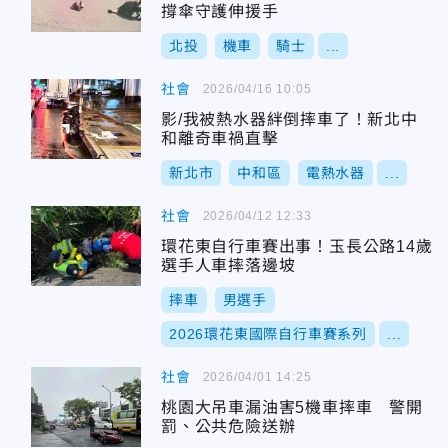
撐傘守護伸援手
北投
機車
騎士
...
社會
2026/04/16 10:05
影/我被熱水器絆倒摔車了！新北中
和離奇車禍直擊
新北市
中和區
電熱水器
...
社會
2026/04/12 12:33
環花東自行車賽出事！玉長公路14歲
選手人車摔落邊坡
摔車
男選手
2026環花東國際自行車賽系列
...
社會
2026/04/01 14:25
桃園大吊車漏油害5機車摔車 警開
罰、公共危險送辦