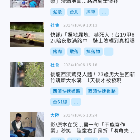
漿」滲漏地面…路過騎士慘摔
泥漿
台北
摔車
...
社會
2024/10/09 10:13
快訊/「遍地屍塊」嚇死人！台19甲6
2k暗夜散滿路中 騎士險輾到真相曝
豬肉
散落
掉落物
...
社會
2024/10/06 15:16
後龍西濱驚見人體！23歲男大生回新
竹魂斷大水溝 1天後才被發現
西濱快速道路
西濱快速道路
台61線
...
大陸
2024/10/05 13:24
影/原本在哭…醫一句「不能寫作
業」秒笑 陸童右手骨折「嘴角失
守」逗樂全網