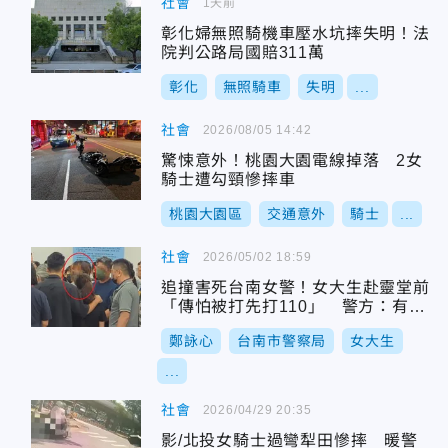
社會
1天前
彰化婦無照騎機車壓水坑摔失明！法
院判公路局國賠311萬
彰化
無照騎車
失明
...
社會
2026/08/05 14:42
驚悚意外！桃園大園電線掉落 2女
騎士遭勾頸慘摔車
桃園大園區
交通意外
騎士
...
社會
2026/05/02 18:59
追撞害死台南女警！女大生赴靈堂前
「傳怕被打先打110」 警方：有接
獲情資
鄭詠心
台南市警察局
女大生
...
社會
2026/04/29 20:35
影/北投女騎士過彎犁田慘摔 暖警