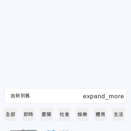
全部
即時
要聞
社會
娛樂
體育
生活