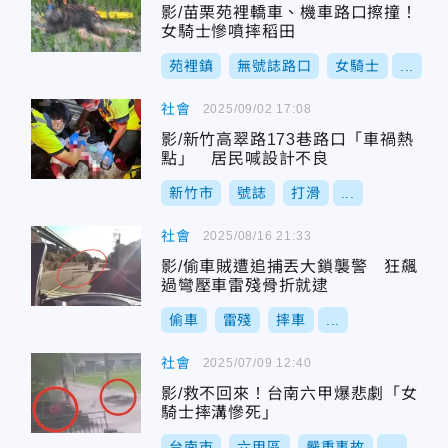
影/苗栗苑裡轎車、機車路口擦撞！
女騎士慘噴摔稻田
苑裡鎮
無號誌路口
女騎士
...
社會
2025/09/02 17:08
影/新竹高翠路173巷路口「車禍熱
點」 居民喊設計不良
新竹市
號誌
打滑
...
社會
2025/08/16 21:33
影/偷車賊遭追捕丟大鎖襲警 狂飆
過彎壓車雷殘骨折就逮
偷車
雷殘
摔車
...
社會
2025/07/09 12:40
影/救不回來！台南六甲爆悲劇「女
騎士摔溝慘死」
台南市
六甲區
嚴重事故
...