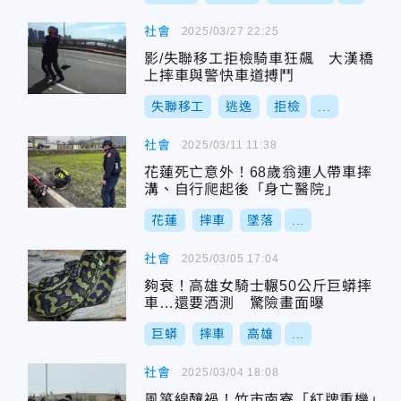
社會
2025/03/27 22:25
影/失聯移工拒檢騎車狂飆 大漢橋
上摔車與警快車道搏鬥
失聯移工
逃逸
拒檢
...
社會
2025/03/11 11:38
花蓮死亡意外！68歲翁連人帶車摔
溝、自行爬起後「身亡醫院」
花蓮
摔車
墜落
...
社會
2025/03/05 17:04
夠衰！高雄女騎士輾50公斤巨蟒摔
車…還要酒測 驚險畫面曝
巨蟒
摔車
高雄
...
社會
2025/03/04 18:08
風箏線釀禍！竹市南寮「紅牌重機」