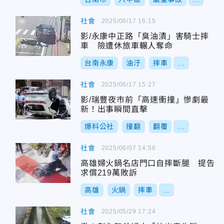
社會
2025/06/17 16:15
影/永康中正路「臭油漬」害騎士摔
車 險遭休旅車輾人奪命
台南永康
油汙
摔車
...
社會
2025/06/17 15:27
影/瑞豐夜市前「高速衝撞」慘劇最
新！出事瞬間直擊
爆料公社
撞翻
翻覆
...
社會
2025/06/07 14:56
高雄婦火鍋名店門口自摔斷腿 提告
求償219萬敗訴
高雄
火鍋
摔車
...
社會
2025/05/29 17:24