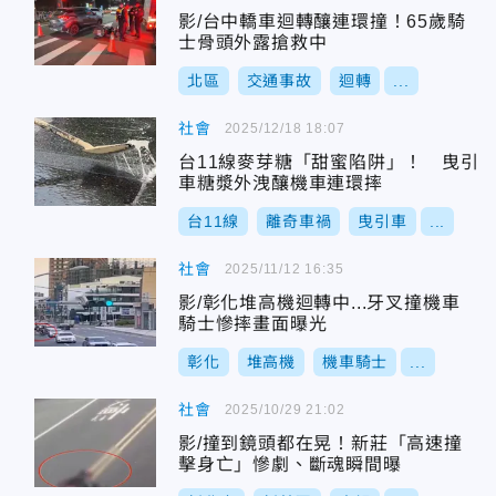
影/台中轎車迴轉釀連環撞！65歲騎
士骨頭外露搶救中
北區
交通事故
迴轉
...
社會
2025/12/18 18:07
台11線麥芽糖「甜蜜陷阱」！ 曳引
車糖漿外洩釀機車連環摔
台11線
離奇車禍
曳引車
...
社會
2025/11/12 16:35
影/彰化堆高機迴轉中...牙叉撞機車
騎士慘摔畫面曝光
彰化
堆高機
機車騎士
...
社會
2025/10/29 21:02
影/撞到鏡頭都在晃！新莊「高速撞
擊身亡」慘劇、斷魂瞬間曝