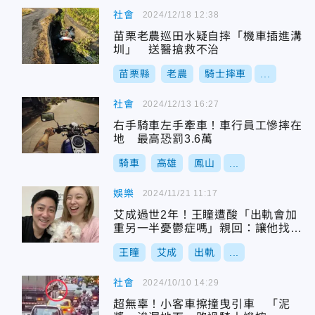
社會
2024/12/18 12:38
苗栗老農巡田水疑自摔「機車插進溝
圳」 送醫搶救不治
苗栗縣
老農
騎士摔車
...
社會
2024/12/13 16:27
右手騎車左手牽車！車行員工慘摔在
地 最高恐罰3.6萬
騎車
高雄
鳳山
...
娛樂
2024/11/21 11:17
艾成過世2年！王瞳遭酸「出軌會加
重另一半憂鬱症嗎」親回：讓他找你
說
王瞳
艾成
出軌
...
社會
2024/10/10 14:29
超無辜！小客車擦撞曳引車 「泥