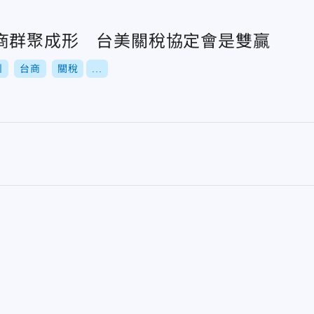
商群聚成形 台美關稅協定會是雙贏
州
台商
關稅
...