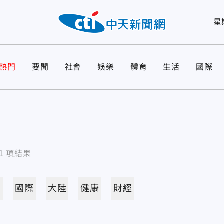
星
熱門
要聞
社會
娛樂
體育
生活
國際
1
項結果
活
國際
大陸
健康
財經