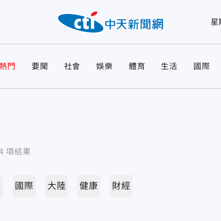
星
熱門
要聞
社會
娛樂
體育
生活
國際
4
項結果
活
國際
大陸
健康
財經