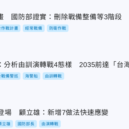
畫 國防部證實：刪除戰備整備等3階段
合作戰計畫
經常戰備
防衛作戰
分析由訓演轉戰4態樣 2035前達「台
合戰備警巡
海警船
由訓轉戰
將登場 顧立雄：新增7做法快速應變
顧立雄
國防部長
由演轉戰