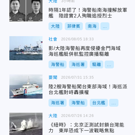
大陸
3小時前
時隔1年認了！海警船南海撞解放軍
艦 陸證實2人殉職追授烈士
大陸
菲律賓
南海
...
社會
2026/08/05 18:33
影/大陸海警船再度侵擾金門海域
海巡艦艇併航監控廣播驅離
海警船
海巡署
驅離
...
要聞
2026/07/31 15:35
陸2艘海警船闖台東部海域！海巡派
台北艦對峙轟擴權
海巡署
海警船
台北艦
...
大陸
2026/07/26 14:26
《紐時》：北京正測試封鎖台灣能
力 東岸恐成下一波戰略焦點