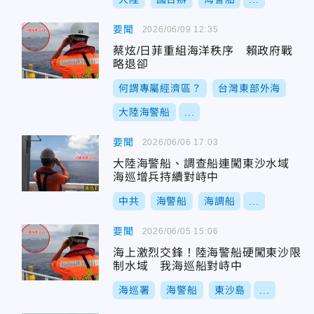
要聞
2026/06/09 12:35
蔡炫/日菲重組海洋秩序 賴政府戰
略退卻
何謂專屬經濟區？
台灣東部外海
大陸海警船
...
要聞
2026/06/06 17:03
大陸海警船、調查船連闖東沙水域
海巡增兵持續對峙中
中共
海警船
海調船
...
要聞
2026/06/05 15:06
海上激烈交鋒！陸海警船硬闖東沙限
制水域 我海巡船對峙中
海巡署
海警船
東沙島
...