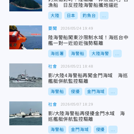
漁船 日反控陸海警船攜炮逼近
大陸
日本
釣魚台
...
要聞
2026/05/24 19:49
陸海警船闖東沙限制水域！海巡台中
艦一對一近迫近強勢驅離
海巡署
海警船
大陸海警
...
社會
2026/05/21 18:48
影/大陸4海警船再闖金門海域 海巡
艦艇併航監控驅離
海警船
侵擾
金門海域
...
社會
2026/05/07 18:29
影/大陸海警船再侵擾金門水域 海
巡艦艇併航監控驅離
海警船
金門海域
侵擾
...