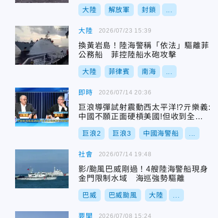
大陸
解放軍
封鎖
...
大陸
2026/07/23 15:39
換黃岩島！陸海警稱「依法」驅離菲
公務船 菲控陸船水砲攻擊
大陸
菲律賓
南海
...
即時
2026/07/14 20:36
巨浪導彈試射震動西太平洋!?亓樂義:
中國不願正面硬槓美國!但收到全射
程效果!
巨浪2
巨浪3
中國海警船
...
社會
2026/07/14 19:48
影/颱風巴威剛過！4艘陸海警船現身
金門限制水域 海巡強勢驅離
巴威
巴威颱風
大陸
...
要聞
2026/07/08 15:24