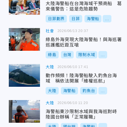
大陸海警船在台灣海域干預商船 葛
來儀警告：這是危險趨勢
日菲劃界
日菲
海警船
...
社會
2026/06/13 20:37
綠島外海突現大陸海警船！與海巡署
巡護艦近距互嗆
綠島
台灣
限制水域
...
大陸
2026/06/10 17:41
動作頻頻！陸海警船駛入釣魚台海
域 稱依法開展「維權巡航」
大陸
海警船
釣魚台
...
大陸
2026/06/10 11:20
海警船東沙限制水域與我海巡對峙
陸國台辦稱「正常履職」
大陸
國台辦
海警船
...