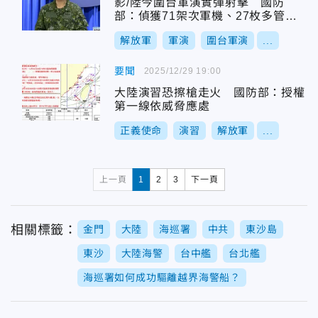
影/陸今圍台軍演實彈射擊 國防
部：偵獲71架次軍機、27枚多管火
箭
解放軍
軍演
圍台軍演
...
要聞
2025/12/29 19:00
大陸演習恐擦槍走火 國防部：授權
第一線依威脅應處
正義使命
演習
解放軍
...
上一頁
1
2
3
下一頁
相關標籤：
金門
大陸
海巡署
中共
東沙島
東沙
大陸海警
台中艦
台北艦
海巡署如何成功驅離越界海警船？