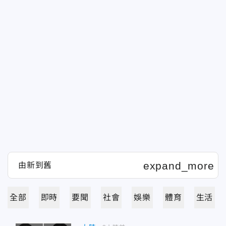
全部
即時
要聞
社會
娛樂
體育
生活