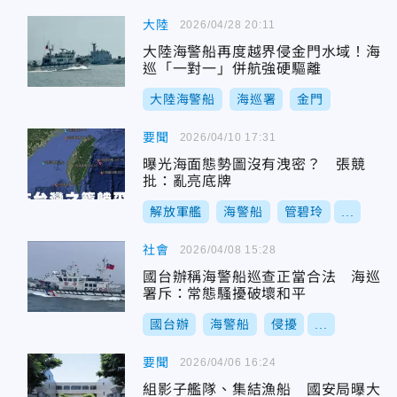
大陸
2026/04/28 20:11
大陸海警船再度越界侵金門水域！海
巡「一對一」併航強硬驅離
大陸海警船
海巡署
金門
要聞
2026/04/10 17:31
曝光海面態勢圖沒有洩密？ 張競
批：亂亮底牌
解放軍艦
海警船
管碧玲
...
社會
2026/04/08 15:28
國台辦稱海警船巡查正當合法 海巡
署斥：常態騷擾破壞和平
國台辦
海警船
侵擾
...
要聞
2026/04/06 16:24
組影子艦隊、集結漁船 國安局曝大