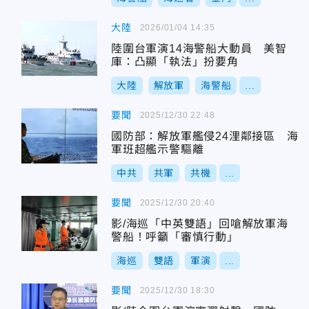
大陸
2026/01/04 14:35
陸圍台軍演14海警船大動員 美智
庫：凸顯「執法」扮要角
大陸
解放軍
海警船
...
要聞
2025/12/30 22:48
國防部：解放軍艦侵24浬鄰接區 海
軍班超艦示警驅離
中共
共軍
共機
...
要聞
2025/12/30 20:40
影/海巡「中英雙語」回嗆解放軍海
警船！呼籲「審慎行動」
海巡
雙語
軍演
...
要聞
2025/12/30 18:30