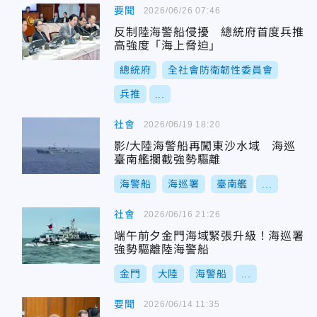
要聞
2026/06/26 07:46
反制陸海警船侵擾 總統府首度兵推
高強度「海上脅迫」
總統府
全社會防衛韌性委員會
兵推
...
社會
2026/06/19 18:20
影/大陸海警船再闖東沙水域 海巡
臺南艦攔截強勢驅離
海警船
海巡署
臺南艦
...
社會
2026/06/16 21:26
端午前夕金門海域緊張升級！海巡署
強勢驅離陸海警船
金門
大陸
海警船
...
要聞
2026/06/14 11:35