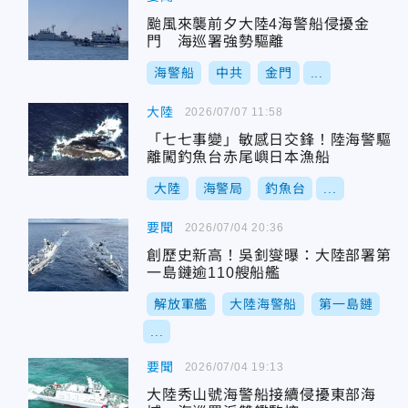
颱風來襲前夕大陸4海警船侵擾金
門 海巡署強勢驅離
海警船
中共
金門
...
大陸
2026/07/07 11:58
「七七事變」敏感日交鋒！陸海警驅
離闖釣魚台赤尾嶼日本漁船
大陸
海警局
釣魚台
...
要聞
2026/07/04 20:36
創歷史新高！吳釗燮曝：大陸部署第
一島鏈逾110艘船艦
解放軍艦
大陸海警船
第一島鏈
...
要聞
2026/07/04 19:13
大陸秀山號海警船接續侵擾東部海