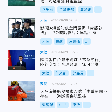
域 海巡署派雙艦監控
八里號
台灣東部
海巡署
...
大陸
2026/06/30 09:52
影/陸4海警船侵金門強調「常態執
法」 PO喊話影片：早點回家
大陸
福建
海警船
...
大陸
2026/06/29 16:25
陸海警在台灣東海域「常態航行」！
陸外交部：合理合法、無可非議
大陸
外交部
郭嘉昆
...
要聞
2026/06/27 17:35
大陸海警船侵擾東沙嗆「中華民國不
存在」 海巡艦併航監控
海警船
中共
東沙
...