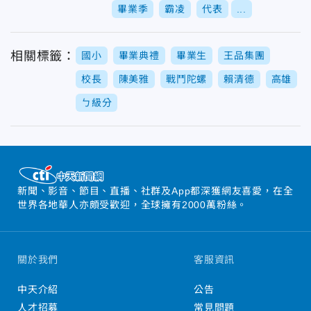
畢業季
霸凌
代表
...
相關標籤：
國小
畢業典禮
畢業生
王品集團
校長
陳美雅
戰鬥陀螺
賴清德
高雄
ㄅ級分
新聞、影音、節目、直播、社群及App都深獲網友喜愛，在全
世界各地華人亦頗受歡迎，全球擁有2000萬粉絲。
關於我們
客服資訊
中天介紹
公告
人才招募
常見問題