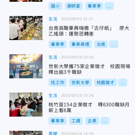
國小
謝師宴
畢業季
...
生活
2026/06/03 11:37
台南高職畢典嗨撒「古仔紙」 廖大
乙搖頭：運勢恐轉差
畢業季
畢業典禮
台南
...
生活
2026/04/29 20:06
世新大學攜75家企業徵才 校園現場
釋出逾3千職缺
找工作
世新大學
校園徵才
...
生活
2026/04/29 15:06
桃竹苗154企業徵才 釋6300職缺月
薪上看8萬
畢業季
工讀
企業
...
要聞
2026/04/26 15:50