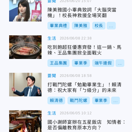
要聞
2026/06/20 15:07
陳美雅國小畢典致詞「大腦突當
機」！校長神救援全場笑翻
畢業典禮
陳美雅
校長
...
生活
2026/06/08 22:38
吃到飽超狂優惠齊發！這一鍋、馬
辣、王品集團掀全面戰火
王品集團
畢業季
端午連假
...
要聞
2026/06/08 18:58
打戰鬥陀螺「勉勵畢業生」！賴清
德：祝大家有「ㄅ級分」的未來
賴清德
戰鬥陀螺
畢業季
...
生活
2026/06/05 10:12
國小謝師宴辦在五星飯店 知情者：
是否偏離教育原本方向？