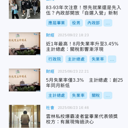
83-93年次注意！想先就業還是先入
伍？內政部開放「自選入營」新制
應屆畢業
役男
內政部
...
財經
2025/09/22 18:23
近1年最高！8月失業率升至3.45%
主計總處：關稅影響漸浮現
行政院
主計總處
失業率
...
財經
2025/06/23 22:21
5月失業率僅3.3% 主計總處：創25
年同月新低
主計總處
失業率
關稅
...
社會
2025/06/23 16:46
雲林私校爆霸凌者當畢業代表領獎
校方：有展現悔過決心