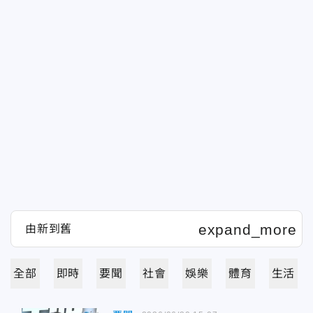
全部
即時
要聞
社會
娛樂
體育
生活