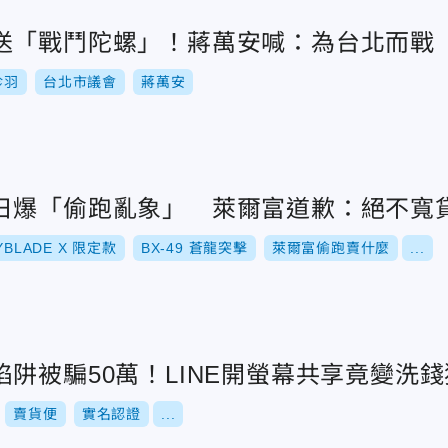
送「戰鬥陀螺」！蔣萬安喊：為台北而戰
珍羽
台北市議會
蔣萬安
日爆「偷跑亂象」 萊爾富道歉：絕不寬
YBLADE X 限定款
BX-49 蒼龍突擊
萊爾富偷跑賣什麼
...
阱被騙50萬！LINE開螢幕共享竟變洗錢
賣貨便
實名認證
...