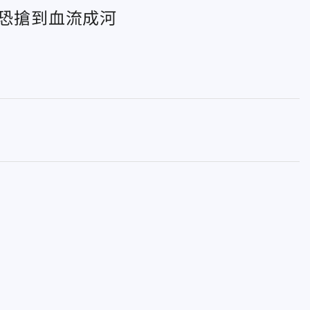
網：恐搶到血流成河