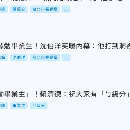
清德
蔣萬安
台北市長選舉
...
螺勉畢業生！沈伯洋笑曝內幕：他打到洞
進黨
沈伯洋
台北市長選舉
...
勵畢業生」！賴清德：祝大家有「ㄅ級分
業季
畢業生
ㄅ級分