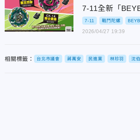
7-11全新「BE
7-11
戰鬥陀螺
BEYB
2026/04/27 19:39
相關標籤：
台北市議會
蔣萬安
民進黨
林珍羽
沈