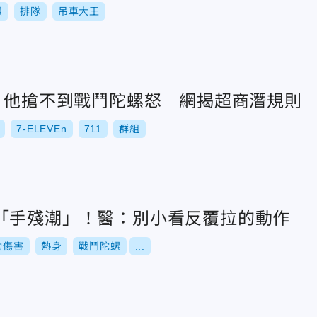
螺
排隊
吊車大王
車！他搶不到戰鬥陀螺怒 網揭超商潛規則
7-ELEVEn
711
群組
「手殘潮」！醫：別小看反覆拉的動作
動傷害
熱身
戰鬥陀螺
...