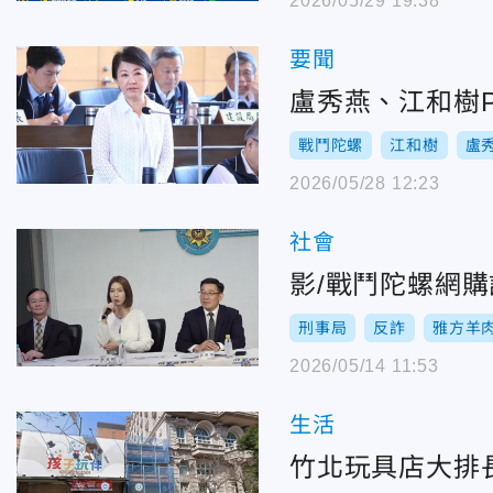
2026/05/29 19:38
要聞
盧秀燕、江和樹
戰鬥陀螺
江和樹
盧
2026/05/28 12:23
社會
影/戰鬥陀螺網
刑事局
反詐
雅方羊
2026/05/14 11:53
生活
竹北玩具店大排