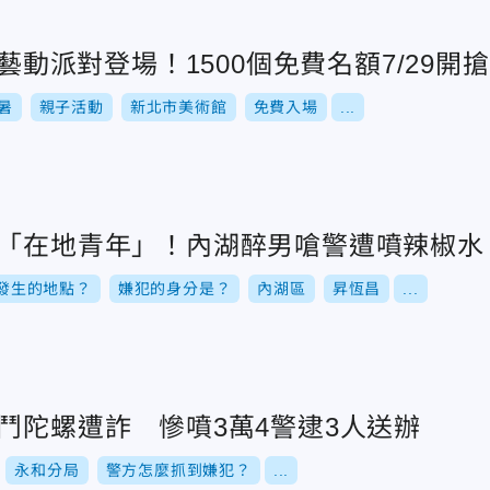
水藝動派對登場！1500個免費名額7/29開搶
暑
親子活動
新北市美術館
免費入場
...
變「在地青年」！內湖醉男嗆警遭噴辣椒水
發生的地點？
嫌犯的身分是？
內湖區
昇恆昌
...
鬥陀螺遭詐 慘噴3萬4警逮3人送辦
永和分局
警方怎麼抓到嫌犯？
...