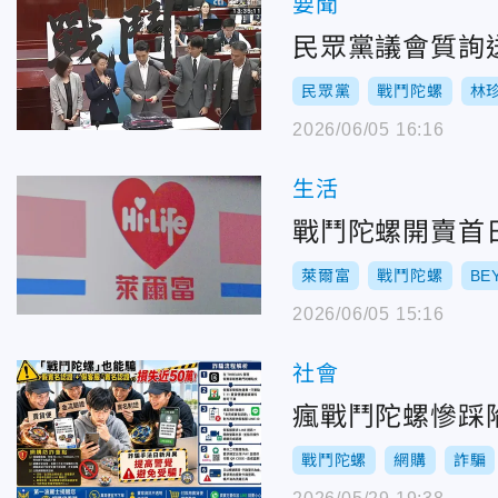
要聞
民眾黨議會質詢
民眾黨
戰鬥陀螺
林
2026/06/05 16:16
生活
戰鬥陀螺開賣首
萊爾富
戰鬥陀螺
BE
2026/06/05 15:16
社會
瘋戰鬥陀螺慘踩陷
戰鬥陀螺
網購
詐騙