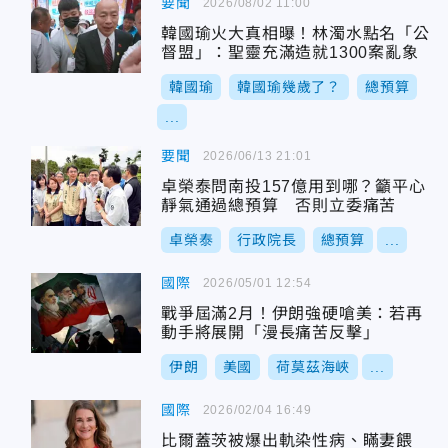
要聞
2026/08/02 11:00
韓國瑜火大真相曝！林濁水點名「公
督盟」：聖靈充滿造就1300案亂象
韓國瑜
韓國瑜幾歲了？
總預算
...
要聞
2026/06/13 21:01
卓榮泰問南投157億用到哪？籲平心
靜氣通過總預算 否則立委痛苦
卓榮泰
行政院長
總預算
...
國際
2026/05/01 12:54
戰爭屆滿2月！伊朗強硬嗆美：若再
動手將展開「漫長痛苦反擊」
伊朗
美國
荷莫茲海峽
...
國際
2026/02/04 16:49
比爾蓋茨被爆出軌染性病、瞞妻餵