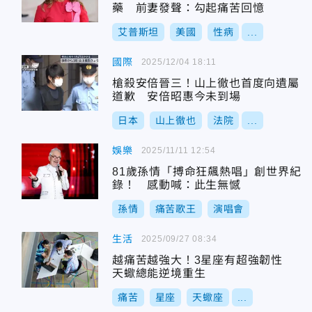
藥 前妻發聲：勾起痛苦回憶
艾普斯坦
美國
性病
...
國際
2025/12/04 18:11
槍殺安倍晉三！山上徹也首度向遺屬
道歉 安倍昭惠今未到場
日本
山上徹也
法院
...
娛樂
2025/11/11 12:54
81歲孫情「搏命狂飆熱唱」創世界紀
錄！ 感動喊：此生無憾
孫情
痛苦歌王
演唱會
生活
2025/09/27 08:34
越痛苦越強大！3星座有超強韌性
天蠍總能逆境重生
痛苦
星座
天蠍座
...