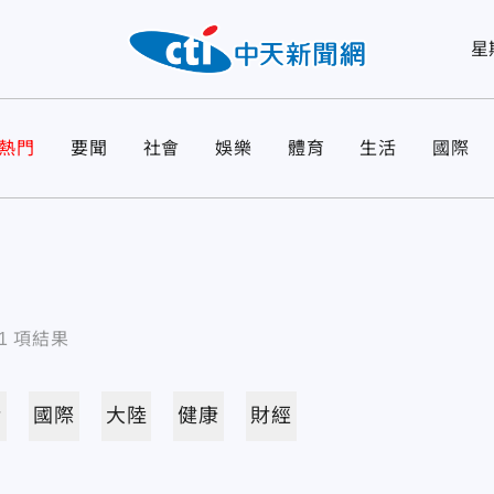
星
熱門
要聞
社會
娛樂
體育
生活
國際
1
項結果
活
國際
大陸
健康
財經