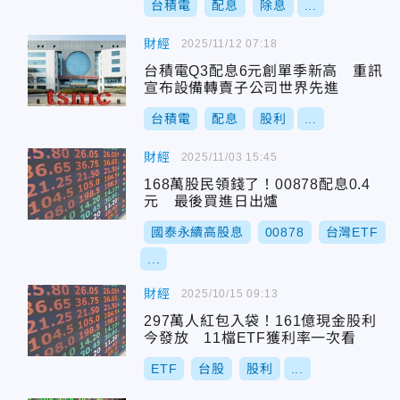
台積電
配息
除息
...
財經
2025/11/12 07:18
台積電Q3配息6元創單季新高 重訊
宣布設備轉賣子公司世界先進
台積電
配息
股利
...
財經
2025/11/03 15:45
168萬股民領錢了！00878配息0.4
元 最後買進日出爐
國泰永續高股息
00878
台灣ETF
...
財經
2025/10/15 09:13
297萬人紅包入袋！161億現金股利
今發放 11檔ETF獲利率一次看
ETF
台股
股利
...