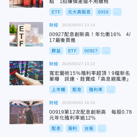
點 1招賺價差還不用繳稅
ETF
元大高股息
0056
...
財經
2026/04/01 13:14
00927配息創新高！年化衝16% 4/
17最後買進
群益
ETF
00927
...
財經
2026/03/27 13:22
寬宏藝術15％殖利率超頂！9檔新名
單曝 訊連、銓寶成「高息避風港」
上市櫃
配息
殖利率
...
財經
2026/03/02 16:33
00919第12次配息創新高 每股0.78
元年化殖利率逾12%
配息
股利
台股
...