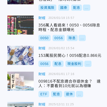
投資風險
國泰
配息
...
財經
2026/01/18 15:57
356萬人看過來！0050、0056除息
時程、配息金額曝光
0050
0056
除息
...
財經
2026/01/02 15:54
153萬股民開心！0056配息0.866元
0056
配息
現金股利
...
財經
2026/01/01 17:16
009816不配息適合存退休金？ 達
人：不要看到10元就以為穩賺
ETF
配息
退休
...
財經
2025/12/11 11:25