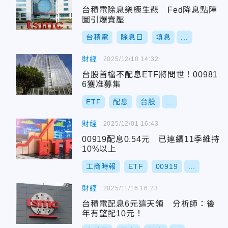
台積電除息樂極生悲 Fed降息點陣
圖引爆賣壓
台積電
除息日
填息
...
財經
2025/12/10 14:32
台股首檔不配息ETF將問世！00981
6獲准募集
ETF
配息
台股
...
財經
2025/12/01 16:43
00919配息0.54元 已連續11季維持
10%以上
工商時報
ETF
00919
...
財經
2025/11/16 16:23
台積電配息6元這天領 分析師：後
年有望配10元！