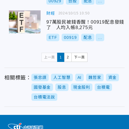
00929
台股
配息
...
財經
2024/10/15 10:50
97萬股民被錢香醒！00919配息發錢
了 人均入帳8,275元
ETF
00919
配息
...
上一頁
1
2
下一頁
相關標籤：
張忠謀
人工智慧
AI
魏哲家
資金
國發基金
股息
現金股利
台積電
台積電法說