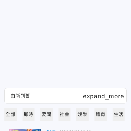
全部
即時
要聞
社會
娛樂
體育
生活