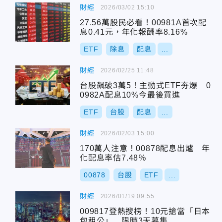
財經
2026/03/02 15:10
27.56萬股民必看！00981A首次配
息0.41元，年化報酬率8.16%
ETF
除息
配息
...
財經
2026/02/25 11:48
台股飆破3萬5！主動式ETF夯爆 0
0982A配息10%今最後買進
ETF
台股
配息
...
財經
2026/02/03 15:00
170萬人注意！00878配息出爐 年
化配息率估7.48％
00878
台股
ETF
...
財經
2026/01/19 09:55
009817登熱搜榜！10元搶當「日本
包租公」 限時3天募集