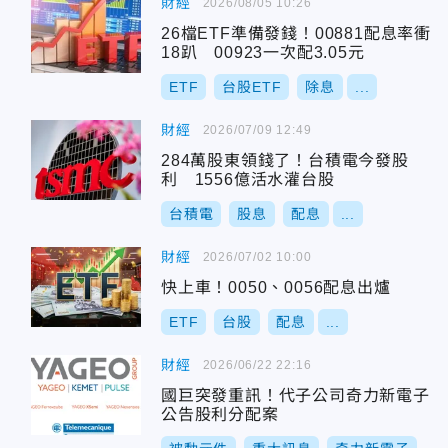
財經
2026/08/05 10:26
26檔ETF準備發錢！00881配息率衝
18趴 00923一次配3.05元
ETF
台股ETF
除息
...
財經
2026/07/09 12:49
284萬股東領錢了！台積電今發股
利 1556億活水灌台股
台積電
股息
配息
...
財經
2026/07/02 10:00
快上車！0050、0056配息出爐
ETF
台股
配息
...
財經
2026/06/22 22:16
國巨突發重訊！代子公司奇力新電子
公告股利分配案