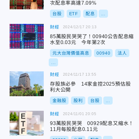
次配息率高達7.09%
台股
ETF
配息
...
財經
2024/12/17 20:13
85萬股民哭哭了！00940公告配息縮
水至0.03元 今年第2次
元大台灣價值高息
00940
法人
...
財經
2024/11/17 13:55
存股族必參 14家金控2025預估股
利大公開
金融股
股利
台股
...
財經
2024/11/01 20:05
93萬股民哭哭 00929配息又縮水！
11月每股配息0.11元