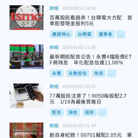
財經
2025/05/13 18:54
百萬股民看過來！台積電大方配 首
季配發現金股利5元
護國神山
台積電
董事會
...
財經
2025/01/02 22:35
最新期前配息公告！永豐4檔股債ET
F將除息 年化配息估達11.08％
永豐
永豐投信
除息
...
財經
2025/01/02 20:22
77萬股民注意了！0050每股配2.7
元 1/16為最後買進日
配息
除息
股民
...
財經
2025/01/01 21:38
創自身紀錄！00701擬配2.05元 單