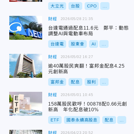
大立光
台股
CPO
...
財經
2026/05/28 21:35
台達電通過配息11.6元 鄭平：動態
調整AI與電動車布局
台達電
股東會
AI
...
財經
2026/05/02 16:27
逾40萬股民爽翻！富邦金配息4.25
元創新高
富邦金
配息
股利
...
財經
2026/05/01 10:45
158萬股民歡呼！00878配0.66元創
新高 年化配息破10%
ETF
國泰永續高股息
配息
...
財經
2026/04/23 20:52