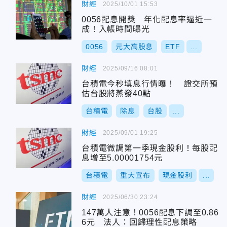
財經
2025/10/01 15:53
0056配息開獎 年化配息率逼近一
成！入帳時間曝光
0056
元大高股息
ETF
...
財經
2025/09/16 08:01
台積電今秒填息行情曝！ 證交所預
估台股將蒸發40點
台積電
除息
台股
...
財經
2025/09/01 19:25
台積電微調第一季現金股利！每股配
息增至5.00001754元
台積電
重大宣布
現金股利
...
財經
2025/06/30 23:24
147萬人注意！0056配息下調至0.86
6元 法人：回歸理性配息策略