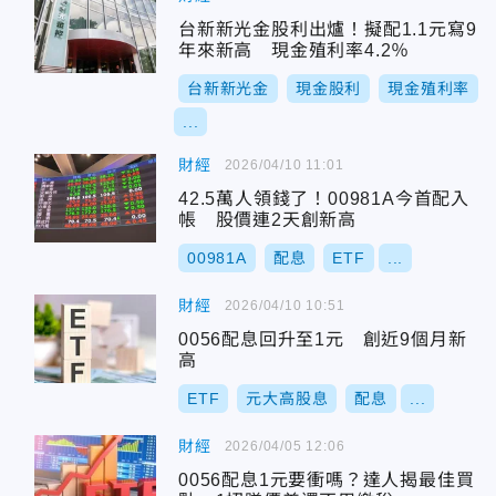
台新新光金股利出爐！擬配1.1元寫9
年來新高 現金殖利率4.2％
台新新光金
現金股利
現金殖利率
...
財經
2026/04/10 11:01
42.5萬人領錢了！00981A今首配入
帳 股價連2天創新高
00981A
配息
ETF
...
財經
2026/04/10 10:51
0056配息回升至1元 創近9個月新
高
ETF
元大高股息
配息
...
財經
2026/04/05 12:06
0056配息1元要衝嗎？達人揭最佳買