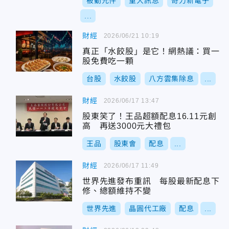
被動元件
重大訊息
奇力新電子
...
財經
2026/06/21 10:19
真正「水餃股」是它！網熱議：買一
股免費吃一顆
台股
水餃股
八方雲集除息
...
財經
2026/06/17 13:47
股東笑了！王品超額配息16.11元創
高 再送3000元大禮包
王品
股東會
配息
...
財經
2026/06/17 11:49
世界先進發布重訊 每股最新配息下
修、總額維持不變
世界先進
晶圓代工廠
配息
...