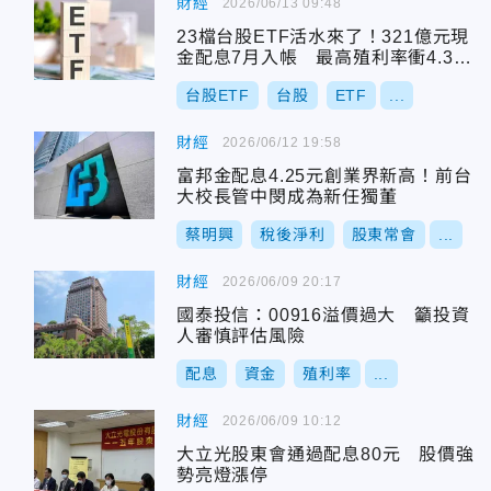
財經
2026/06/13 09:48
23檔台股ETF活水來了！321億元現
金配息7月入帳 最高殖利率衝4.3
2%
台股ETF
台股
ETF
...
財經
2026/06/12 19:58
富邦金配息4.25元創業界新高！前台
大校長管中閔成為新任獨董
蔡明興
稅後淨利
股東常會
...
財經
2026/06/09 20:17
國泰投信：00916溢價過大 籲投資
人審慎評估風險
配息
資金
殖利率
...
財經
2026/06/09 10:12
大立光股東會通過配息80元 股價強
勢亮燈漲停