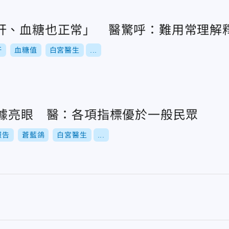
肝、血糖也正常」 醫驚呼：難用常理解
肝
血糖值
白宮醫生
...
數據亮眼 醫：各項指標優於一般民眾
報告
蒼藍鴿
白宮醫生
...