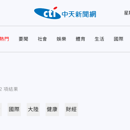
星
熱門
要聞
社會
娛樂
體育
生活
國際
2
項結果
活
國際
大陸
健康
財經