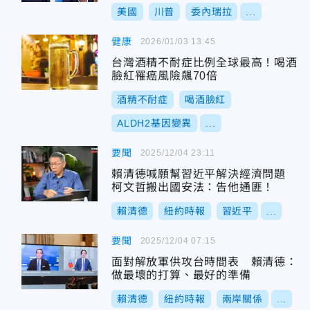
美國
川普
委內瑞拉
...
健康
2026/01/03 13:45
台灣酒精不耐症比例全球最高！喝酒
臉紅罹癌風險飆70倍
酒精不耐症
喝酒臉紅
ALDH2基因變異
...
要聞
2025/12/04 23:11
賴清德喊願幫習近平解決經濟問題
柯文哲搬出國安法：告他通匪！
賴清德
紐約時報
習近平
...
要聞
2025/12/04 07:15
面對解放軍供攻台時間表 賴清德：
做最壞的打算、最好的準備
賴清德
紐約時報
兩岸關係
...