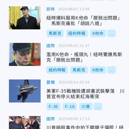
即時
2025/06/01 13:06
紐時爆料服用K他命「膀胱出問題」
馬斯克痛批「胡說八道」
馬斯克
紐約時報
K他命
...
國際
2025/05/31 21:47
濫用K他命、搖頭丸！紐時驚爆馬斯
克「膀胱出問題」
紐約時報
馬斯克
K他命
...
要聞
2025/05/14 22:04
美軍F-35戰機險遭胡塞武裝擊落 川
普宣布停火結束紅海衝突
F-35
F-16
川普
...
國際
2025/05/06 17:13
川普暗殺事件中拍下關鍵子彈照！紐