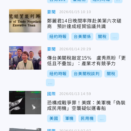
要聞
2026/01/15 10:10
鄭麗君14日晚間率隊赴美第六次磋
商 預計達成經貿協議共識
紐約時報
台美關係
關稅
...
要聞
2026/01/14 20:29
傳台美關稅敲定15% 盧秀燕盼「更
低且不疊加」：產業才有競爭力
紐約時報
台美關稅談判
關稅
...
國際
2026/01/13 14:59
恐構成戰爭罪！美媒：美軍機「偽裝
成民用機」空襲疑似運毒船
美國
軍機
民用機
...
2026/01/13 07:07