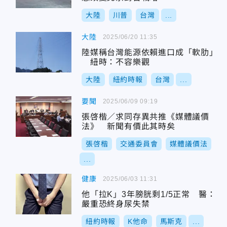
大陸
川普
台灣
...
大陸
2025/06/20 11:35
陸媒稱台灣能源依賴進口成「軟肋」
紐時：不容樂觀
大陸
紐約時報
台灣
...
要聞
2025/06/09 09:19
張啓楷／求同存異共推《媒體議價
法》 新聞有價此其時矣
張啓楷
交通委員會
媒體議價法
...
健康
2025/06/03 11:31
他「拉K」3年膀胱剩1/5正常 醫：
嚴重恐終身尿失禁
紐約時報
K他命
馬斯克
...