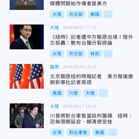
媒體問題始作俑者是美方
大陸
外交部
美國
...
大陸
2026/06/01 17:23
《紐時》記者遭中方驅逐出境！陸外
交部轟：散布台獨分裂謬論
大陸
外交部
林劍
...
國際
2026/05/30 15:43
北京驅逐紐約時報記者 美方報復撤
銷新華社記者簽證
美國
川普
大陸
...
大陸
2026/05/17 18:55
川普將對台軍售當談判籌碼 紐時：
恐無限期延宕、賴清德受挫
台灣
對台軍售
美國
...