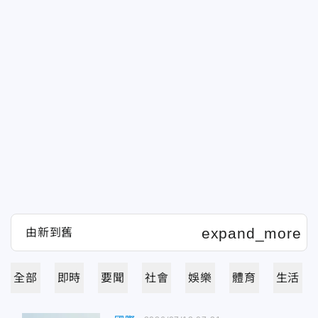
全部
即時
要聞
社會
娛樂
體育
生活