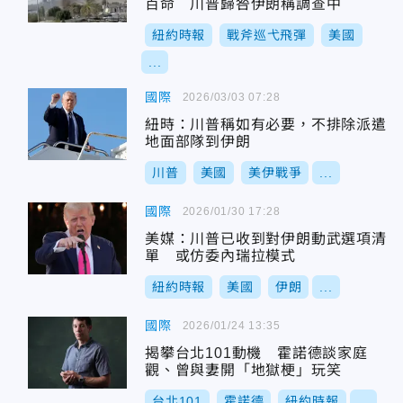
百命 川普歸咎伊朗稱調查中
紐約時報
戰斧巡弋飛彈
美國
...
國際
2026/03/03 07:28
紐時：川普稱如有必要，不排除派遣
地面部隊到伊朗
川普
美國
美伊戰爭
...
國際
2026/01/30 17:28
美媒：川普已收到對伊朗動武選項清
單 或仿委內瑞拉模式
紐約時報
美國
伊朗
...
國際
2026/01/24 13:35
揭攀台北101動機 霍諾德談家庭
觀、曾與妻開「地獄梗」玩笑
台北101
霍諾德
紐約時報
...