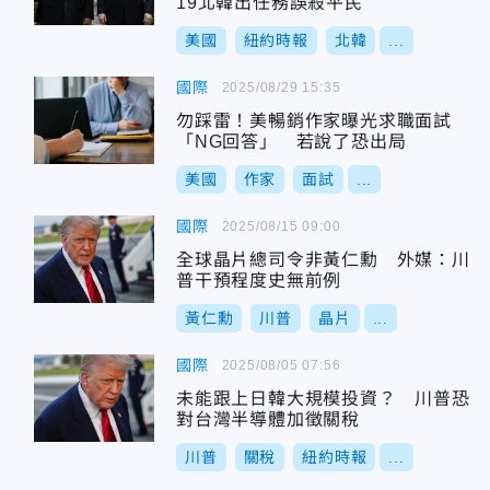
19北韓出任務誤殺平民
美國
紐約時報
北韓
...
國際
2025/08/29 15:35
勿踩雷！美暢銷作家曝光求職面試
「NG回答」 若說了恐出局
美國
作家
面試
...
國際
2025/08/15 09:00
全球晶片總司令非黃仁勳 外媒：川
普干預程度史無前例
黃仁勳
川普
晶片
...
國際
2025/08/05 07:56
未能跟上日韓大規模投資？ 川普恐
對台灣半導體加徵關稅
川普
關稅
紐約時報
...