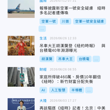
國際
2026/07/12 07:31
報導披露新空軍一號安全疑慮 紐時
多名記者遭傳喚
空軍一號
川普
空軍一號安全疑慮
...
生活
2026/06/26 12:33
吊車大王胡漢龑登《紐約時報》 與
台積電40年淵源曝光
胡漢龑
吊車大王
台積電
...
財經
2026/06/26 08:55
家庭所得破460萬、房價10年翻倍
《紐時》：新竹財富分配失衡
AI
人工智慧
半導體
...
大陸
2026/06/03 17:27
再談驅逐《紐時》記者！北京：中美