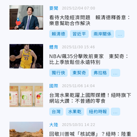
要聞
2025/12/04 07:00
看待大陸經濟問題 賴清德釋善意：
樂意幫助合作解決
賴清德
習近平
兩岸關係
...
體育
2025/11/30 15:46
NBA/飆35分擊敗前東家 東契奇：
比上季放鬆但永遠特別
獨行俠
東契奇
弗拉格
...
國際
2025/11/06 14:04
台灣水果乾躍上國際媒體！紐時旗下
網站大讚：不普通的零食
台灣
水果乾
紐約時報
...
大陸
2025/10/31 14:22
回敬川普喊「核試爆」？紐時：陸重