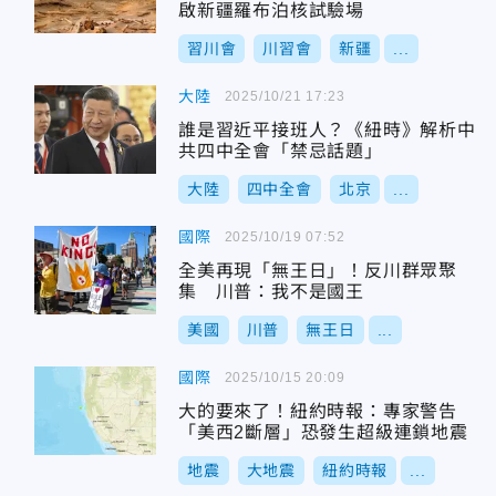
啟新疆羅布泊核試驗場
習川會
川習會
新疆
...
大陸
2025/10/21 17:23
誰是習近平接班人？《紐時》解析中
共四中全會「禁忌話題」
大陸
四中全會
北京
...
國際
2025/10/19 07:52
全美再現「無王日」！反川群眾聚
集 川普：我不是國王
美國
川普
無王日
...
國際
2025/10/15 20:09
大的要來了！紐約時報：專家警告
「美西2斷層」恐發生超級連鎖地震
地震
大地震
紐約時報
...