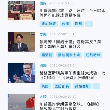
國際
2025/07/15 10:20
川普高關稅將上路 紐時：台日歐印
等仍可能達成貿易協議
紐約時報
台灣
關稅
...
要聞
2025/07/02 08:13
賴清德「團結十講」適得其反？美
媒：加劇台灣社會分歧
賴清德
團結國家十講
紐約時報
國際
2025/06/26 21:54
赫格塞斯稱美軍午夜重錘大成功 批
《CNN》、《紐時》扭曲戰果
美國
國防部長
赫格塞斯
...
大陸
2025/06/26 16:30
川普轟炸伊朗震驚全球…《紐時》：
恐改變北京對台戰略