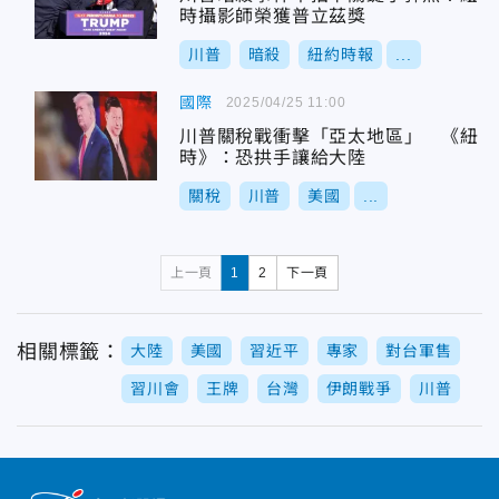
時攝影師榮獲普立茲獎
川普
暗殺
紐約時報
...
國際
2025/04/25 11:00
川普關稅戰衝擊「亞太地區」 《紐
時》：恐拱手讓給大陸
關稅
川普
美國
...
上一頁
1
2
下一頁
相關標籤：
大陸
美國
習近平
專家
對台軍售
習川會
王牌
台灣
伊朗戰爭
川普