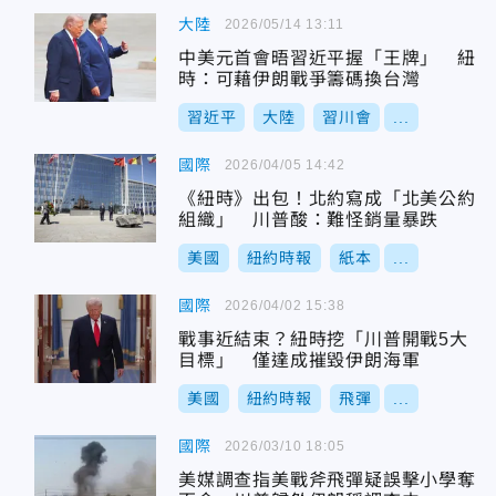
大陸
2026/05/14 13:11
中美元首會晤習近平握「王牌」 紐
時：可藉伊朗戰爭籌碼換台灣
習近平
大陸
習川會
...
國際
2026/04/05 14:42
《紐時》出包！北約寫成「北美公約
組織」 川普酸：難怪銷量暴跌
美國
紐約時報
紙本
...
國際
2026/04/02 15:38
戰事近結束？紐時挖「川普開戰5大
目標」 僅達成摧毀伊朗海軍
美國
紐約時報
飛彈
...
國際
2026/03/10 18:05
美媒調查指美戰斧飛彈疑誤擊小學奪