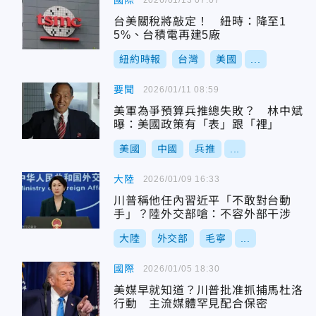
國際
台美關稅將敲定！ 紐時：降至1
5%、台積電再建5廠
紐約時報
台灣
美國
...
要聞
2026/01/11 08:59
美軍為爭預算兵推總失敗？ 林中斌
曝：美國政策有「表」跟「裡」
美國
中國
兵推
...
大陸
2026/01/09 16:33
川普稱他任內習近平「不敢對台動
手」？陸外交部嗆：不容外部干涉
大陸
外交部
毛寧
...
國際
2026/01/05 18:30
美媒早就知道？川普批准抓捕馬杜洛
行動 主流媒體罕見配合保密