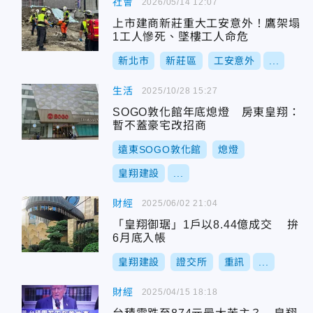
社會
2026/05/14 12:07
上市建商新莊重大工安意外！鷹架塌
1工人慘死、墜樓工人命危
新北市
新莊區
工安意外
...
生活
2025/10/28 15:27
SOGO敦化館年底熄燈 房東皇翔：
暫不蓋豪宅改招商
遠東SOGO敦化館
熄燈
皇翔建設
...
財經
2025/06/02 21:04
「皇翔御琚」1戶以8.44億成交 拚
6月底入帳
皇翔建設
證交所
重訊
...
財經
2025/04/15 18:18