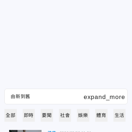
全部
即時
要聞
社會
娛樂
體育
生活