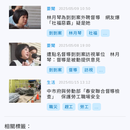
要聞
2025/05/09 10:50
林月琴為剴剴案外聘督導 網友爆
「社福惡霸」疑是她
剴剴案
林月琴
社福
...
要聞
2025/05/08 19:00
遭點名督導剴剴案訪視單位 林月
琴：督導是被動提供意見
剴剴案
督導
訪視
...
生活
2025/01/15 13:12
中市府與勞動部「春安聯合督導檢
查」 保護勞工職場安全
職災
趕工
勞工
...
相關標籤：