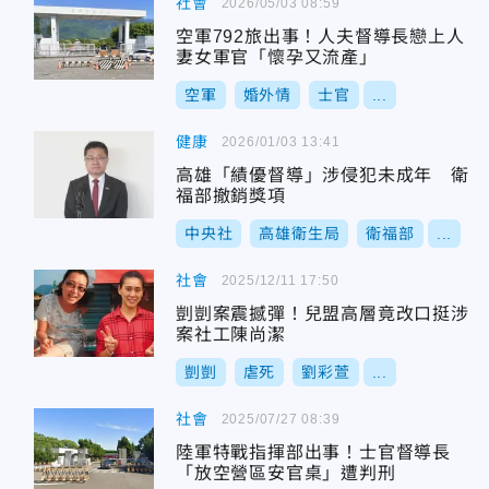
社會
2026/05/03 08:59
空軍792旅出事！人夫督導長戀上人
妻女軍官「懷孕又流產」
空軍
婚外情
士官
...
健康
2026/01/03 13:41
高雄「績優督導」涉侵犯未成年 衛
福部撤銷獎項
中央社
高雄衛生局
衛福部
...
社會
2025/12/11 17:50
剴剴案震撼彈！兒盟高層竟改口挺涉
案社工陳尚潔
剴剴
虐死
劉彩萱
...
社會
2025/07/27 08:39
陸軍特戰指揮部出事！士官督導長
「放空營區安官桌」遭判刑