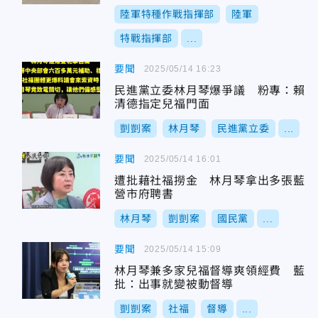
陸軍特種作戰指揮部
陸軍
特戰指揮部
...
要聞
2025/05/14 16:23
民進黨立委林月琴爆爭議 粉專：賴
清德指定兒福門面
剴剴案
林月琴
民進黨立委
...
要聞
2025/05/14 16:01
遭批藉社福撈金 林月琴拿出多張藍
營市府聘書
林月琴
剴剴案
國民黨
...
要聞
2025/05/14 15:09
林月琴兼多家兒福督導爽領經費 藍
批：出事就變被動督導
剴剴案
社福
督導
...