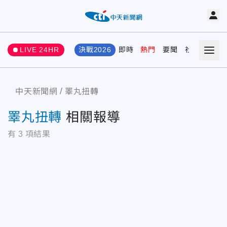
LIVE 24HR
決戰2026
即時
熱門
要聞
社會
娛樂
中天新聞網
睪丸扭轉
睪丸扭轉
相關報導
有
3
項結果