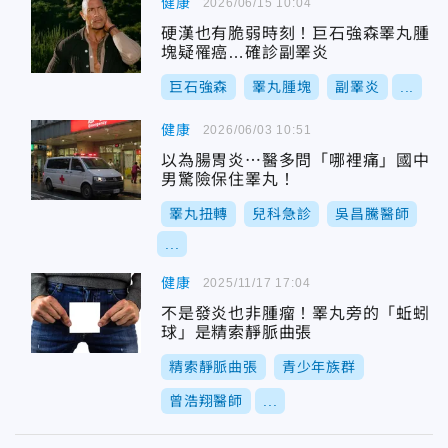
健康
2026/06/15 10:04
硬漢也有脆弱時刻！巨石強森睪丸腫
塊疑罹癌…確診副睪炎
巨石強森
睪丸腫塊
副睪炎
...
健康
2026/06/03 10:51
以為腸胃炎⋯醫多問「哪裡痛」國中
男驚險保住睪丸！
睪丸扭轉
兒科急診
吳昌騰醫師
...
健康
2025/11/17 17:04
不是發炎也非腫瘤！睪丸旁的「蚯蚓
球」是精索靜脈曲張
精索靜脈曲張
青少年族群
曾浩翔醫師
...