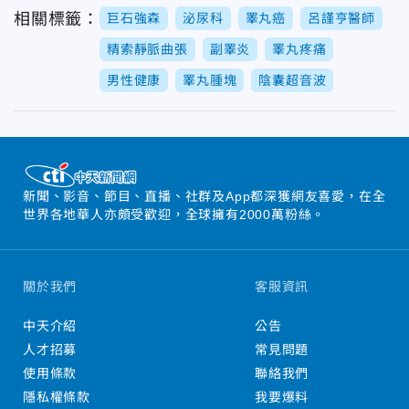
相關標籤：
巨石強森
泌尿科
睪丸癌
呂謹亨醫師
精索靜脈曲張
副睪炎
睪丸疼痛
男性健康
睪丸腫塊
陰囊超音波
新聞、影音、節目、直播、社群及App都深獲網友喜愛，在全
世界各地華人亦頗受歡迎，全球擁有2000萬粉絲。
關於我們
客服資訊
中天介紹
公告
人才招募
常見問題
使用條款
聯絡我們
隱私權條款
我要爆料