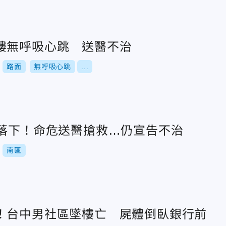
樓無呼吸心跳 送醫不治
路面
無呼吸心跳
...
處落下！命危送醫搶救…仍宣告不治
南區
！台中男社區墜樓亡 屍體倒臥銀行前