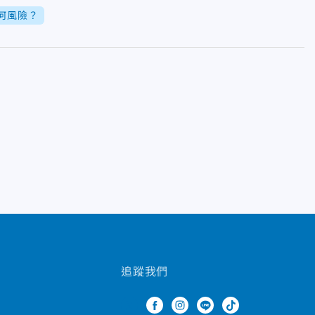
何風險？
追蹤我們