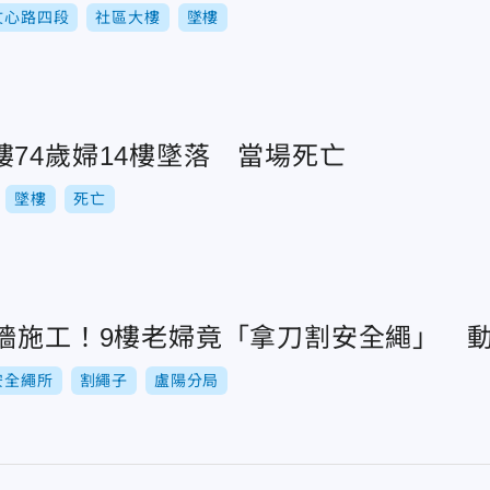
文心路四段
社區大樓
墜樓
74歲婦14樓墜落 當場死亡
墜樓
死亡
外牆施工！9樓老婦竟「拿刀割安全繩」 
安全繩所
割繩子
盧陽分局