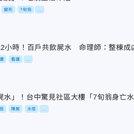
變形
7旬翁
...
12小時！百戶共飲屍水 命理師：整棟成
書
看護
...
屍水」！台中驚見社區大樓「7旬翁身亡
旬翁
陳屍
水塔
...