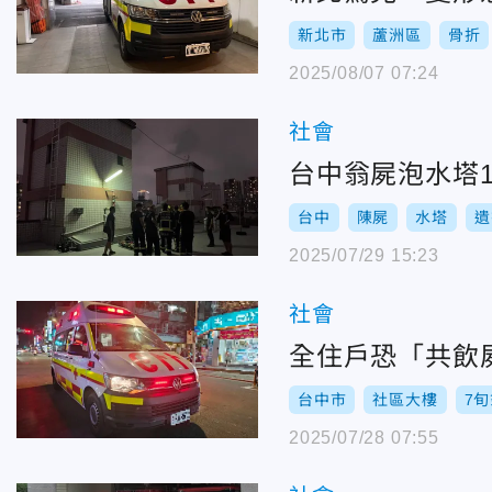
新北市
蘆洲區
骨折
2025/08/07 07:24
社會
台中翁屍泡水塔
台中
陳屍
水塔
遺
2025/07/29 15:23
社會
全住戶恐「共飲
台中市
社區大樓
7
2025/07/28 07:55