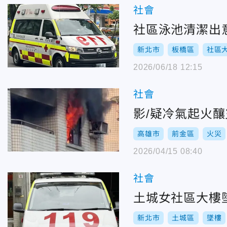
社會
社區泳池清潔出
新北市
板橋區
社區
2026/06/18 12:15
社會
影/疑冷氣起火
高雄市
前金區
火災
2026/04/15 08:40
社會
土城女社區大樓
新北市
土城區
墜樓