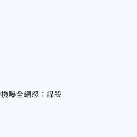
動機曝全網怒：謀殺