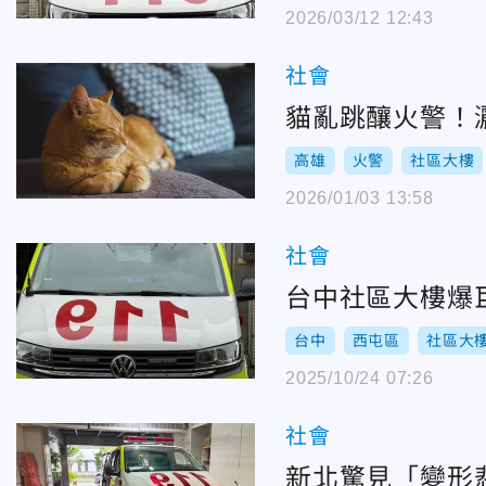
2026/03/12 12:43
社會
貓亂跳釀火警！灑
高雄
火警
社區大樓
2026/01/03 13:58
社會
台中社區大樓爆
台中
西屯區
社區大
2025/10/24 07:26
社會
新北驚見「變形