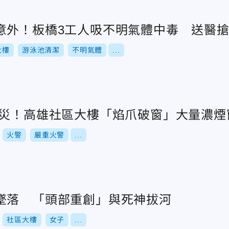
意外！板橋3工人吸不明氣體中毒 送醫
大樓
游泳池清潔
不明氣體
...
釀災！高雄社區大樓「焰爪破窗」大量濃煙
火警
嚴重火警
...
墜落 「頭部重創」與死神拔河
社區大樓
女子
...