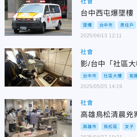
社會
台中西屯爆墜樓
墜樓
台中市
男住戶
2025/06/13 12:11
社會
影/台中「社區
台中市
社區大樓
氣
2025/05/25 14:19
社會
高雄鳥松清晨兇
高雄市
鳥松區
女子