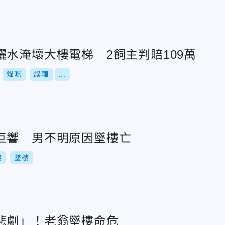
水淹壞大樓電梯 2飼主判賠109萬
貓咪
誤觸
...
巨響 男不明原因墜樓亡
樓
墜樓
悲劇」！老翁墜樓命危