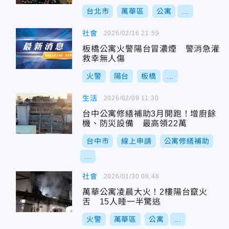
台北市
萬華區
公寓
...
社會
2026/02/16 21:59
板橋公寓火警陽台冒濃煙 警消急灌
救幸無人傷
火警
陽台
板橋
...
生活
2026/02/09 11:30
台中公寓修繕補助3月開跑！增廚餘
機、防災設備 最高領22萬
台中市
線上申請
公寓修繕補助
...
社會
2026/01/30 08:48
萬華公寓凌晨大火！2樓陽台竄火
舌 15人睡一半驚逃
火警
萬華區
公寓
...