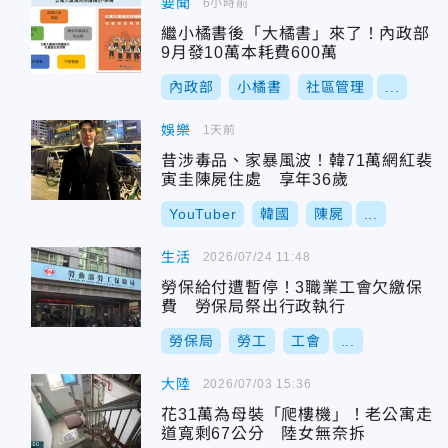
要聞
6小時前
繼小橘書後「大橘書」來了！內政部
9月發10萬本耗費600萬
內政部
小橘書
社區管理
...
娛樂
1天前
昔涉毒品、家暴風波！韓71萬網紅裴
寅圭陳屍住處 享年36歲
YouTuber
韓國
陳屍
...
生活
2026/07/24 11:48
勞保給付遭暫停！3職業工會欠繳保
費 勞保局祭出行政執行
勞保局
勞工
工會
...
大陸
2026/07/03 15:36
花31萬為母裝「爬樓機」！老公寓走
道寬剩67公分 陸女無奈拆