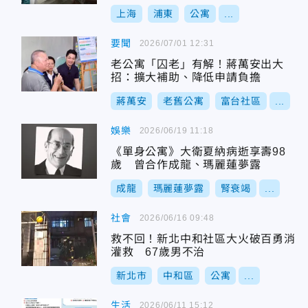
上海
浦東
公寓
...
要聞
2026/07/01 12:31
老公寓「囚老」有解！蔣萬安出大
招：擴大補助、降低申請負擔
蔣萬安
老舊公寓
富台社區
...
娛樂
2026/06/19 11:18
《單身公寓》大衛夏納病逝享壽98
歲 曾合作成龍、瑪麗蓮夢露
成龍
瑪麗蓮夢露
腎衰竭
...
社會
2026/06/16 09:48
救不回！新北中和社區大火破百勇消
灌救 67歲男不治
新北市
中和區
公寓
...
生活
2026/06/11 15:12