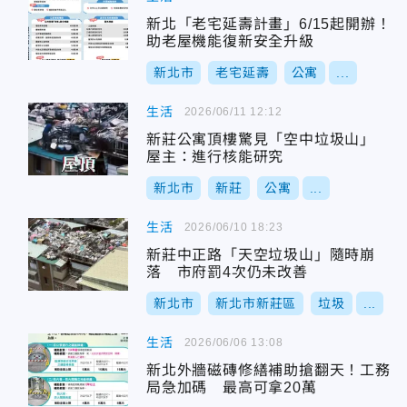
新北「老宅延壽計畫」6/15起開辦！
助老屋機能復新安全升級
新北市
老宅延壽
公寓
...
生活
2026/06/11 12:12
新莊公寓頂樓驚見「空中垃圾山」
屋主：進行核能研究
新北市
新莊
公寓
...
生活
2026/06/10 18:23
新莊中正路「天空垃圾山」隨時崩
落 市府罰4次仍未改善
新北市
新北市新莊區
垃圾
...
生活
2026/06/06 13:08
新北外牆磁磚修繕補助搶翻天！工務
局急加碼 最高可拿20萬