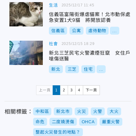
生活
2025/12/17 11:45
信義區富陽街爆虐貓案！北市動保處
急安置1犬9貓 將開放認養
信義區
公寓
虐待動物
...
社會
2025/12/15 18:29
新北三芝民宅火警濃煙狂竄 女住戶
嗆傷送醫
新北
三芝
住宅
...
上一頁
1
2
3
4
下一頁
相關標籤：
中和區
新北市
火災
火警
大火
命危
二度燒燙傷
OHCA
嚴重火警
整起火災發生的地點？