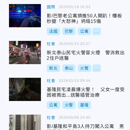
國際
2026/01/19 16:53
影/巴黎老公寓擠進50人開趴！樓板
秒變「大怒神」坍塌15傷
法國
巴黎
公寓
...
社會
2026/01/15 20:27
新北泰山民宅火警冒火煙 警消救出
2住戶送醫
新北
泰山
火警
...
社會
2026/01/10 09:44
基隆民宅凌晨爆火警！ 父女一度受
困被救出...送醫插管治療
公寓
火警
基隆
社會
2026/01/06 14:40
影/基隆和平島3人持刀闖入公寓 男