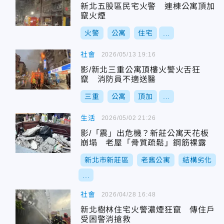
新北五股區民宅火警 連棟公寓頂加
竄火煙
火警
公寓
住宅
...
社會
2026/05/13 19:16
影/新北三重公寓頂樓火警火舌狂
竄 消防員不適送醫
三重
公寓
頂加
...
生活
2026/05/02 21:26
影/「震」出危機？新莊公寓天花板
崩塌 老屋「骨質疏鬆」鋼筋裸露
新北市新莊區
老舊公寓
結構劣化
...
社會
2026/04/28 16:48
新北樹林住宅火警濃煙狂竄 傳住戶
受困警消搶救