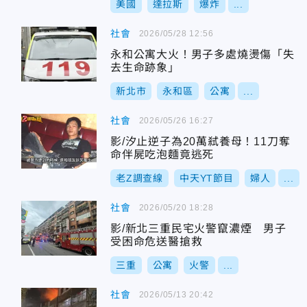
美國
達拉斯
爆炸
...
社會
2026/05/28 12:56
永和公寓大火！男子多處燒燙傷「失
去生命跡象」
新北市
永和區
公寓
...
社會
2026/05/26 16:27
影/汐止逆子為20萬弒養母！11刀奪
命伴屍吃泡麵竟逃死
老Z調查線
中天YT節目
婦人
...
社會
2026/05/20 18:28
影/新北三重民宅火警竄濃煙 男子
受困命危送醫搶救
三重
公寓
火警
...
社會
2026/05/13 20:42