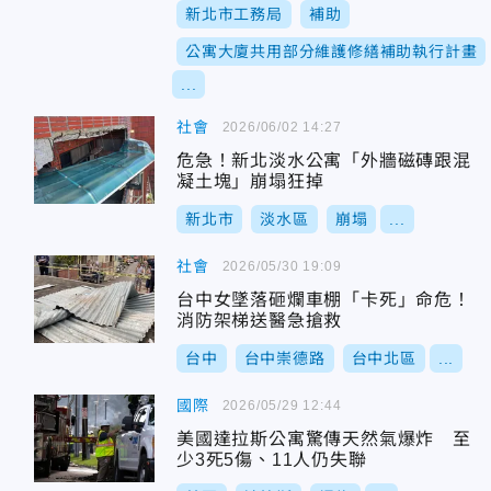
新北市工務局
補助
公寓大廈共用部分維護修繕補助執行計畫
...
社會
2026/06/02 14:27
危急！新北淡水公寓「外牆磁磚跟混
凝土塊」崩塌狂掉
新北市
淡水區
崩塌
...
社會
2026/05/30 19:09
台中女墜落砸爛車棚「卡死」命危！
消防架梯送醫急搶救
台中
台中崇德路
台中北區
...
國際
2026/05/29 12:44
美國達拉斯公寓驚傳天然氣爆炸 至
少3死5傷、11人仍失聯