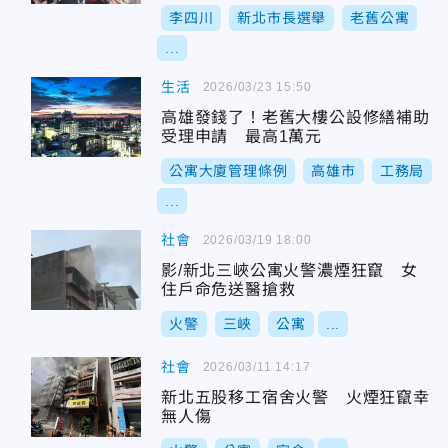
李四川
新北市長選舉
老舊公寓
...
生活
2026/03/23 15:50
高雄發錢了！老舊大樓公設修繕補助
受理申請 最高1萬元
公寓大廈管理條例
高雄市
工務局
...
社會
2026/03/19 18:00
影/新北三峽公寓火警濃煙狂竄 女
住戶命危送醫搶救
火警
三峽
公寓
...
社會
2026/03/11 14:17
新北五股移工宿舍火警 火煙狂竄幸
無人傷