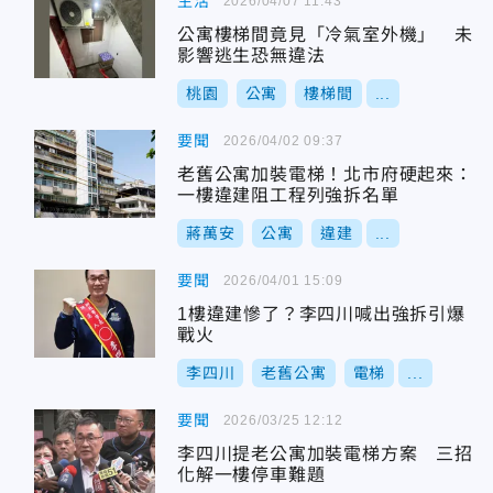
生活
2026/04/07 11:43
公寓樓梯間竟見「冷氣室外機」 未
影響逃生恐無違法
桃園
公寓
樓梯間
...
要聞
2026/04/02 09:37
老舊公寓加裝電梯！北市府硬起來：
一樓違建阻工程列強拆名單
蔣萬安
公寓
違建
...
要聞
2026/04/01 15:09
1樓違建慘了？李四川喊出強拆引爆
戰火
李四川
老舊公寓
電梯
...
要聞
2026/03/25 12:12
李四川提老公寓加裝電梯方案 三招
化解一樓停車難題