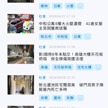
樹林
公寓
火警
...
社會
2026/04/27 17:10
中和公寓4樓大火竄濃煙 41歲女屋
主受困獲救送醫
新北市
中和區
公寓
...
社會
2026/04/08 17:26
影/啟用8年未點交！高雄大樓天花板
坍塌 保全擦傷險遭活埋
高雄
天花板坍塌
住宅大樓
...
社會
2026/04/08 15:15
新北蘆洲民宅飄惡臭 破門見男子陳
屍屋內死亡多時
命案
蘆洲
失聯
...