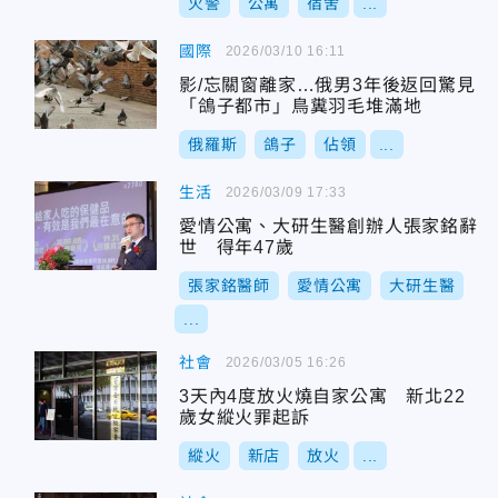
火警
公寓
宿舍
...
國際
2026/03/10 16:11
影/忘關窗離家…俄男3年後返回驚見
「鴿子都市」鳥糞羽毛堆滿地
俄羅斯
鴿子
佔領
...
生活
2026/03/09 17:33
愛情公寓、大研生醫創辦人張家銘辭
世 得年47歲
張家銘醫師
愛情公寓
大研生醫
...
社會
2026/03/05 16:26
3天內4度放火燒自家公寓 新北22
歲女縱火罪起訴
縱火
新店
放火
...