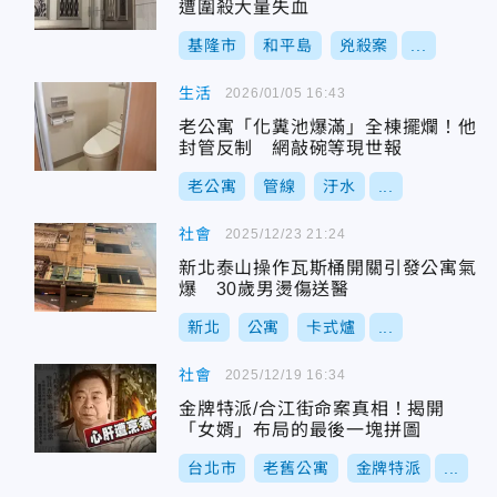
遭圍殺大量失血
基隆市
和平島
兇殺案
...
生活
2026/01/05 16:43
老公寓「化糞池爆滿」全棟擺爛！他
封管反制 網敲碗等現世報
老公寓
管線
汙水
...
社會
2025/12/23 21:24
新北泰山操作瓦斯桶開關引發公寓氣
爆 30歲男燙傷送醫
新北
公寓
卡式爐
...
社會
2025/12/19 16:34
金牌特派/合江街命案真相！揭開
「女婿」布局的最後一塊拼圖
台北市
老舊公寓
金牌特派
...