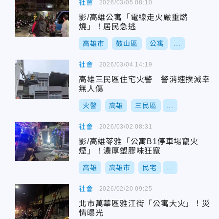
社會
2026/03/05 08:10
影/高雄公寓「電線走火嚴重燃
燒」！居民急逃
高雄市
鼓山區
公寓
...
社會
2026/03/04 14:19
高雄三民區住宅火警 警消速撲滅幸
無人傷
火警
高雄
三民區
...
社會
2026/03/02 08:31
影/高雄苓雅「公寓B1停車場竄火
煙」！濃厚塑膠味狂竄
高雄
高雄市
民宅
...
社會
2026/02/20 09:25
北市萬華區雅江街「公寓大火」！災
情曝光