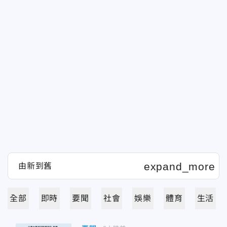
全部
即時
要聞
社會
娛樂
體育
生活