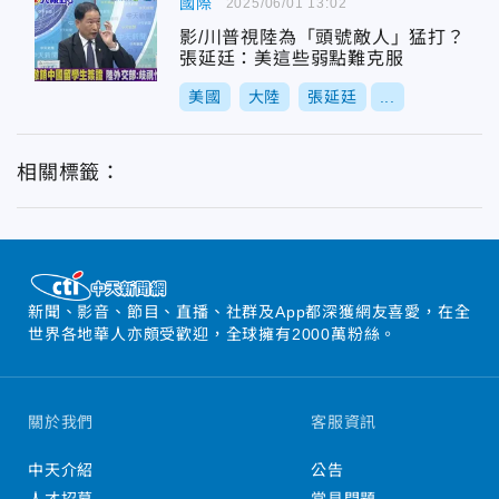
國際
2025/06/01 13:02
影/川普視陸為「頭號敵人」猛打？
張延廷：美這些弱點難克服
美國
大陸
張延廷
...
相關標籤：
新聞、影音、節目、直播、社群及App都深獲網友喜愛，在全
世界各地華人亦頗受歡迎，全球擁有2000萬粉絲。
關於我們
客服資訊
中天介紹
公告