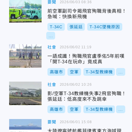
要聞
2026/06/03 08:36
前空軍副司令揭飛官殉職背後真相！
急喊：快換新飛機
T-34C
張延廷
T-34C墜機原因
...
社會
2026/06/02 11:19
一語成讖！殉職飛官盧季佑5年前嘆
「開T-34在玩命」竟成真
高雄市
空軍
T-34型教練機
...
社會
2026/06/02 10:26
影/空軍T-34教練機失事2飛官殉職！
張延廷：低高度來不及跳傘
高雄市
空軍
T-34型教練機
...
要聞
2026/06/01 15:08
大陸遼寧號航艦菲律賓東方海域現