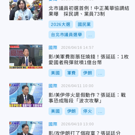
北市議員初選首例！中正萬華協調結
果曝 採民調、黨員73制
2026大選
國民黨
台北市議員選舉
...
國際
2026/04/16 14:57
影/美軍費膨脹狂燒錢！張延廷：1枚
愛國者飛彈就噴1億台幣
美國
軍費
伊朗
...
國際
2026/04/11 10:00
影/美伊停火是假動作？張延廷：戰
事恐成階段「波次攻擊」
美國
伊朗
停火
...
國際
2026/04/10 13:00
影/攻伊朗打了個寂寞？張延廷分