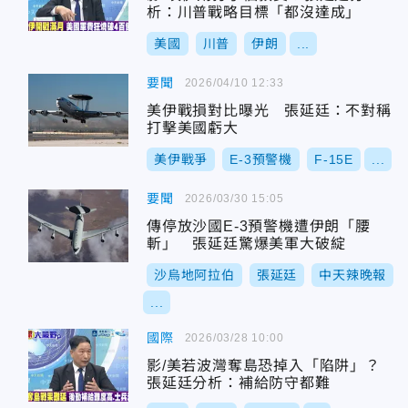
析：川普戰略目標「都沒達成」
美國
川普
伊朗
...
要聞
2026/04/10 12:33
美伊戰損對比曝光 張延廷：不對稱
打擊美國虧大
美伊戰爭
E-3預警機
F-15E
...
要聞
2026/03/30 15:05
傳停放沙國E-3預警機遭伊朗「腰
斬」 張延廷驚爆美軍大破綻
沙烏地阿拉伯
張延廷
中天辣晚報
...
國際
2026/03/28 10:00
影/美若波灣奪島恐掉入「陷阱」？
張延廷分析：補給防守都難