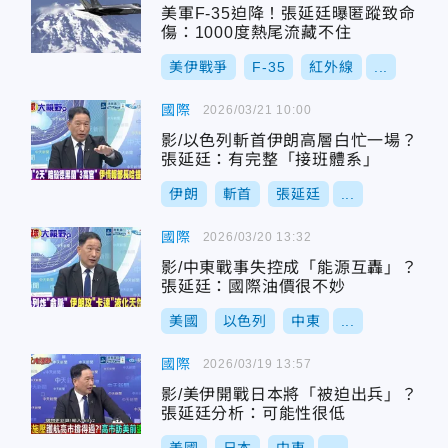
美軍F-35迫降！張延廷曝匿蹤致命
傷：1000度熱尾流藏不住
美伊戰爭
F-35
紅外線
...
國際
2026/03/21 10:00
影/以色列斬首伊朗高層白忙一場？
張延廷：有完整「接班體系」
伊朗
斬首
張延廷
...
國際
2026/03/20 13:32
影/中東戰事失控成「能源互轟」？
張延廷：國際油價很不妙
美國
以色列
中東
...
國際
2026/03/19 13:57
影/美伊開戰日本將「被迫出兵」？
張延廷分析：可能性很低