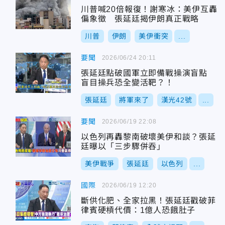
川普喊20倍報復！謝寒冰：美伊互轟
偏象徵 張延廷揭伊朗真正戰略
川普
伊朗
美伊衝突
...
要聞
2026/06/24 20:11
張延廷點破國軍立即備戰操演盲點
盲目操兵恐全變活靶？！
張延廷
將軍來了
漢光42號
...
要聞
2026/06/19 22:08
以色列再轟黎南破壞美伊和談？張延
廷曝以「三步驟併吞」
美伊戰爭
張延廷
以色列
...
國際
2026/06/19 12:20
斷供化肥、全家拉黑！張延廷戳破菲
律賓硬槓代價：1億人恐餓肚子