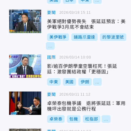
美國
日本
中東
...
要聞
2026/03/18 15:11
美軍絕對優勢喪失 張延廷預言：美
伊戰爭3月底不會結束
美伊戰爭
鋪路爪雷達
的黎波里號
...
國際
2026/03/14 10:00
影/逾百伊朗學童空襲枉死！張延
廷：激發團結政權「更穩固」
中東
美國
伊朗
...
要聞
2026/03/11 11:12
卓榮泰包機爭議 退將張延廷：軍用
機坪出發就是公務行程
卓榮泰
包機
松指部
...