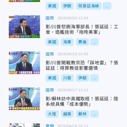
美國
伊朗
荷莫茲海峽
...
國際
2026/04/24 12:44
影/川普怒鍘海軍部長！張延廷：工
會、造艦技術「拖垮美軍」
美國
海軍
費倫
...
國際
2026/04/18 10:00
影/川普開戰教宗恐「踩地雷」？張
延廷：得罪教徒影響選情
美國
川普
伊朗
...
國際
2026/04/17 13:12
影/蘇林訪中高鐵取經！張延廷：陸
系統具備「成本優勢」
大陸
越南
蘇林
...
要聞
2026/04/16 16:13