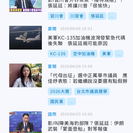
影/習川會外界聚焦「接待規格」？
張延廷：將讓川普「很愉快」
習川會
川習會
張延廷
...
要聞
2026/05/06 20:01
美軍KC-135加油機波灣發緊急代碼
後失聯 張延廷揭可能原因
KC-135
空中加油機
美軍
...
要聞
2026/04/29 15:06
「代母出征」選中正萬華市議員 應
佳妤表態：若繼續說沒要選有點假掰
2026大選
台北市議員選舉
國民黨
...
國際
2026/04/25 10:00
影/叫陣美海豹部隊？張延廷：伊朗
武裝「蒙面登船」對等報復