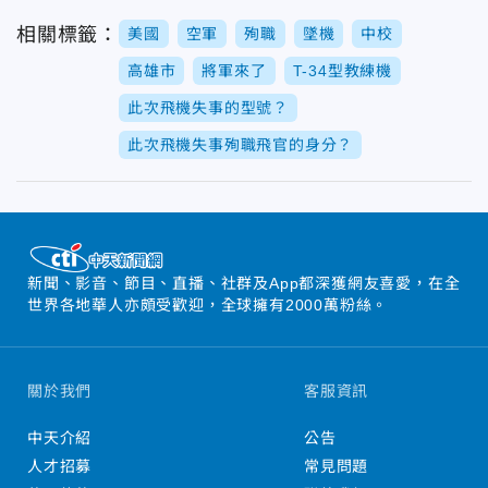
相關標籤：
美國
空軍
殉職
墜機
中校
高雄市
將軍來了
T-34型教練機
此次飛機失事的型號？
此次飛機失事殉職飛官的身分？
新聞、影音、節目、直播、社群及App都深獲網友喜愛，在全
世界各地華人亦頗受歡迎，全球擁有2000萬粉絲。
關於我們
客服資訊
中天介紹
公告
人才招募
常見問題