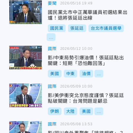
要聞
2026/05/16 19:49
國民黨北市中正萬華議員初選結果出
爐！退將張延廷出線
國民黨
張延廷
台北市議員選舉
...
國際
2026/05/12 10:00
影/中東局勢引爆油價！張延廷點出
關鍵：短期「恐怕難回落」
美國
中東
油價
...
國際
2026/05/09 10:00
影/美伊衝突北京態度謹慎？張延廷
點破關鍵：台灣問題是顧忌
伊朗
大陸
美國
...
國際
2026/05/08 13:53