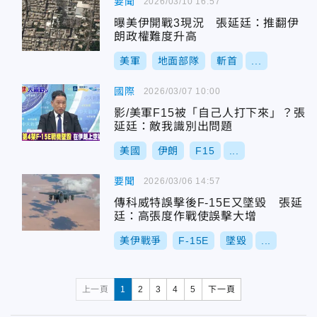
要聞
2026/03/10 16:57
曝美伊開戰3現況 張延廷：推翻伊
朗政權難度升高
美軍
地面部隊
斬首
...
國際
2026/03/07 10:00
影/美軍F15被「自己人打下來」？張
延廷：敵我識別出問題
美國
伊朗
F15
...
要聞
2026/03/06 14:57
傳科威特誤擊後F-15E又墜毀 張延
廷：高張度作戰使誤擊大增
美伊戰爭
F-15E
墜毀
...
上一頁
1
2
3
4
5
下一頁