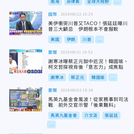
南海
菲律賓
全球大視野
...
國際
2026/06/12 10:25
美伊衝突川普又TACO！張延廷曝川
普三大顧忌 伊朗根本不會服軟
美國
伊朗
川普
...
要聞
2026/06/11 19:52
謝寒冰曝蔡正元獄中近況！韓國瑜、
柯文哲探視背後「意志力」成焦點
謝寒冰
蔡正元
韓國瑜
...
要聞
2026/06/03 19:38
馬英九基金會風波！從家務事到司法
戰 前外交官示警「後果難料」
馬英九基金會
介文汲
張延廷
...