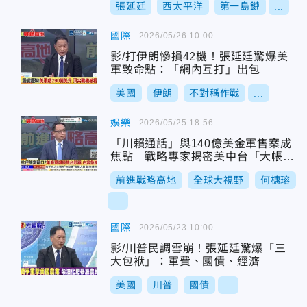
張延廷
西太平洋
第一島鏈
...
國際
2026/05/26 10:00
影/打伊朗慘損42機！張延廷驚爆美
軍致命點：「網內互打」出包
美國
伊朗
不對稱作戰
...
娛樂
2026/05/25 18:56
「川賴通話」與140億美金軍售案成
焦點 戰略專家揭密美中台「大帳與
小帳」的權力賽局
前進戰略高地
全球大視野
何橞瑢
...
國際
2026/05/23 10:00
影/川普民調雪崩！張延廷驚爆「三
大包袱」：軍費、國債、經濟
美國
川普
國債
...