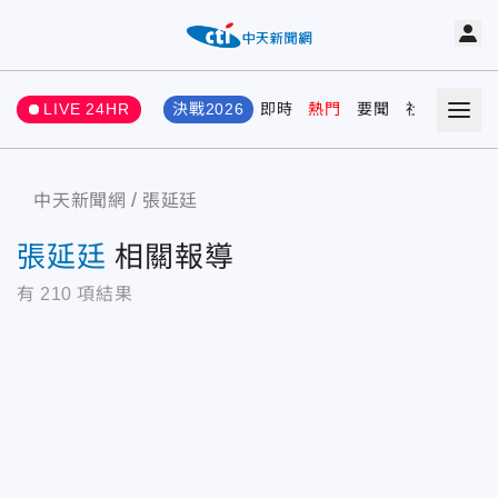
LIVE 24HR
決戰2026
即時
熱門
要聞
社會
娛樂
中天新聞網
張延廷
張延廷
相關報導
有
210
項結果