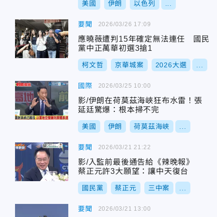
美國
伊朗
以色列
...
要聞
2026/03/26 17:09
應曉薇遭判15年確定無法連任 國民
黨中正萬華初選3搶1
柯文哲
京華城案
2026大選
...
國際
2026/03/25 10:00
影/伊朗在荷莫茲海峽狂布水雷！張
延廷驚爆：根本掃不完
美國
伊朗
荷莫茲海峽
...
要聞
2026/03/21 21:22
影/入監前最後通告給《辣晚報》
蔡正元許3大願望：讓中天復台
國民黨
蔡正元
三中案
...
要聞
2026/03/21 13:00