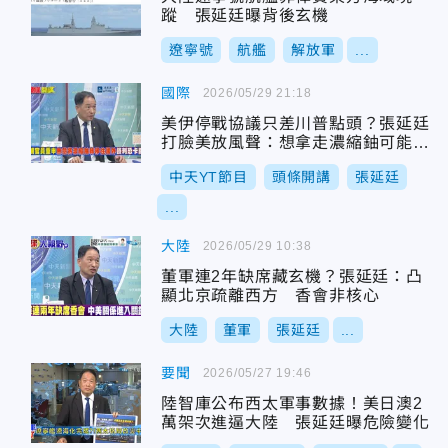
蹤 張延廷曝背後玄機
遼寧號
航艦
解放軍
...
國際
2026/05/29 21:18
美伊停戰協議只差川普點頭？張延廷
打臉美放風聲：想拿走濃縮鈾可能性
渺茫
中天YT節目
頭條開講
張延廷
...
大陸
2026/05/29 10:38
董軍連2年缺席藏玄機？張延廷：凸
顯北京疏離西方 香會非核心
大陸
董軍
張延廷
...
要聞
2026/05/27 19:46
陸智庫公布西太軍事數據！美日澳2
萬架次進逼大陸 張延廷曝危險變化