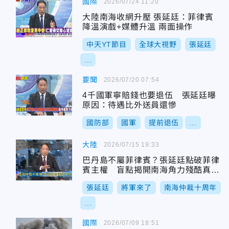
國際
2026/07/24 11:20
大陸南海收網升壓 張延廷：菲律賓
降溫演戲+媒體升溫 兩面操作
中天YT節目
全球大視野
張延廷
...
要聞
2026/07/20 07:54
4千國軍寧賠錢也要退伍 張延廷曝
原因：待遇比外送員還慘
國防部
國軍
提前退伍
...
大陸
2026/07/15 19:33
巴丹島不屬菲律賓？張延廷點破菲律
賓主權 盲點揭開南海角力殘酷真
相！
張延廷
將軍來了
南海仲裁十周年
...
國際
2026/07/09 18:51