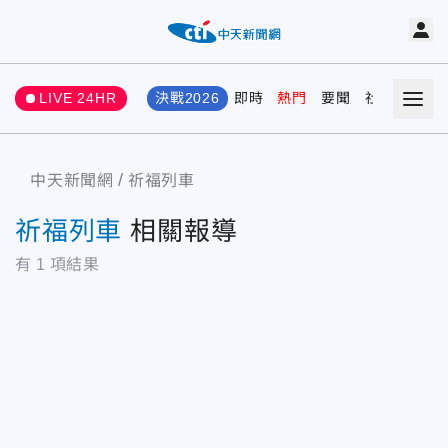
LIVE 24HR
決戰2026
即時
熱門
要聞
社會
娛樂
中天新聞網
祈福列車
祈福列車
相關報導
有
1
項結果