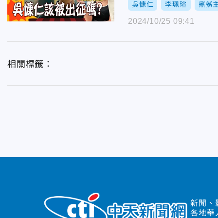
吳慷仁
李珮瑄
鯊鯊
2024/10/25 09:41
相關標籤：
新聞、
各地華