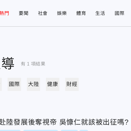
熱門
要聞
社會
娛樂
體育
生活
國際
報導
有
1
項結果
活
國際
大陸
健康
財經
/赴陸發展後奪視帝 吳慷仁就該被出征嗎?