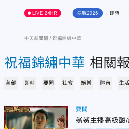
LIVE 24HR
決戰2026
即時
中天新聞網
祝福錦繡中華
祝福錦繡中華
相關
全部
即時
要聞
社會
娛樂
體育
生
要聞
鯊鯊主播高級酸