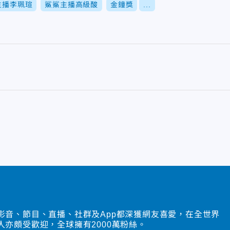
主播李珮瑄
鯊鯊主播高級酸
金鐘獎
...
影音、節目、直播、社群及App都深獲網友喜愛，在全世界
人亦頗受歡迎，全球擁有2000萬粉絲。