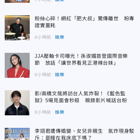
粉絲心碎！網紅「肥大叔」驚傳離世 粉專
證實噩耗
8小時前
娛樂
JJA壓軸卡司曝光！孫淑媚首登國際音樂
節 放話「讓世界看見正港辣台妹」
8小時前
娛樂
影/高橋文哉將訪台人氣炸裂！《藍色監
獄》5場見面會秒殺 親錄影片喊話台粉
8小時前
娛樂
李翊君遭傳婚變、女兒非親生 氣炸現身駁
斥：是睡在我床底下嗎？