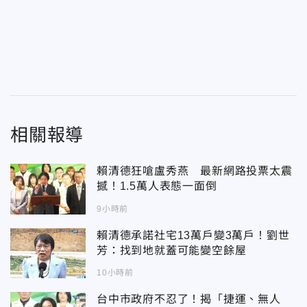
相關報導
賴清德狂嗆盧秀燕 最新網路投票太震
撼！1.5萬人表態一面倒
9小時前
賴清德承諾社宅13萬戶變3萬戶！劉世
芳：找到地就蓋可能變空餘屋
10小時前
台中市政府不忍了！揭「捷運、無人