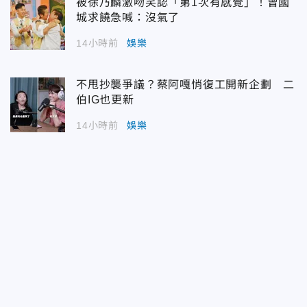
被徐乃麟激吻笑認「第1次有感覺」！曾國
城求饒急喊：沒氣了
14小時前
娛樂
不甩抄襲爭議？蔡阿嘎悄復工開新企劃 二
伯IG也更新
14小時前
娛樂