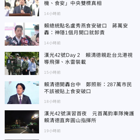
機、食安」中央雙標真相
14小時前
賴總統點名盧秀燕食安破口 蔣萬安
轟：神隱1個月開口就卸責
14小時前
漢光42號Day 2 賴清德親赴台北港視
導飛彈、水雷裝載
15小時前
賴清德開轟台中 鄭照新：287萬市民
不該被貼上食安破口
18小時前
漢光42號演習首夜 元首萬鈞車隊掩護
賴清德直奔圓山指揮所
19小時前