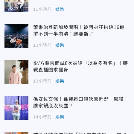
11小時前
娛樂
蕭秉治登新加坡開唱！被阿弟狂拱跳16蹲
撐不到一半崩潰：腿要斷了
13小時前
娛樂
影/方順吉面試8次被嗆「以為多有名」！轉
戰直播圈求翻身
13小時前
娛樂
孫安佐交保！孫鵬鬆口談狄鶯近況 感嘆：
誰家鍋底沒灰塵？
14小時前
娛樂