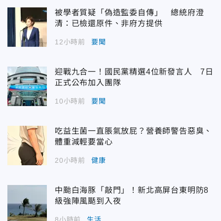
被學者質疑「偽造監委自傳」 總統府澄
清：已檢還原件、非府方提供
12小時前
要聞
迎戰九合一！國民黨精選4位新發言人 7日
正式公布加入團隊
10小時前
要聞
吃益生菌一直脹氣放屁？營養師警告惡臭、
體重減輕要當心
20小時前
健康
中颱白海豚「敲門」！新北高屏台東明防8
級強陣風颳到入夜
8小時前
生活