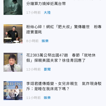
分鐘算力燒掉近萬台幣
17小時前
大陸
粉絲心碎！網紅「肥大叔」驚傳離世 粉專
證實噩耗
8小時前
娛樂
花2383萬公帑出國47趟 春節「就地休
假」探親美國夫家？徐佳青回應了
12小時前
要聞
李翊君遭傳婚變、女兒非親生 氣炸現身駁
斥：是睡在我床底下嗎？
11小時前
娛樂