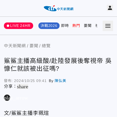
LIVE 24HR
決戰2026
即時
熱門
要聞
社會
娛樂
中天新聞網
要聞
總覽
鯊鯊主播高級酸/赴陸發展後奪視帝 吳
慷仁就該被出征嗎?
發布:
2024/10/25 09:41
By
陳弘美
share
分享：
play_arrow
文/鯊鯊主播李珮瑄