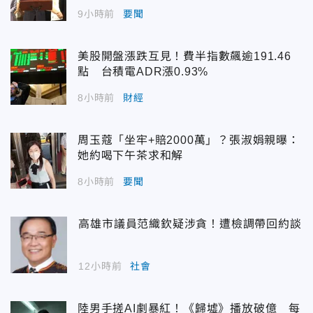
9小時前
要聞
美股開盤漲跌互見！費半指數飆逾191.46
點 台積電ADR漲0.93%
8小時前
財經
周玉蔻「坐牢+賠2000萬」？張淑娟親曝：
她約喝下午茶求和解
8小時前
要聞
高雄市議員范織欽疑涉貪！遭檢調帶回約談
12小時前
社會
陸男手搓AI劇暴紅！《歸墟》播放破億 每