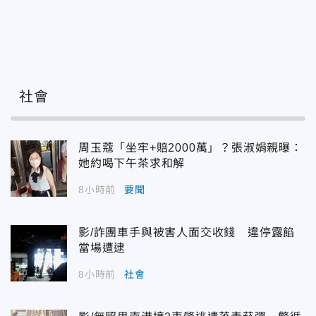
社會
周玉蔻「坐牢+賠2000萬」？張淑娟親曝：
她約喝下午茶求和解
8小時前
要聞
影/詐團車手與被害人面交收錢 違停露餡
當場遭逮
8小時前
社會