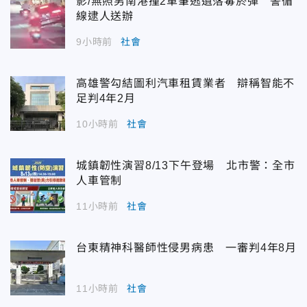
影/無照男南港撞2車肇逃遺落毒菸彈 警循
線逮人送辦
9小時前
社會
高雄警勾結圖利汽車租賃業者 辯稱智能不
足判4年2月
10小時前
社會
城鎮韌性演習8/13下午登場 北市警：全市
人車管制
11小時前
社會
台東精神科醫師性侵男病患 一審判4年8月
11小時前
社會