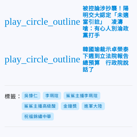
被控論涉抄襲！陽
明交大認定「未適
play_circle_outline
當引註」 凌濤
嗆：有心人別淪政
黨打手
韓國瑜裁示卓榮泰
下週到立法院報告
play_circle_outline
總預算 行政院說
話了
吳慷仁
李珮瑄
鯊鯊主播李珮瑄
標籤：
鯊鯊主播高級酸
金鐘獎
進軍大陸
祝福錦繡中華