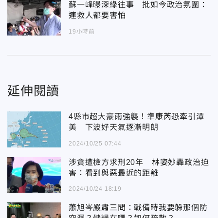
蘇一峰曝深綠往事 批如今政治氛圍：
連救人都要害怕
19小時前
延伸閱讀
4縣市超大豪雨強襲！準康芮恐牽引潭
美 下波好天氣逐漸明朗
2024/10/25 07:44
涉貪遭檢方求刑20年 林姿妙轟政治迫
害：看到與惡最近的距離
2024/10/24 18:19
蕭旭岑嚴肅三問：戰備時我要躲那個防