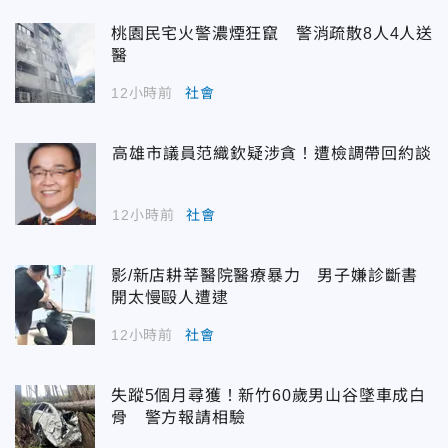
桃園民宅火警濃煙狂竄 警消疏散8人4人送
醫
12小時前
社會
高雄市議員范織欽疑涉貪！遭檢調帶回約談
12小時前
社會
影/新店耕莘醫院醫療暴力 男子嫌診斷書
開太慢毆人遭逮
12小時前
社會
失蹤5個月尋獲！新竹60歲男山谷墜車成白
骨 警方報請相驗