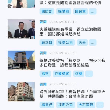
徽：這就是閹割國會監督權的代價
國防部
採購案
國民黨
...
要聞
2025/12/15 10:12
火藥採購廠商爭議 顧立雄激動回
應：國防部經得起檢驗
顧立雄
福麥公司
火藥
...
要聞
2025/12/14 20:50
得標炸藥被指「賴友友」 福麥沉寂
多日發聲：過程禁得起檢驗
福麥
炸藥標案
炸藥
...
要聞
2025/12/14 08:05
跨界隱形冠軍！楊智伃曝「台南軍火
幫」共通點酸：台灣產業奇蹟
楊智伃
福麥公司
大石國際
...