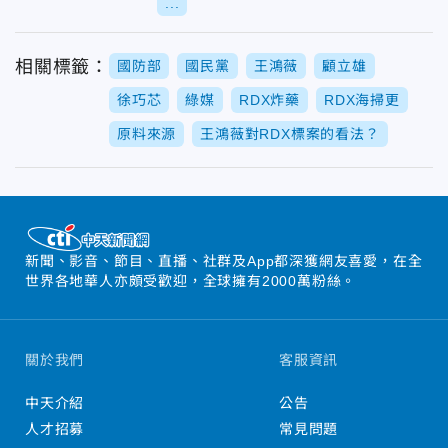
...
相關標籤：
國防部
國民黨
王鴻薇
顧立雄
徐巧芯
綠媒
RDX炸藥
RDX海掃更
原料來源
王鴻薇對RDX標案的看法？
新聞、影音、節目、直播、社群及App都深獲網友喜愛，在全
世界各地華人亦頗受歡迎，全球擁有2000萬粉絲。
關於我們
客服資訊
中天介紹
公告
人才招募
常見問題