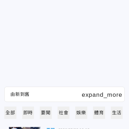
全部
即時
要聞
社會
娛樂
體育
生活