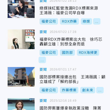
要聞
2026/07/22 18:13
綠媒抹紅藍營洩漏RDX標案來源
王鴻薇：福麥公司早自曝
福麥公司
RDX炸藥
綠媒
...
要聞
2026/07/22 17:28
福麥RDX炸藥標案出大包 徐巧芯
轟顧立雄：別想全身而退
福麥公司
國防部
RDX海掃更
...
要聞
2026/07/21 17:47
國防部標案接連出包 王鴻薇諷：顧
立雄成了「解約部長」
福麥公司
炸藥標案
創未來
...
要聞
2025/12/16 16:49
國防弊案屢爆拿執政黨沒轍 陳菁