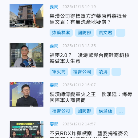
要聞
2025/12/13 19:19
裝潢公司得標軍方炸藥原料將抵台
馬文君：有無洗產地疑慮？
炸藥標案
國防部
馬文君
...
要聞
2025/12/13 13:35
福麥2.0？ 凌濤驚爆台南鞋商斜槓
轉做軍火生意
軍火商
福麥公司
凌濤
...
要聞
2025/12/12 16:07
裝潢師傅變軍火之王 侯漢廷：侮辱
國際軍火商智商
福麥公司
國防部
侯漢廷
...
要聞
2025/12/12 14:57
不只RDX炸藥標案 藍委揭福麥公