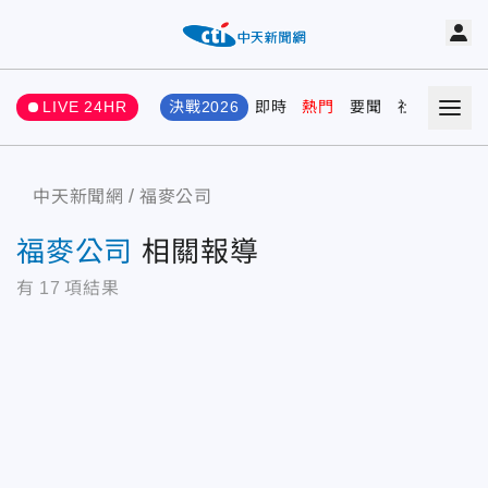
LIVE 24HR
決戰2026
即時
熱門
要聞
社會
娛樂
中天新聞網
福麥公司
福麥公司
相關報導
有
17
項結果