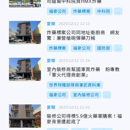
司還幫中科院買HMX炸藥
福麥公司
炸藥標案
中科院
...
要聞
2025/12/12 12:11
炸藥標案公司同地址衛廚商 網友
驚：兼營槍砲彈藥刀械
炸藥標案
福麥公司
國防部
...
要聞
2025/12/12 11:24
室內裝修商幫國軍買炸藥 粉專教
「軍火代理商創業」
世界特種部隊與軍武資料庫
福麥公司
室內裝修公司
...
要聞
2025/12/11 21:41
裝修公司得標5.9億火藥軍購案！福
麥背景遭起底了