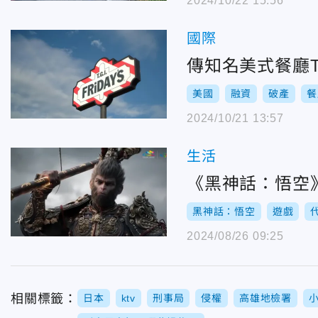
2024/10/22 15:56
國際
傳知名美式餐廳T
美國
融資
破產
餐
2024/10/21 13:57
生活
《黑神話：悟空
黑神話：悟空
遊戲
2024/08/26 09:25
相關標籤：
日本
ktv
刑事局
侵權
高雄地檢署