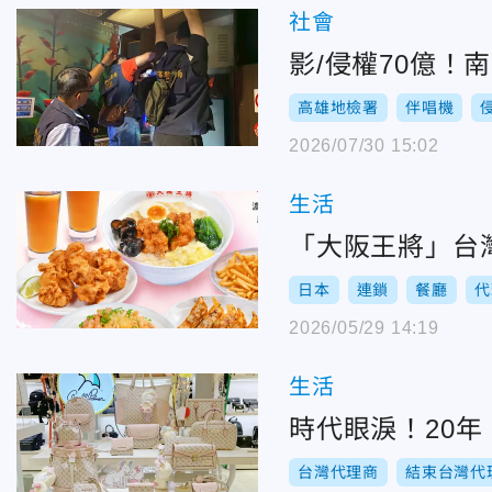
社會
影/侵權70億
高雄地檢署
伴唱機
2026/07/30 15:02
生活
「大阪王將」台
日本
連鎖
餐廳
代
2026/05/29 14:19
生活
時代眼淚！20
台灣代理商
結束台灣代