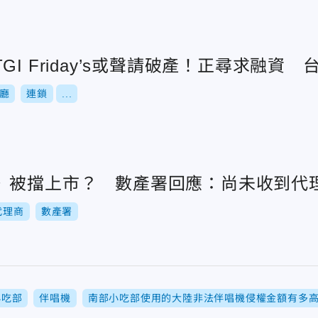
GI Friday’s或聲請破產！正尋求融資
廳
連鎖
...
》被擋上市？ 數產署回應：尚未收到代
代理商
數產署
小吃部
伴唱機
南部小吃部使用的大陸非法伴唱機侵權金額有多