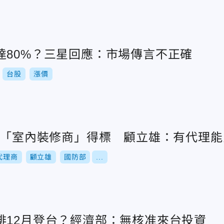
達80%？三星回應：市場傳言不正確
台股
漲價
案由「室內裝修商」得標 顧立雄：有代理
代理商
顧立雄
國防部
...
啡12月登台？經濟部：無核准來台投資