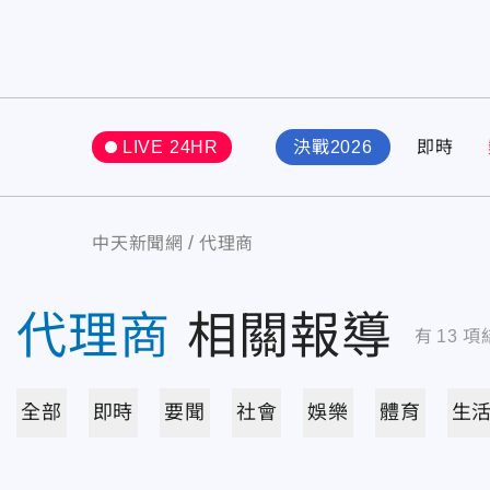
LIVE 24HR
決戰2026
即時
中天新聞網
代理商
代理商
相關報導
有
13
項
全部
即時
要聞
社會
娛樂
體育
生