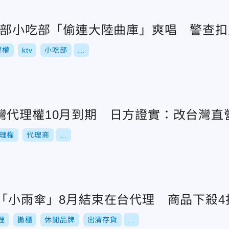
！南部小吃部「偷連大陸曲庫」爽唱 警查
侵權
ktv
小吃部
...
灣代理權10月到期 日方證實：改台灣直
理權
代理商
...
年「小雨傘」8月結束在台代理 商品下殺4
理
撤櫃
休閒品牌
出清存貨
...