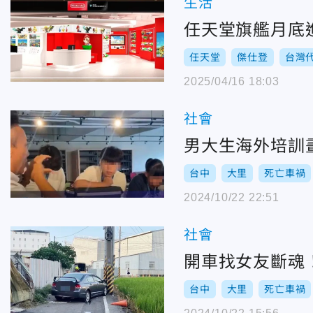
生活
任天堂旗艦月底進
任天堂
傑仕登
台灣
2025/04/16 18:03
社會
男大生海外培訓
台中
大里
死亡車禍
2024/10/22 22:51
社會
開車找女友斷魂
台中
大里
死亡車禍