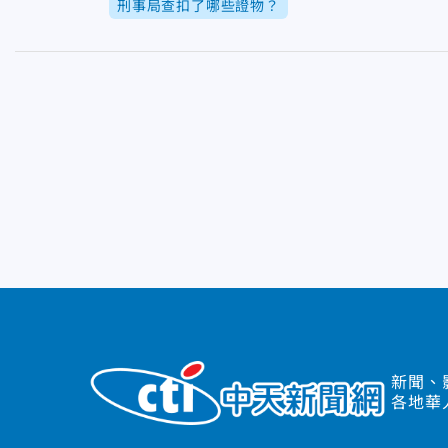
刑事局查扣了哪些證物？
新聞、
各地華