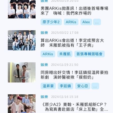
娛樂
2026/03/19 20:03
男團ARKis拋喜訊！出道後首場專場
來了 嗨喊：我們來炸場的
原子少年2
ARKis
Alex
...
娛樂
2025/03/22 17:08
算出ARKis會出道！李定成預言大
師 禾雁凱被指有「王子病」
ARKis
禾雁凱
首張專輯簽唱會
娛樂
2024/11/29 21:50
同房睡出好交情！李廷鎮挺温昇豪拍
新劇 演帥醫被揪「摸假奶」
温昇豪
李廷鎮
安心亞
...
娛樂
2024/11/16 15:18
《原少A2》東翰、禾雁凱組新CP？
為寫真書赴飯店「床上互動」全被