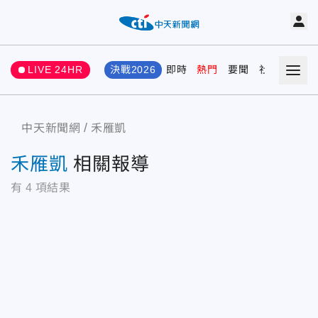
LIVE 24HR
決戰2026
即時
熱門
要聞
社會
娛樂
中天新聞網
禾雁凱
禾雁凱
相關報導
有
4
項結果