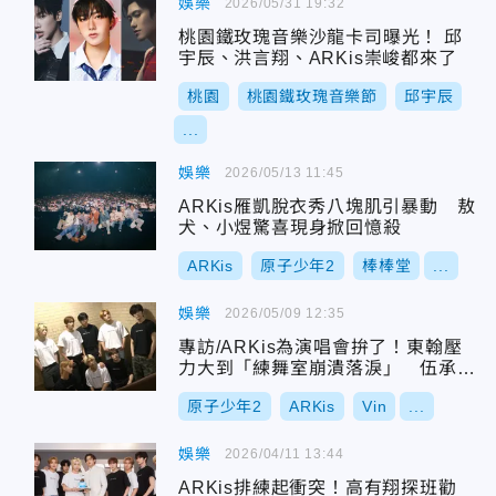
娛樂
2026/05/31 19:32
桃園鐵玫瑰音樂沙龍卡司曝光！ 邱
宇辰、洪言翔、ARKis崇峻都來了
桃園
桃園鐵玫瑰音樂節
邱宇辰
...
娛樂
2026/05/13 11:45
ARKis雁凱脫衣秀八塊肌引暴動 敖
犬、小煜驚喜現身掀回憶殺
ARKis
原子少年2
棒棒堂
...
娛樂
2026/05/09 12:35
專訪/ARKis為演唱會拚了！東翰壓
力大到「練舞室崩潰落淚」 伍承慶
甩肉被吐嘈：有這麼虛？
原子少年2
ARKis
Vin
...
娛樂
2026/04/11 13:44
ARKis排練起衝突！高有翔探班勸