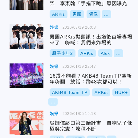
架 李東翰「手指下跪」原因曝光
ARKis
男團
偶像
...
娛樂
2026/03/19 20:03
男團ARKis拋喜訊！出道後首場專場
來了 嗨喊：我們來炸場的
原子少年2
ARKis
Alex
...
娛樂
2026/01/19 22:47
16蹲不夠看？AKB48 Team TP迎新
年嗨翻 放話：蹲48次都可以！
AKB48 Team TP
ARKis
HUR+
...
娛樂
2026/01/05 19:18
吳姍儒鬆口第三胎計畫 自嘲兒子像
極吳宗憲：壞種不斷