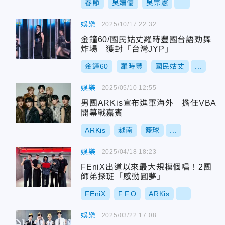
春節
吳姍儒
吳宗憲
...
娛樂
2025/10/17 22:32
金鐘60/國民姑丈羅時豐國台語勁舞
炸場 獲封「台灣JYP」
金鐘60
羅時豐
國民姑丈
...
娛樂
2025/05/10 12:55
男團ARKis宣布進軍海外 擔任VBA
開幕戰嘉賓
ARKis
越南
籃球
...
娛樂
2025/04/18 18:23
FEniX出道以來最大規模個唱！2團
師弟探班「感動圓夢」
FEniX
F.F.O
ARKis
...
娛樂
2025/03/22 17:08