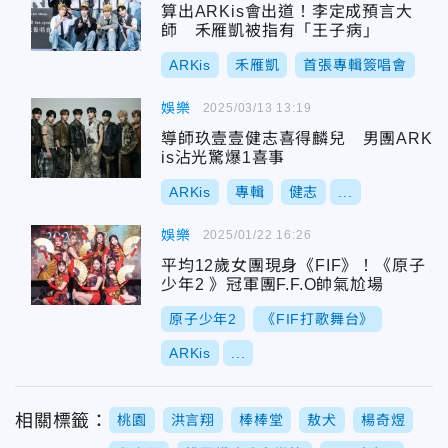
算出ARKis會出道！李定成預言大
師 禾雁凱被指有「王子病」
ARKis
禾雁凱
首張專輯簽唱會
娛樂
2025/03/13 13:19
導師玖壹壹健志喜得麟兒 男團ARK
is沾光驚爆1喜事
ARKis
專輯
健志
...
娛樂
2025/01/22 16:26
平均12歲女團現身《FIF》！《原子
少年2 》冠軍團F.F.O帥氣尬場
原子少年2
《FIF打歌舞台》
ARKis
...
相關標籤：
桃園
洪言翔
棒棒堂
敖犬
楊奇煜