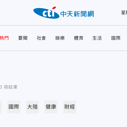
星
熱門
要聞
社會
娛樂
體育
生活
國際
3
項結果
活
國際
大陸
健康
財經