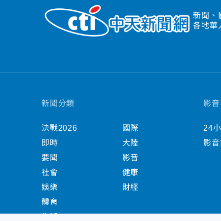
新聞、
各地華
新聞分類
影音
決戰2026
國際
24
即時
大陸
影音
要聞
影音
社會
健康
娛樂
財經
體育
生活