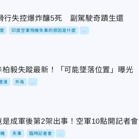
滑行失控爆炸釀5死 副駕駛奇蹟生還
度
印度空軍飛機失事的原因是什麼
...
官辛柏毅失蹤最新！「可能墜落位置」曝光
豐濱
外海
...
機竟是成軍後第2架出事！空軍10點開記者會
戰機
失事
臨時記者會
...