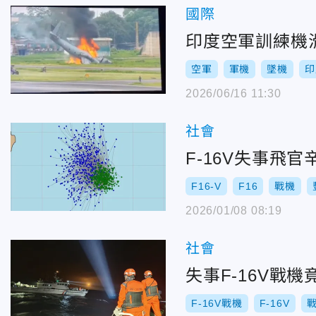
國際
印度空軍訓練機
空軍
軍機
墜機
印
2026/06/16 11:30
社會
F-16V失事飛
F16-V
F16
戰機
2026/01/08 08:19
社會
失事F-16V戰
F-16V戰機
F-16V