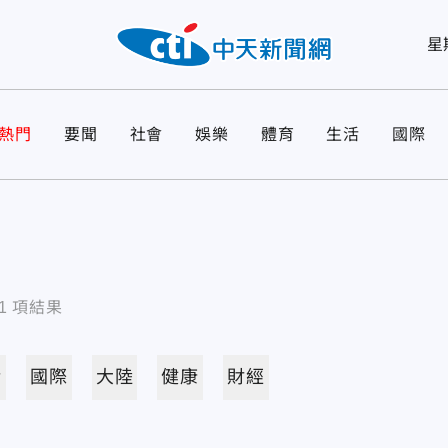
星
熱門
要聞
社會
娛樂
體育
生活
國際
1
項結果
活
國際
大陸
健康
財經