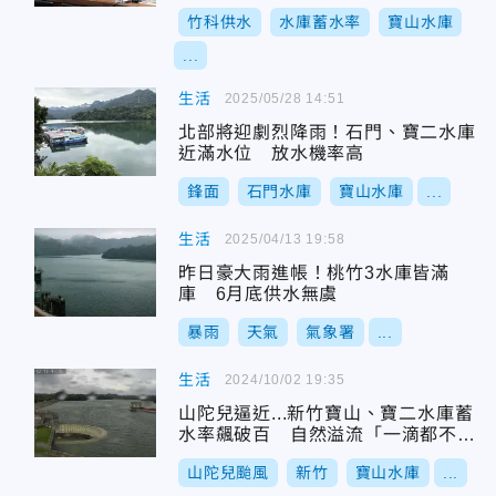
竹科供水
水庫蓄水率
寶山水庫
...
生活
2025/05/28 14:51
北部將迎劇烈降雨！石門、寶二水庫
近滿水位 放水機率高
鋒面
石門水庫
寶山水庫
...
生活
2025/04/13 19:58
昨日豪大雨進帳！桃竹3水庫皆滿
庫 6月底供水無虞
暴雨
天氣
氣象署
...
生活
2024/10/02 19:35
山陀兒逼近...新竹寶山、寶二水庫蓄
水率飆破百 自然溢流「一滴都不浪
費」
山陀兒颱風
新竹
寶山水庫
...