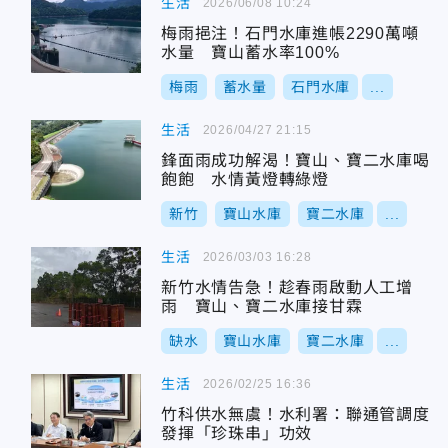
生活
2026/06/08 10:24
梅雨挹注！石門水庫進帳2290萬噸
水量 寶山蓄水率100%
梅雨
蓄水量
石門水庫
...
生活
2026/04/27 21:15
鋒面雨成功解渴！寶山、寶二水庫喝
飽飽 水情黃燈轉綠燈
新竹
寶山水庫
寶二水庫
...
生活
2026/03/03 16:28
新竹水情告急！趁春雨啟動人工增
雨 寶山、寶二水庫接甘霖
缺水
寶山水庫
寶二水庫
...
生活
2026/02/25 16:36
竹科供水無虞！水利署：聯通管調度
發揮「珍珠串」功效