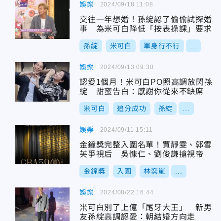
娛樂
2024/09/18 11:08
交往一年想婚！孫綻認了偷偷試探婚
事 為米可白降低「按表操課」要求
孫綻
米可白
單身行不行
...
娛樂
2024/09/13 09:30
認愛1個月！米可白PO照高調放閃孫
綻 甜蜜告白：感謝你從來不缺席
米可白
追分成功
孫綻
...
娛樂
2024/09/11 15:11
金鐘獎完整入圍名單！賈靜雯、郭雪
芙爭視后 吳慷仁、劉俊謙搶視帝
金鐘獎
入圍
林奕嵐
...
娛樂
2024/08/22 16:44
米可白別了上億「尾牙大王」 新男
友孫綻高調認愛：朝結婚方向走