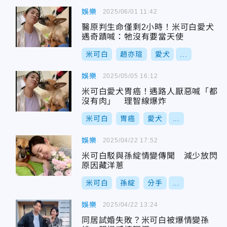
娛樂
2025/06/01 11:42
醫原判生命僅剩2小時！米可白愛犬
遇奇蹟喊：牠沒有要當天使
米可白
趙亦瑄
愛犬
...
娛樂
2025/05/05 16:12
米可白愛犬胃癌！遇路人厭惡喊「都
沒有肉」 理智線爆炸
米可白
胃癌
愛犬
...
娛樂
2025/04/22 17:52
米可白駁與孫綻情變傳聞 減少放閃
原因藏洋蔥
米可白
孫綻
分手
...
娛樂
2025/04/22 13:24
同居試婚失敗？米可白被爆情變孫