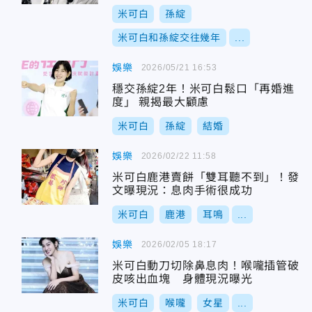
米可白
孫綻
米可白和孫綻交往幾年
...
娛樂
2026/05/21 16:53
穩交孫綻2年！米可白鬆口「再婚進
度」 親揭最大顧慮
米可白
孫綻
結婚
娛樂
2026/02/22 11:58
米可白鹿港賣餅「雙耳聽不到」！發
文曝現況：息肉手術很成功
米可白
鹿港
耳鳴
...
娛樂
2026/02/05 18:17
米可白動刀切除鼻息肉！喉嚨插管破
皮咳出血塊 身體現況曝光
米可白
喉嚨
女星
...