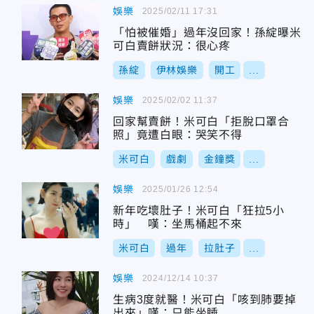
娛樂
2025/02/11 17:31
「怕被催婚」過年沒回家！孫綻曝米
可白賣餅狀況：很心疼
孫綻
伊林娛樂
開工
...
娛樂
2025/02/02 11:37
回家幫賣餅！米可白「拒脫口罩合
照」竟遭白眼：哭笑不得
米可白
戲劇
金鐘獎
...
娛樂
2025/01/26 12:54
新年吃壞肚子！米可白「狂拉5小
時」 嘆：坐馬桶起不來
米可白
過年
拉肚子
...
娛樂
2024/12/14 10:37
生病3度就醫！米可白「咳到肺要掉
出來」嘆：只能坐睡