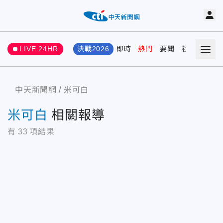
LIVE 24HR
決戰2026
即時
熱門
要聞
社會
娛樂
中天新聞網
米可白
米可白
相關報導
有
33
項結果