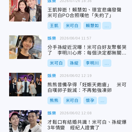
娛樂
2026/07/26 18:36
王凱猝逝！賴慧如、璟宣悲痛發聲
米可白PO合照嘆他「失約了」
王凱
米可白
賴慧如
...
娛樂
2026/06/04 11:57
分手孫綻近況曝！米可白好友聚餐哭
了 李明川心疼：每個決定都無關對
錯
米可白
孫綻
李明川
...
娛樂
2026/06/02 12:19
熊熊昔備孕得「妊娠天皰瘡」 米可
白嘆卵子銳減：不再勉強凍卵
熊熊
米可白
懷孕
...
娛樂
2026/06/02 12:08
才鬆口有結婚共識！米可白、孫綻爆
3年情變 經紀人證實了