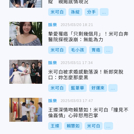
綻 親揭感情現況
米可白
孫綻
分手
...
娛樂
2025/03/20 18:21
摯愛罹癌「只剩幾個月」！米可白奔
醫院探視淚崩：無能為力
米可白
毛小孩
胃癌
...
娛樂
2025/03/11 17:34
米可白被求婚感動落淚！新郎突脫
口：妳怎麼那麼黑
米可白
藍葦華
好運來
...
娛樂
2025/03/03 17:47
王燦深情吻賴慧如！米可白「撞見不
倫姦情」心碎怒甩巴掌
王燦
賴慧如
米可白
...