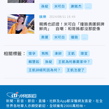
孫綻
米可白
謝銘杰
...
娛樂
2024/08/11 16:46
親媽也認證！米可白「撞臉奧運銅牌
鮮肉」 自嘲：和哥姊都沒那麼像
奧運
米可白
撞臉
...
相關標籤：
懷孕
熊熊
凍卵
王凱
璟宣
賴慧如
孫綻
王凱為何暴斃家中？
王凱詳細死因為何？
王凱怎麼了
新聞、影音、節目、直播、社群及App都深獲網友喜愛，在全
世界各地華人亦頗受歡迎，全球擁有2000萬粉絲。