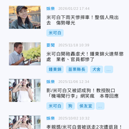
娛樂
2026/01/22 17:44
米可白下雨天慘摔車！整個人飛出
去 傷勢曝光
米可白
要聞
2025/11/18 10:39
米可白開砲轟虐犬！鍾東錦火速祭懲
處 業者、官員都慘了
鍾東錦
苗栗縣長
犬舍
...
娛樂
2025/11/06 12:34
影/米可白又被認成狗！教授脫口
「機場聞行李」網笑瘋 本尊回應
米可白
狗
侯友宜
...
娛樂
2025/10/02 10:32
孝親獎/米可白曾被送走2次遭退貨！