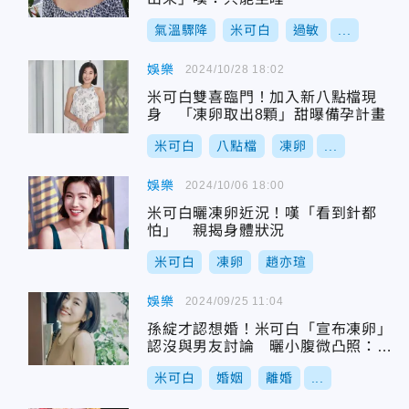
氣溫驟降
米可白
過敏
...
娛樂
2024/10/28 18:02
米可白雙喜臨門！加入新八點檔現
身 「凍卵取出8顆」甜曝備孕計畫
米可白
八點檔
凍卵
...
娛樂
2024/10/06 18:00
米可白曬凍卵近況！嘆「看到針都
怕」 親揭身體狀況
米可白
凍卵
趙亦瑄
娛樂
2024/09/25 11:04
孫綻才認想婚！米可白「宣布凍卵」
認沒與男友討論 曬小腹微凸照：小
肉肉
米可白
婚姻
離婚
...