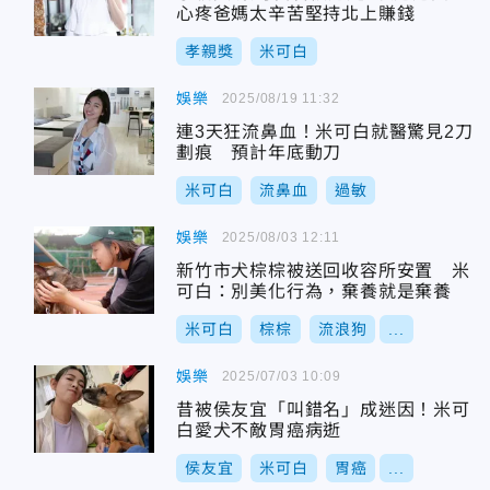
心疼爸媽太辛苦堅持北上賺錢
孝親獎
米可白
娛樂
2025/08/19 11:32
連3天狂流鼻血！米可白就醫驚見2刀
劃痕 預計年底動刀
米可白
流鼻血
過敏
娛樂
2025/08/03 12:11
新竹市犬棕棕被送回收容所安置 米
可白：別美化行為，棄養就是棄養
米可白
棕棕
流浪狗
...
娛樂
2025/07/03 10:09
昔被侯友宜「叫錯名」成迷因！米可
白愛犬不敵胃癌病逝
侯友宜
米可白
胃癌
...