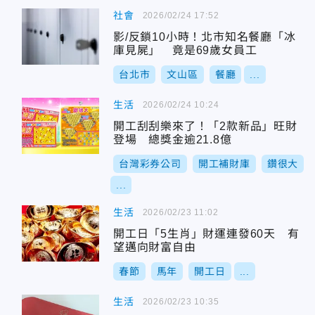
社會
2026/02/24 17:52
影/反鎖10小時！北市知名餐廳「冰
庫見屍」 竟是69歲女員工
台北市
文山區
餐廳
...
生活
2026/02/24 10:24
開工刮刮樂來了！「2款新品」旺財
登場 總獎金逾21.8億
台灣彩券公司
開工補財庫
鑽很大
...
生活
2026/02/23 11:02
開工日「5生肖」財運連發60天 有
望邁向財富自由
春節
馬年
開工日
...
生活
2026/02/23 10:35