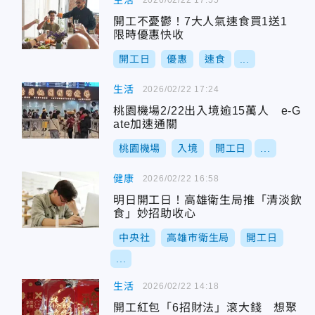
生活
開工不憂鬱！7大人氣速食買1送1
限時優惠快收
開工日
優惠
速食
...
生活
2026/02/22 17:24
桃園機場2/22出入境逾15萬人 e-G
ate加速通關
桃園機場
入境
開工日
...
健康
2026/02/22 16:58
明日開工日！高雄衛生局推「清淡飲
食」妙招助收心
中央社
高雄市衛生局
開工日
...
生活
2026/02/22 14:18
開工紅包「6招財法」滾大錢 想聚