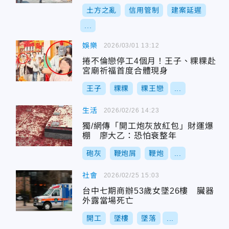
土方之亂
信用管制
建案延遲
...
娛樂
2026/03/01 13:12
捲不倫戀停工4個月！王子、粿粿赴
宮廟祈福首度合體現身
王子
粿粿
粿王戀
...
生活
2026/02/26 14:23
獨/網傳「開工炮灰放紅包」財運爆
棚 廖大乙：恐怕衰整年
砲灰
鞭炮屑
鞭炮
...
社會
2026/02/25 15:03
台中七期商辦53歲女墜26樓 臟器
外露當場死亡
開工
墜樓
墜落
...