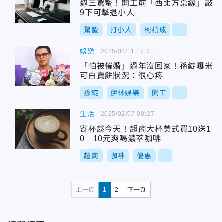
週三驚蟄！開工前「西北方桌緣」敲
9下可擊退小人
驚蟄
打小人
柯柏成
...
娛樂
2025/02/11 17:31
「怕被催婚」過年沒回家！孫綻曝米
可白賣餅狀況：很心疼
孫綻
伊林娛樂
開工
...
生活
2025/02/07 08:27
寄杯趁今天！超商大杯美式買10送1
0 10元爽喝濃萃咖啡
超商
咖啡
優惠
...
上一頁
1
2
下一頁