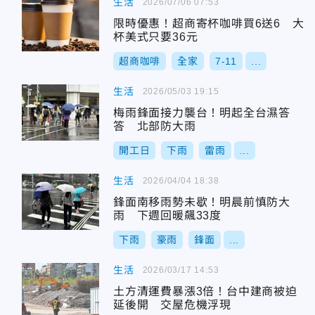
生活
2026/07/06 07:53
限時優惠！超商寄杯咖啡買6送6 大
杯美式只要36元
超商咖啡
全家
7-11
...
生活
2026/05/03 19:15
梅雨鋒面接力襲台！明起全台濕答
答 北部防大雨
開工日
下雨
雷雨
...
生活
2026/04/04 18:38
鋒面南移雨勢未歇！明晨前慎防大
雨 下週回暖飆33度
下雨
豪雨
鋒面
...
生活
2026/03/17 14:53
土方清運費暴漲3倍！台中建商被迫
延後開 交屋危機浮現