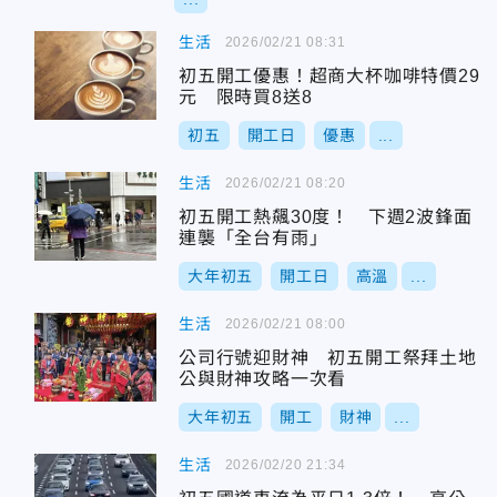
生活
2026/02/21 08:31
初五開工優惠！超商大杯咖啡特價29
元 限時買8送8
初五
開工日
優惠
...
生活
2026/02/21 08:20
初五開工熱飆30度！ 下週2波鋒面
連襲「全台有雨」
大年初五
開工日
高溫
...
生活
2026/02/21 08:00
公司行號迎財神 初五開工祭拜土地
公與財神攻略一次看
大年初五
開工
財神
...
生活
2026/02/20 21:34