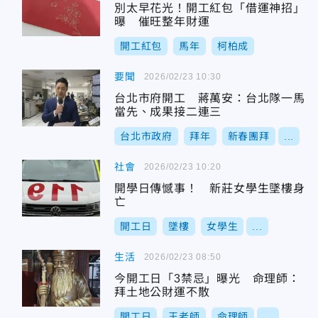
別太早花光！開工紅包「借運神招」
曝 催旺整年財運
開工紅包
馬年
柯柏成
要聞
2026/02/23 10:30
台北市府開工 蔣萬安：台北隊一馬
當先、成果接二連三
台北市政府
拜年
新春團拜
...
社會
2026/02/23 10:20
開學日傳憾事！ 新莊女學生墜樓身
亡
開工日
墜樓
女學生
...
生活
2026/02/23 08:50
今開工日「3禁忌」曝光 命理師：
拜土地公財運不散
開工日
王老師
命理師
...