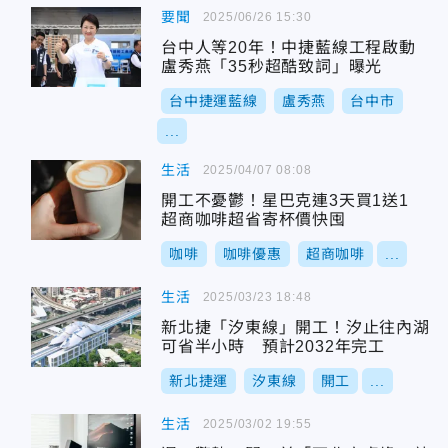
要聞
2025/06/26 15:30
台中人等20年！中捷藍線工程啟動
盧秀燕「35秒超酷致詞」曝光
台中捷運藍線
盧秀燕
台中市
...
生活
2025/04/07 08:08
開工不憂鬱！星巴克連3天買1送1
超商咖啡超省寄杯價快囤
咖啡
咖啡優惠
超商咖啡
...
生活
2025/03/23 18:48
新北捷「汐東線」開工！汐止往內湖
可省半小時 預計2032年完工
新北捷運
汐東線
開工
...
生活
2025/03/02 19:55