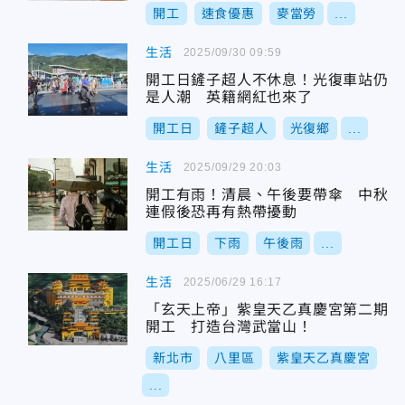
開工
速食優惠
麥當勞
...
生活
2025/09/30 09:59
開工日鏟子超人不休息！光復車站仍
是人潮 英籍網紅也來了
開工日
鏟子超人
光復鄉
...
生活
2025/09/29 20:03
開工有雨！清晨、午後要帶傘 中秋
連假後恐再有熱帶擾動
開工日
下雨
午後雨
...
生活
2025/06/29 16:17
「玄天上帝」紫皇天乙真慶宮第二期
開工 打造台灣武當山！
新北市
八里區
紫皇天乙真慶宮
...