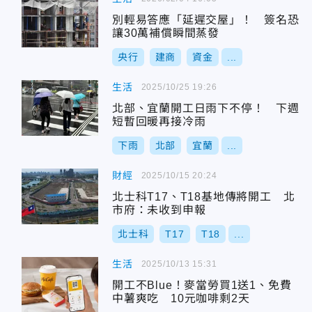
別輕易答應「延遲交屋」！ 簽名恐
讓30萬補償瞬間蒸發
央行
建商
資金
...
生活
2025/10/25 19:26
北部、宜蘭開工日雨下不停！ 下週
短暫回暖再接冷雨
下雨
北部
宜蘭
...
財經
2025/10/15 20:24
北士科T17、T18基地傳將開工 北
市府：未收到申報
北士科
T17
T18
...
生活
2025/10/13 15:31
開工不Blue！麥當勞買1送1、免費
中薯爽吃 10元咖啡剩2天