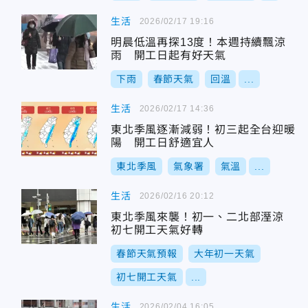
生活
2026/02/17 19:16
明晨低溫再探13度！本週持續飄涼
雨 開工日起有好天氣
下雨
春節天氣
回溫
...
生活
2026/02/17 14:36
東北季風逐漸減弱！初三起全台迎暖
陽 開工日舒適宜人
東北季風
氣象署
氣溫
...
生活
2026/02/16 20:12
東北季風來襲！初一、二北部溼涼
初七開工天氣好轉
春節天氣預報
大年初一天氣
初七開工天氣
...
生活
2026/02/04 16:05