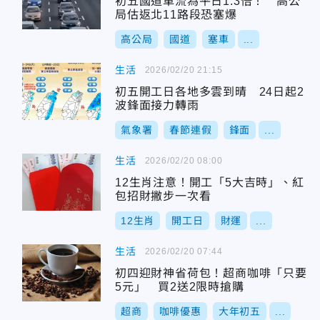
初五國道車流為平日1.3倍！ 高公
局估返北11路段恐塞爆
高公局
國道
塞車
...
生活
2026/02/20 21:15
初五開工日各地多雲到晴 24日起2
波鋒面接力轉雨
氣象署
春節連假
鋒面
...
生活
2026/02/20 08:00
12生肖注意！開工「5大吉時」、紅
包招財撇步一次看
12生肖
開工日
財運
...
生活
2026/02/20 07:44
初四迎財神省荷包！超商咖啡「只要
5元」 買2送2限時搶購
超商
咖啡優惠
大年初五
...