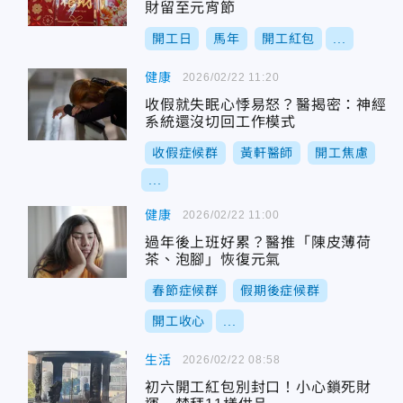
財留至元宵節
開工日
馬年
開工紅包
...
健康
2026/02/22 11:20
收假就失眠心悸易怒？醫揭密：神經
系統還沒切回工作模式
收假症候群
黃軒醫師
開工焦慮
...
健康
2026/02/22 11:00
過年後上班好累？醫推「陳皮薄荷
茶、泡腳」恢復元氣
春節症候群
假期後症候群
開工收心
...
生活
2026/02/22 08:58
初六開工紅包別封口！小心鎖死財