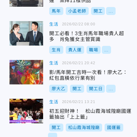
運 禁拜11樣供品
馬年
小孟老師
開工
...
生活
2026/02/22 08:00
開工必看！3生肖馬年職場貴人超
多 肖兔獲女主管賞識
生肖
貴人運
職場
...
生活
2026/02/21 20:42
影/馬年開工吉時一次看！廖大乙：
紅包直橫依行業有別
廖大乙
開工
開工日
...
生活
2026/02/21 13:21
初五迎財神！ 松山霞海城隍廟國運
籤抽出「上上籤」
開工
松山霞海城隍廟
國運籤
...