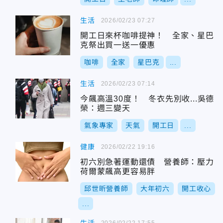
生活
2026/02/23 07:27
開工日來杯咖啡提神！ 全家、星巴
克祭出買一送一優惠
咖啡
全家
星巴克
...
生活
2026/02/23 07:14
今飆高溫30度！ 冬衣先別收...吳德
榮：週三變天
氣象專家
天氣
開工日
...
健康
2026/02/22 19:16
初六別急著運動還債 營養師：壓力
荷爾蒙飆高更容易胖
邱世昕營養師
大年初六
開工收心
...
2026/02/22 17:55